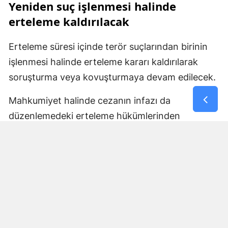
Yeniden suç işlenmesi halinde
erteleme kaldırılacak
Erteleme süresi içinde terör suçlarından birinin
işlenmesi halinde erteleme kararı kaldırılarak
soruşturma veya kovuşturmaya devam edilecek.
Mahkumiyet halinde cezanın infazı da
düzenlemedeki erteleme hükümlerinden
yararlanamayacak ve mahkumiyetin bütün
sonuçları doğacak. Belirlenen sürenin yeni bir
suç işlenmeden tamamlanması halinde ise
kovuşturma yapılmasına yer olmadığı veya
düşme kararı verilecek.
Cumhuriyet savcılarının erteleme kararlarına