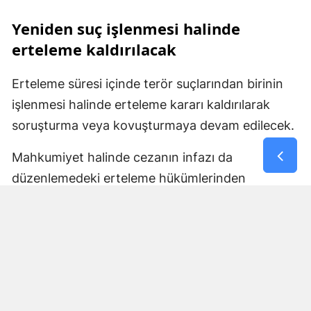
Yeniden suç işlenmesi halinde
erteleme kaldırılacak
Erteleme süresi içinde terör suçlarından birinin
işlenmesi halinde erteleme kararı kaldırılarak
soruşturma veya kovuşturmaya devam edilecek.
Mahkumiyet halinde cezanın infazı da
düzenlemedeki erteleme hükümlerinden
yararlanamayacak ve mahkumiyetin bütün
sonuçları doğacak. Belirlenen sürenin yeni bir
suç işlenmeden tamamlanması halinde ise
kovuşturma yapılmasına yer olmadığı veya
düşme kararı verilecek.