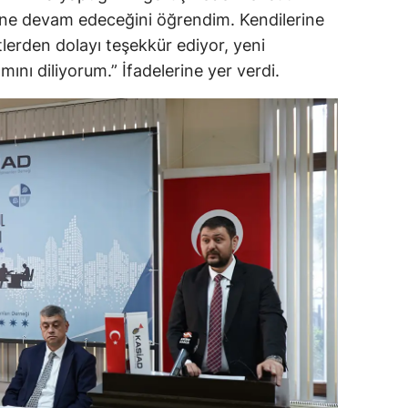
ne devam edeceğini öğrendim. Kendilerine
Yalova
lerden dolayı teşekkür ediyor, yeni
nı diliyorum.” İfadelerine yer verdi.
Karabük
Kilis
Osmaniye
Düzce