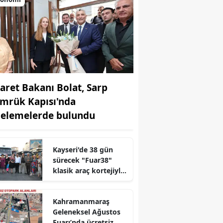
caret Bakanı Bolat, Sarp
mrük Kapısı'nda
celemelerde bulundu
Kayseri'de 38 gün
sürecek "Fuar38"
klasik araç kortejiyle
başladı
Kahramanmaraş
Geleneksel Ağustos
r
Fuarı’nda ücretsiz