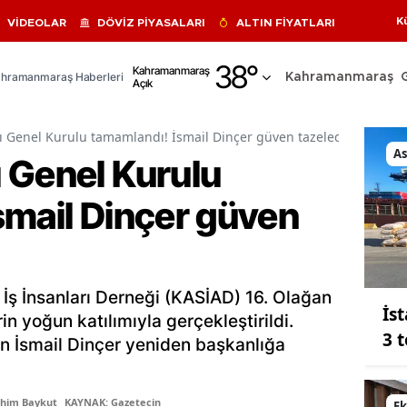
K
VİDEOLAR
DÖVİZ PİYASALARI
ALTIN FİYATLARI
Adana
38
°
Kahramanmaraş
hramanmaraş Haberleri
Kahramanmaraş
Açık
Adıyaman
Afyonkarahisar
ı Genel Kurulu tamamlandı! İsmail Dinçer güven tazeledi
As
 Genel Kurulu
Ağrı
smail Dinçer güven
Amasya
Ankara
Antalya
ş İnsanları Derneği (KASİAD) 16. Olağan
İs
Artvin
in yoğun katılımıyla gerçekleştirildi.
3 
 İsmail Dinçer yeniden başkanlığa
Aydın
Balıkesir
ahim Baykut
KAYNAK: Gazetecin
E