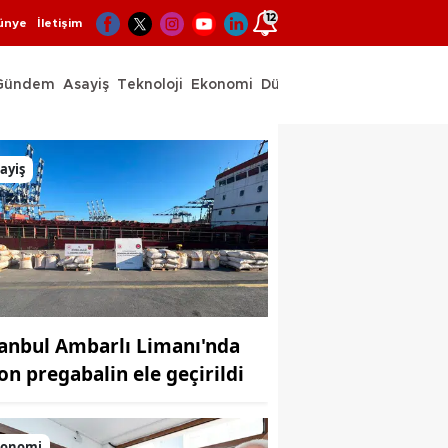
12
ünye
İletişim
Gündem
Asayiş
Teknoloji
Ekonomi
Dünya
Spor
ayiş
tanbul Ambarlı Limanı'nda
ton pregabalin ele geçirildi
konomi