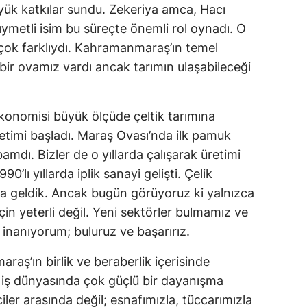
yük katkılar sundu. Zekeriya amca, Hacı
Samsun
metli isim bu süreçte önemli rol oynadı. O
çok farklıydı. Kahramanmaraş’ın temel
Siirt
bir ovamız vardı ancak tarımın ulaşabileceği
Sinop
Sivas
ekonomisi büyük ölçüde çeltik tarımına
etimi başladı. Maraş Ovası’nda ilk pamuk
Tekirdağ
amdı. Bizler de o yıllarda çalışarak üretimi
Tokat
0’lı yıllarda iplik sanayi gelişti. Çelik
Trabzon
a geldik. Ancak bugün görüyoruz ki yalnızca
in yeterli değil. Yeni sektörler bulmamız ve
Tunceli
inanıyorum; buluruz ve başarırız.
Şanlıurfa
aş’ın birlik ve beraberlik içerisinde
Uşak
a iş dünyasında çok güçlü bir dayanışma
iler arasında değil; esnafımızla, tüccarımızla
Van