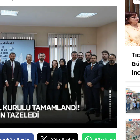
Bilecik
Bingöl
Bitlis
Bolu
Ti
Burdur
Gü
Bursa
in
Çanakkale
Çankırı
Çorum
Denizli
Diyarbakır
book'ta Paylaş
X'de Paylaş
Whatsapp'tan Gönde