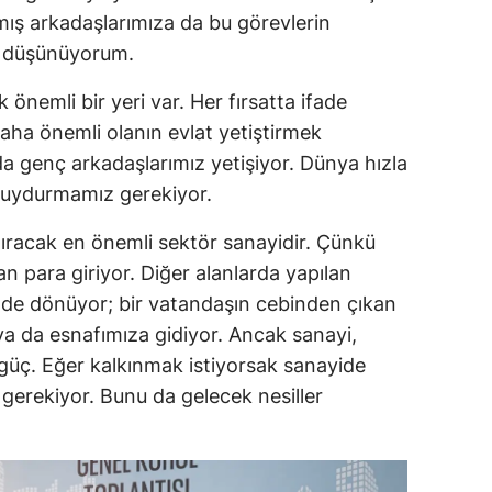
ış arkadaşlarımıza da bu görevlerin
Mersin
nı düşünüyorum.
İstanbul
 önemli bir yeri var. Her fırsatta ifade
İzmir
aha önemli olanın evlat yetiştirmek
a genç arkadaşlarımız yetişiyor. Dünya hızla
Kars
 uydurmamız gerekiyor.
Kastamonu
ıracak en önemli sektör sanayidir. Çünkü
Kayseri
an para giriyor. Diğer alanlarda yapılan
Kırklareli
çinde dönüyor; bir vatandaşın cebinden çıkan
a da esnafımıza gidiyor. Ancak sanayi,
Kırşehir
güç. Eğer kalkınmak istiyorsak sanayide
Kocaeli
 gerekiyor. Bunu da gelecek nesiller
Konya
Kütahya