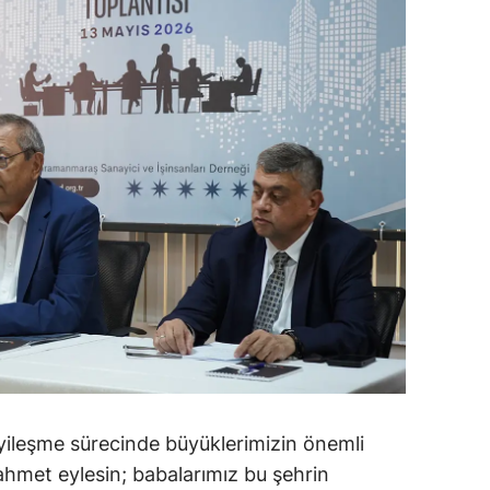
Malatya
Manisa
Kahramanmaraş
Mardin
Muğla
Muş
Nevşehir
Niğde
Ordu
Rize
ileşme sürecinde büyüklerimizin önemli
rahmet eylesin; babalarımız bu şehrin
Sakarya