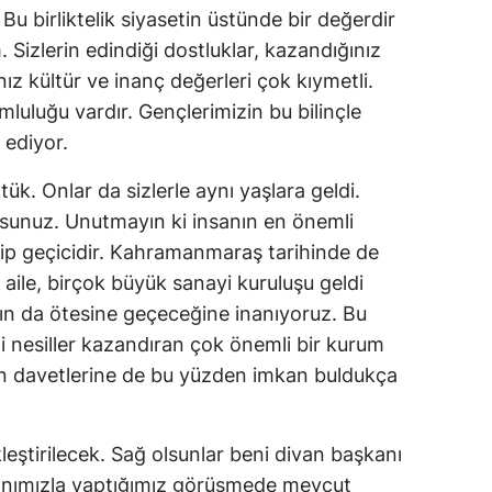
Bu birliktelik siyasetin üstünde bir değerdir
Yozgat
izlerin edindiği dostluklar, kazandığınız
ınız kültür ve inanç değerleri çok kıymetli.
Zonguldak
luluğu vardır. Gençlerimizin bu bilinçle
Aksaray
 ediyor.
Bayburt
tük. Onlar da sizlerle aynı yaşlara geldi.
Karaman
yorsunuz. Unutmayın ki insanın en önemli
lip geçicidir. Kahramanmaraş tarihinde de
Kırıkkale
aile, birçok büyük sanayi kuruluşu geldi
Batman
rın da ötesine geçeceğine inanıyoruz. Bu
 nesiller kazandıran çok önemli bir kurum
Şırnak
n davetlerine de bu yüzden imkan buldukça
Bartın
Ardahan
ştirilecek. Sağ olsunlar beni divan başkanı
anımızla yaptığımız görüşmede mevcut
Iğdır