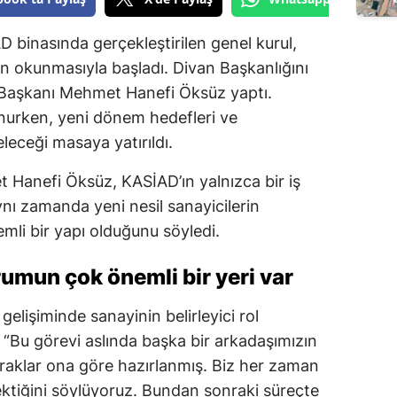
Edirne
 binasında gerçekleştirilen genel kurul,
Elazığ
nın okunmasıyla başladı. Divan Başkanlığını
 Başkanı Mehmet Hanefi Öksüz yaptı.
Erzincan
unurken, yeni dönem hedefleri ve
Erzurum
eceği masaya yatırıldı.
Eskişehir
Hanefi Öksüz, KASİAD’ın yalnızca bir iş
Gaziantep
ynı zamanda yeni nesil sanayicilerin
mli bir yapı olduğunu söyledi.
Giresun
rumun çok önemli bir yeri var
Gümüşhane
Hakkari
işiminde sanayinin belirleyici rol
 “Bu görevi aslında başka bir arkadaşımızın
Hatay
raklar ona göre hazırlanmış. Biz her zaman
Isparta
tiğini söylüyoruz. Bundan sonraki süreçte