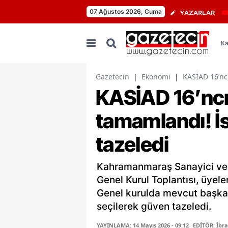
07 Ağustos 2026, Cuma
YAZARLAR
Ka
Gazetecin
|
Ekonomi
|
KASİAD 16’nc
KASİAD 16’ncı
tamamlandı! İ
tazeledi
Kahramanmaraş Sanayici ve İ
Genel Kurul Toplantısı, üyeler
Genel kurulda mevcut başkan
seçilerek güven tazeledi.
YAYINLAMA: 14 Mayıs 2026 - 09:12
EDİTÖR: İbr