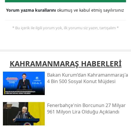
Yorum yazma kurallarını
okumuş ve kabul etmiş sayılırsınız
* Bu içerik ile ilgili yorum yok, ilk yorumu siz yazın, tartışalım *
KAHRAMANMARAŞ HABERLERİ
Bakan Kurum’dan Kahramanmaraş'a
4 Bin 500 Sosyal Konut Müjdesi
Fenerbahçe'nin Borcunun 27 Milyar
961 Milyon Lira Olduğu Açıklandı