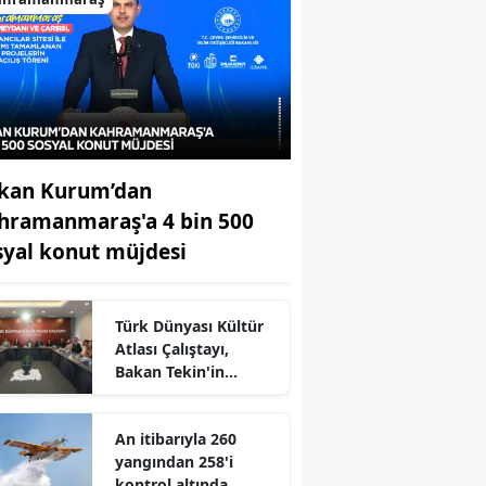
kan Kurum’dan
hramanmaraş'a 4 bin 500
syal konut müjdesi
Türk Dünyası Kültür
Atlası Çalıştayı,
Bakan Tekin'in
katılımıyla başladı
An itibarıyla 260
yangından 258'i
kontrol altında