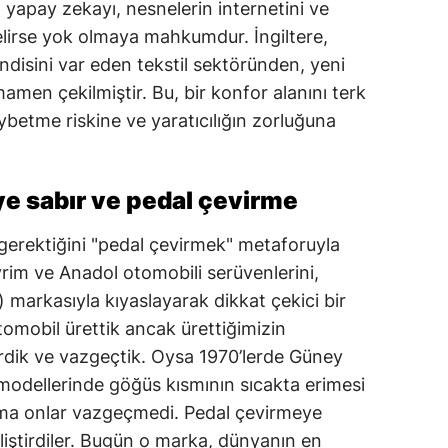
 yapay zekayı, nesnelerin internetini ve
Malatya
elirse yok olmaya mahkumdur. İngiltere,
ndisini var eden tekstil sektöründen, yeni
Manisa
men çekilmiştir. Bu, bir konfor alanını terk
Kahramanmaraş
ybetme riskine ve yaratıcılığın zorluğuna
Mardin
Muğla
e sabır ve pedal çevirme
Muş
 gerektiğini "pedal çevirmek" metaforuyla
rim ve Anadol otomobili serüvenlerini,
Nevşehir
markasıyla kıyaslayarak dikkat çekici bir
Niğde
tomobil ürettik ancak ürettiğimizin
ştirdik ve vazgeçtik. Oysa 1970’lerde Güney
Ordu
 modellerinde göğüs kısmının sıcakta erimesi
Rize
 Ama onlar vazgeçmedi. Pedal çevirmeye
eliştirdiler. Bugün o marka, dünyanın en
Sakarya