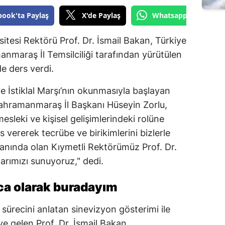
Edirne
book'ta Paylaş
X'de Paylaş
Whatsapp'tan Gönde
Elazığ
itesi Rektörü Prof. Dr. İsmail Bakan, Türkiye
Erzincan
nmaraş İl Temsilciliği tarafından yürütülen
e ders verdi.
Erzurum
 İstiklal Marşı’nın okunmasıyla başlayan
Eskişehir
ramanmaraş İl Başkanı Hüseyin Zorlu,
Gaziantep
esleki ve kişisel gelişimlerindeki rolüne
 vererek tecrübe ve birikimlerini bizlerle
Giresun
anında olan Kıymetli Rektörümüz Prof. Dr.
Gümüşhane
rımızı sunuyoruz," dedi.
Hakkari
oca olarak buradayım
Hatay
sürecini anlatan sinevizyon gösterimi ile
Isparta
gelen Prof. Dr. İsmail Bakan,