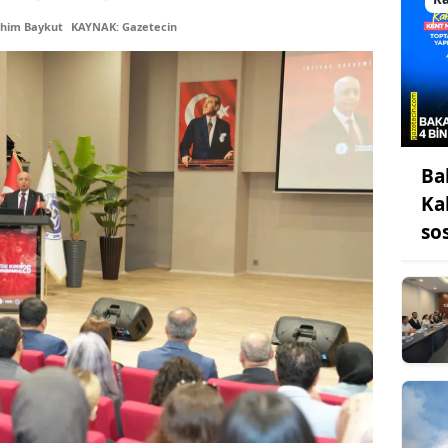
Bilecik
ahim Baykut
KAYNAK: Gazetecin
Bingöl
Bitlis
Bolu
Ba
Burdur
Ka
Bursa
so
Çanakkale
Çankırı
Çorum
Denizli
Diyarbakır