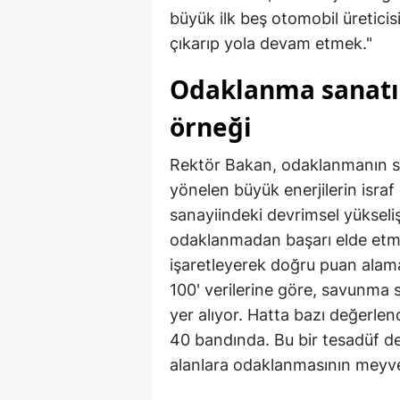
büyük ilk beş otomobil üreticis
çıkarıp yola devam etmek."
Odaklanma sanatı
örneği
Rektör Bakan, odaklanmanın str
yönelen büyük enerjilerin israf
sanayiindeki devrimsel yükseli
odaklanmadan başarı elde etm
işaretleyerek doğru puan ala
100' verilerine göre, savunma s
yer alıyor. Hatta bazı değerlen
40 bandında. Bu bir tesadüf değ
alanlara odaklanmasının meyves