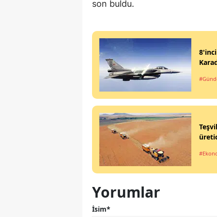
son buldu.
8'inc
Kara
#Gün
Teşvi
üreti
#Ekon
Yorumlar
İsim*