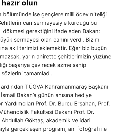
 hazır olun
Yozgat
bölümünde ise gençlere milli ödev niteliği
Şehitlerin can sermayesiyle kurduğu bu
Zonguldak
i" dökmesi gerektiğini ifade eden Bakan:
Aksaray
üyük sermayesi olan canını verdi. Bizim
nına akıl terimizi eklemektir. Eğer biz bugün
Bayburt
ymazsak, yarın ahirette şehitlerimizin yüzüne
Karaman
lığı başarıya çevirecek azme sahip
Kırıkkale
 sözlerini tamamladı.
Batman
nsın ardından TÜGVA Kahramanmaraş Başkanı
. İsmail Bakan’a günün anısına hediye
Şırnak
 Yardımcıları Prof. Dr. Burcu Erşahan, Prof.
Bartın
 Mühendislik Fakültesi Dekanı Prof. Dr.
 Abdullah Göktaş, akademik ve idari
Ardahan
mıyla gerçekleşen program, anı fotoğrafı ile
Iğdır