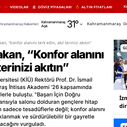
K
R
VİDEOLAR
DÖVİZ PİYASALARI
ALTIN FİYATLARI
Adana
31
°
Kahramanmaraş
hramanmaraş Haberleri
Kahramanmaraş
G
Açık
Adıyaman
Afyonkarahisar
n, “Konfor alanını terk edin, akıl terinizi akıtın”
G
kan, “Konfor alanını
Ağrı
terinizi akıtın”
Amasya
Ankara
sitesi (KİÜ) Rektörü Prof. Dr. İsmail
Antalya
ş İhtisas Akademi '26 kapsamında
rle buluştu. "Başarı İçin Doğru
İz
Artvin
ansıyla salonu dolduran gençlere hitap
di
 sadece tesadüflerle değil; konfor alanını
Aydın
lanmak ve sürdürülebilir bir gayretle
Balıkesir
cağını vurguladı.
K