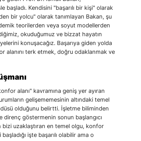
 başladı. Kendisini "başarılı bir kişi" olarak
Mersin
eden bir yolcu" olarak tanımlayan Bakan, şu
İstanbul
ademik teorilerden veya soyut modellerden
iğimiz, okuduğumuz ve bizzat hayatın
İzmir
yelerini konuşacağız. Başarıya giden yolda
Kars
or alanını terk etmek, doğru odaklanmak ve
Kastamonu
Kayseri
düşmanı
Kırklareli
onfor alanı" kavramına geniş yer ayıran
Kırşehir
kurumların gelişememesinin altındaki temel
sü olduğunu belirtti. İşletme biliminden
Kocaeli
e direnç göstermenin sonun başlangıcı
Konya
 bizi uzaklaştıran en temel olgu, konfor
i başladığı işte başarılı olabilir ama o
Kütahya