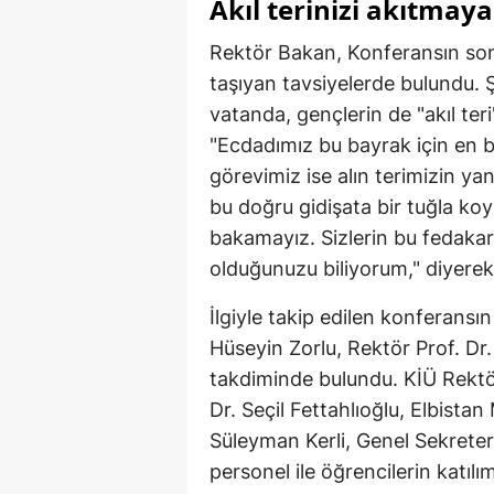
Akıl terinizi akıtmaya
Rektör Bakan, Konferansın son 
taşıyan tavsiyelerde bulundu. 
vatanda, gençlerin de "akıl ter
"Ecdadımız bu bayrak için en b
görevimiz ise alın terimizin ya
bu doğru gidişata bir tuğla ko
bakamayız. Sizlerin bu fedakar
olduğunuzu biliyorum," diyerek
İlgiyle takip edilen konfera
Hüseyin Zorlu, Rektör Prof. Dr
takdiminde bulundu. KİÜ Rektör
Dr. Seçil Fettahlıoğlu, Elbistan
Süleyman Kerli, Genel Sekreter
personel ile öğrencilerin katılı