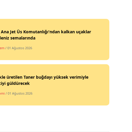
Yalova
Karabük
i Ana Jet Üs Komutanlığı'ndan kalkan uçaklar
Kilis
deniz semalarında
Osmaniye
dem
/ 01 Ağustos 2026
Düzce
kle üretilen Taner buğdayı yüksek verimiyle
ciyi güldürecek
omi
/ 01 Ağustos 2026