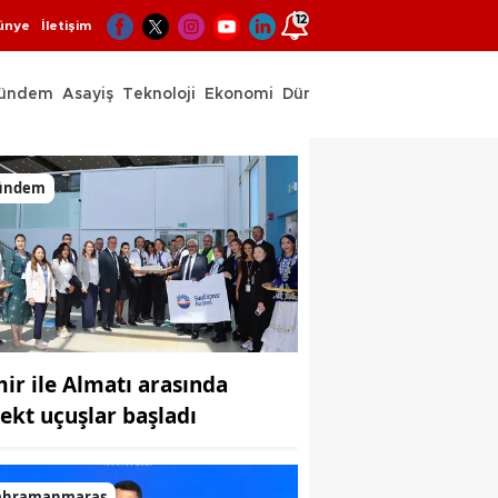
12
ünye
İletişim
ündem
Asayiş
Teknoloji
Ekonomi
Dünya
Spor
ündem
mir ile Almatı arasında
rekt uçuşlar başladı
ahramanmaraş