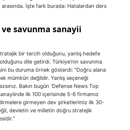
i arasında. İşte fark burada: Hatalardan ders
Samsun
Siirt
 ve savunma sanayii
Sinop
Sivas
atejik bir tercih olduğunu, yanlış hedefe
Tekirdağ
 olduğunu dile getirdi. Türkiye’nin savunma
Tokat
şini bu duruma örnek gösterdi: "Doğru alana
ek mümkün değildir. Yanlış seçeneği
Trabzon
mazsınız. Bakın bugün 'Defense News Top
Tunceli
anayiinde ilk 100 içerisinde 5-6 firmamız
dirmelere girmeyen dev şirketlerimiz ilk 30-
Şanlıurfa
il, devletin ve milletin doğru stratejik
Uşak
idir."
Van