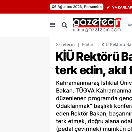
06 Ağustos 2026, Perşembe
YAZARLA
Ka
Gazetecin
|
Eğitim
|
KİÜ Rektörü Baka
KİÜ Rektörü Ba
terk edin, akıl 
Kahramanmaraş İstiklal Üniver
Bakan, TÜGVA Kahramanmara
düzenlenen programda gençle
Odaklanmak" başlıklı konfer
eden Rektör Bakan, başarının
terk etmek, doğru alana odak
(pedal çevirmek) mümkün ola