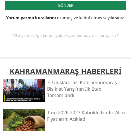
GÖNDER
Yorum yazma kurallarını
okumuş ve kabul etmiş sayılırsınız
* Bu içerik ile ilgili yorum yok, ilk yorumu siz yazın, tartışalım *
KAHRAMANMARAŞ HABERLERİ
3. Uluslararası Kahramanmaraş
Bisiklet Yarışı'nın Ilk Etabı
Tamamlandı
Tmo 2026-2027 Kabuklu Fındık Alım
Fiyatlarını Açıkladı