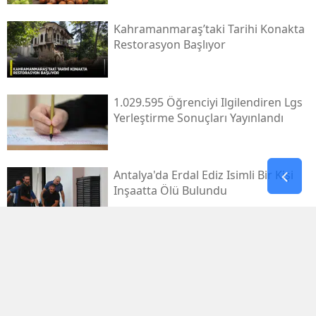
Kahramanmaraş’taki Tarihi Konakta
Restorasyon Başlıyor
1.029.595 Öğrenciyi Ilgilendiren Lgs
Yerleştirme Sonuçları Yayınlandı
Antalya'da Erdal Ediz Isimli Bir Kişi
Inşaatta Ölü Bulundu
Bahçelievler'de 4 Katlı Bina Çöktü