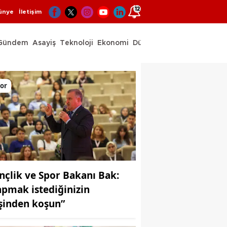
12
ünye
İletişim
Gündem
Asayiş
Teknoloji
Ekonomi
Dünya
Spor
or
nçlik ve Spor Bakanı Bak:
apmak istediğinizin
şinden koşun”