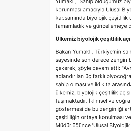
Yumaklı, "Sahip olduğumuz biyol
korunması amacıyla Ulusal Biyol
kapsamında biyolojik çeşitlilik
tamamladık ve güncellemeye de 
Ülkemiz biyolojik çeşitlilik aç
Bakan Yumaklı, Türkiye'nin sahi
sayesinde son derece zengin biy
çekerek, şöyle devam etti: "Av
adlandırılan üç farklı biyocoğra
sahip olması ve iki kıta aras
ülkemiz, biyolojik çeşitlilik açı
taşımaktadır. İklimsel ve coğraf
göstermesi de bu zenginliği ar
çeşitliliğin ortaya konulması
Müdürlüğünce 'Ulusal Biyolojik 