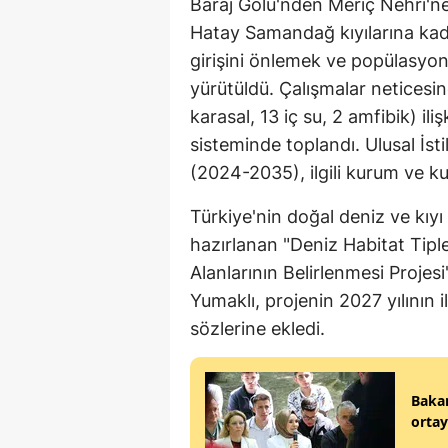
Baraj Gölü'nden Meriç Nehri'n
Hatay Samandağ kıyılarına kadar
girişini önlemek ve popülasyonu
yürütüldü. Çalışmalar neticesin
karasal, 13 iç su, 2 amfibik) ili
sisteminde toplandı. Ulusal İsti
(2024-2035), ilgili kurum ve ku
Türkiye'nin doğal deniz ve kıy
hazırlanan "Deniz Habitat Tip
Alanlarının Belirlenmesi Projes
Yumaklı, projenin 2027 yılının
sözlerine ekledi.
Bakan
ortay