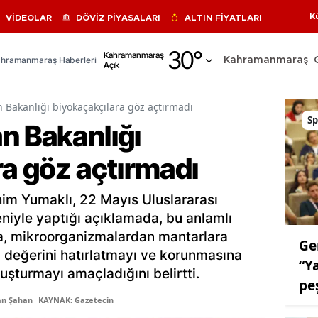
K
VİDEOLAR
DÖVİZ PİYASALARI
ALTIN FİYATLARI
Adana
30
°
Kahramanmaraş
hramanmaraş Haberleri
Kahramanmaraş
Açık
Adıyaman
Afyonkarahisar
 Bakanlığı biyokaçakçılara göz açtırmadı
Sp
n Bakanlığı
Ağrı
ra göz açtırmadı
Amasya
Ankara
im Yumaklı, 22 Mayıs Uluslararası
Antalya
eniyle yaptığı açıklamada, bu anlamlı
a, mikroorganizmalardan mantarlara
Ge
Artvin
 değerini hatırlatmayı ve korunmasına
“Y
luşturmayı amaçladığını belirtti.
Aydın
pe
an Şahan
KAYNAK: Gazetecin
Balıkesir