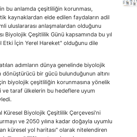
Edirne
nin bu anlamda çeşitliliğin korunması,
etik kaynaklardan elde edilen faydaların adil
Elazığ
mli uluslararası anlaşmalardan olduğunu
Erzincan
ı Biyolojik Çeşitlilik Günü kapsamında bu yıl
l Etki İçin Yerel Hareket" olduğunu dile
Erzurum
Eskişehir
tılan adımların dünya genelinde biyolojik
Gaziantep
çin dönüştürücü bir gücü bulunduğunun altını
in biyolojik çeşitliliğin korunmasına yönelik
Giresun
ni ve taraf ülkelerin bu hedeflere uyum
Gümüşhane
ledi.
Hakkari
üresel Biyolojik Çeşitlilik Çerçevesi'ni
Hatay
urdurmayı ve 2050 yılına kadar doğayla uyumlu
n küresel yol haritası" olarak nitelendiren
Isparta