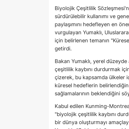
Biyolojik Çeşitlilik Sözleşmesi'
sürdürülebilir kullanımı ve gen
paylaşımını hedefleyen en öne
vurgulayan Yumaklı, Uluslararas
için belirlenen temanın "Kürese
getirdi.
Bakan Yumaklı, yerel düzeyde a
çeşitlilik kaybını durdurmak i
çizerek, bu kapsamda ülkeler iç
küresel hedeflerin belirlendiği
sağlamalarının beklendiğini söy
Kabul edilen Kunming-Montreal K
"biyolojik çeşitlilik kaybını d
bir dünya oluşturmayı amaçlaya