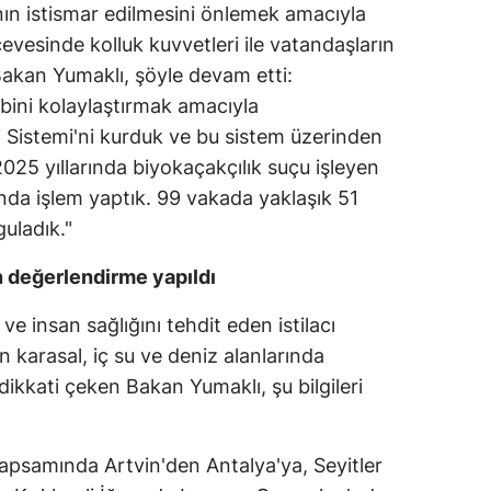
nın istismar edilmesini önlemek amacıyla
Yozgat
evesinde kolluk kuvvetleri ile vatandaşların
n Bakan Yumaklı, şöyle devam etti:
Zonguldak
ibini kolaylaştırmak amacıyla
Aksaray
i Sistemi'ni kurduk ve bu sistem üzerinden
025 yıllarında biyokaçakçılık suçu işleyen
Bayburt
ında işlem yaptık. 99 vakada yaklaşık 51
Karaman
guladık."
Kırıkkale
in değerlendirme yapıldı
Batman
e insan sağlığını tehdit eden istilacı
n karasal, iç su ve deniz alanlarında
Şırnak
ikkati çeken Bakan Yumaklı, şu bilgileri
Bartın
Ardahan
apsamında Artvin'den Antalya'ya, Seyitler
Iğdır