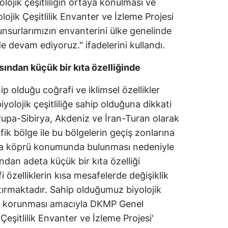
ojik çeşitliliğin ortaya konulması ve
Mersin
ojik Çeşitlilik Envanter ve İzleme Projesi
 unsurlarımızın envanterini ülke genelinde
İstanbul
devam ediyoruz." ifadelerini kullandı.
İzmir
ısından küçük bir kıta özelliğinde
Kars
p olduğu coğrafi ve iklimsel özellikler
Kastamonu
olojik çeşitliliğe sahip olduğuna dikkati
rupa-Sibirya, Akdeniz ve İran-Turan olarak
Kayseri
fik bölge ile bu bölgelerin geçiş zonlarına
Kırklareli
ında köprü konumunda bulunması nedeniyle
Kırşehir
sından adeta küçük bir kıta özelliği
i özelliklerin kısa mesafelerde değişiklik
Kocaeli
tırmaktadır. Sahip olduğumuz biyolojik
Konya
 ve korunması amacıyla DKMP Genel
Çeşitlilik Envanter ve İzleme Projesi'
Kütahya