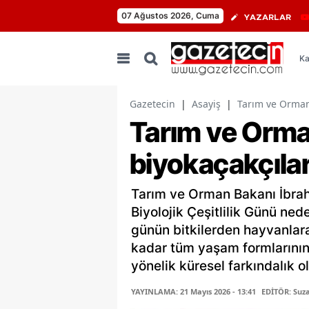
07 Ağustos 2026, Cuma
YAZARLAR
Ka
Gazetecin
|
Asayiş
|
Tarım ve Orman
Tarım ve Orma
biyokaçakçıla
Tarım ve Orman Bakanı İbrah
Biyolojik Çeşitlilik Günü ned
günün bitkilerden hayvanlar
kadar tüm yaşam formlarının
yönelik küresel farkındalık o
YAYINLAMA: 21 Mayıs 2026 - 13:41
EDİTÖR: Suz