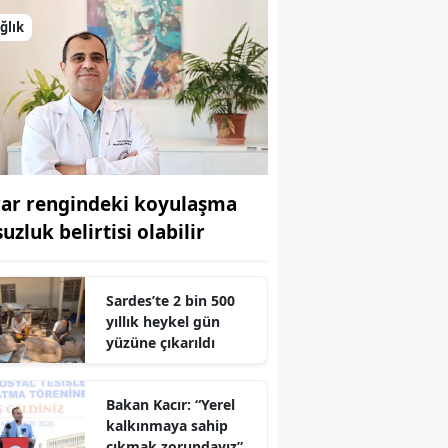
ğlık
rar rengindeki koyulaşma
uzluk belirtisi olabilir
Sardes’te 2 bin 500
yıllık heykel gün
yüzüne çıkarıldı
Bakan Kacır: “Yerel
kalkınmaya sahip
r
çıkmak zorundayız”