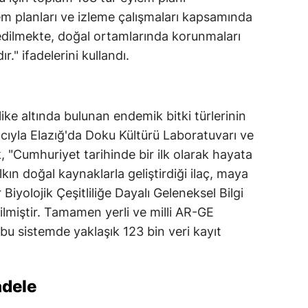
em planları ve izleme çalışmaları kapsamında
Samsun
p edilmekte, doğal ortamlarında korunmaları
Siirt
r." ifadelerini kullandı.
Sinop
Sivas
like altında bulunan endemik bitki türlerinin
ıyla Elazığ'da Doku Kültürü Laboratuvarı ve
Tekirdağ
, "Cumhuriyet tarihinde bir ilk olarak hayata
Tokat
kın doğal kaynaklarla geliştirdiği ilaç, maya
Biyolojik Çeşitliliğe Dayalı Geleneksel Bilgi
Trabzon
lmiştir. Tamamen yerli ve milli AR-GE
Tunceli
 bu sistemde yaklaşık 123 bin veri kayıt
Şanlıurfa
Uşak
adele
Van