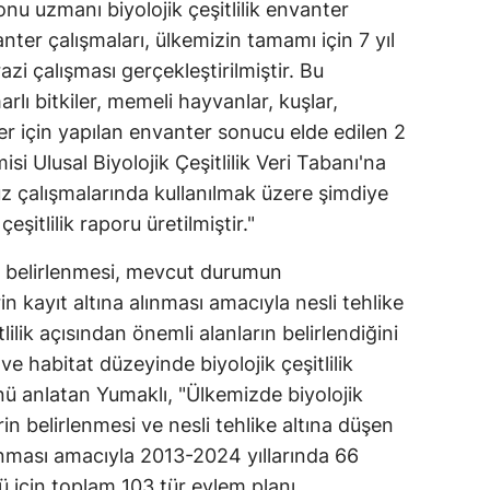
u uzmanı biyolojik çeşitlilik envanter
Malatya
nter çalışmaları, ülkemizin tamamı için 7 yıl
i çalışması gerçekleştirilmiştir. Bu
Manisa
lı bitkiler, memeli hayvanlar, kuşlar,
Kahramanmaraş
ler için yapılan envanter sonucu elde edilen 2
i Ulusal Biyolojik Çeşitlilik Veri Tabanı'na
Mardin
z çalışmalarında kullanılmak üzere şimdiye
Muğla
eşitlilik raporu üretilmiştir."
Muş
rın belirlenmesi, mevcut durumun
n kayıt altına alınması amacıyla nesli tehlike
Nevşehir
itlilik açısından önemli alanların belirlendiğini
Niğde
 ve habitat düzeyinde biyolojik çeşitlilik
Ordu
nü anlatan Yumaklı, "Ülkemizde biyolojik
erin belirlenmesi ve nesli tehlike altına düşen
Rize
unması amacıyla 2013-2024 yıllarında 66
Sakarya
rü için toplam 103 tür eylem planı