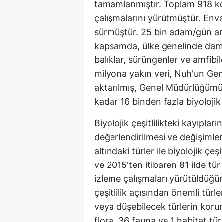
tamamlanmıştır. Toplam 918 kon
çalışmalarını yürütmüştür. Enva
sürmüştür. 25 bin adam/gün araz
kapsamda, ülke genelinde damar
balıklar, sürüngenler ve amfibi
milyona yakın veri, Nuh'un Gemis
aktarılmış, Genel Müdürlüğümü
kadar 16 binden fazla biyolojik ç
Biyolojik çeşitlilikteki kayıpla
değerlendirilmesi ve değişimleri
altındaki türler ile biyolojik çeş
ve 2015'ten itibaren 81 ilde tür
izleme çalışmaları yürütüldüğü
çeşitlilik açısından önemli türl
veya düşebilecek türlerin kor
flora, 36 fauna ve 1 habitat tü