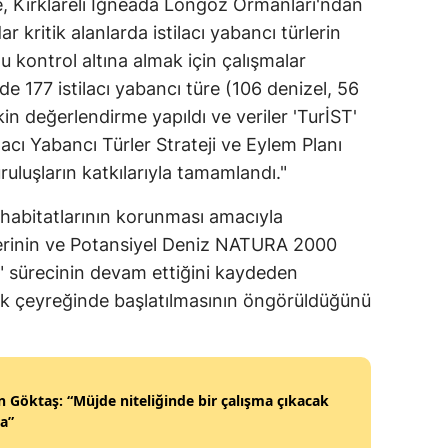
e, Kırklareli İğneada Longoz Ormanları'ndan
 kritik alanlarda istilacı yabancı türlerin
Yalova
 kontrol altına almak için çalışmalar
Karabük
de 177 istilacı yabancı türe (106 denizel, 56
şkin değerlendirme yapıldı ve veriler 'TurİST'
Kilis
lacı Yabancı Türler Strateji ve Eylem Planı
Osmaniye
ruluşların katkılarıyla tamamlandı."
Düzce
ı habitatlarının korunması amacıyla
lerinin ve Potansiyel Deniz NATURA 2000
i" sürecinin devam ettiğini kaydeden
 ilk çeyreğinde başlatılmasının öngörüldüğünü
 Göktaş: “Müjde niteliğinde bir çalışma çıkacak
a”