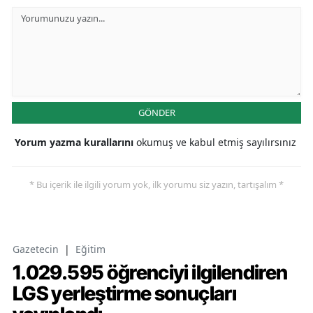
GÖNDER
Yorum yazma kurallarını
okumuş ve kabul etmiş sayılırsınız
* Bu içerik ile ilgili yorum yok, ilk yorumu siz yazın, tartışalım *
Gazetecin
|
Eğitim
1.029.595 öğrenciyi ilgilendiren
LGS yerleştirme sonuçları