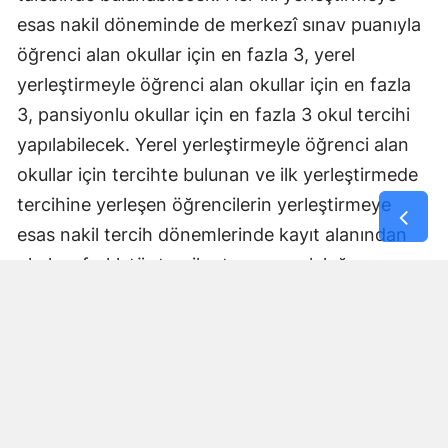
esas nakil döneminde de merkezî sınav puanıyla
öğrenci alan okullar için en fazla 3, yerel
yerleştirmeyle öğrenci alan okullar için en fazla
3, pansiyonlu okullar için en fazla 3 okul tercihi
yapılabilecek. Yerel yerleştirmeyle öğrenci alan
okullar için tercihte bulunan ve ilk yerleştirmede
tercihine yerleşen öğrencilerin yerleştirmeye
esas nakil tercih dönemlerinde kayıt alanından
okul ve farklı tür tercih etme zorunluluğu
bulunmayacak ancak tercihlerine yerleşemeyen
öğrenciler, yerleştirmeye esas nakil tercihlerinde
ilk 2 okulu kayıt alanından seçmek suretiyle en
fazla 3 okul tercihinde bulunabilecek. Yapılan
tercihlerde aynı okul türünden en fazla 2 okul
seçilebilecek.