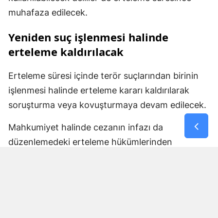
muhafaza edilecek.
Yeniden suç işlenmesi halinde
erteleme kaldırılacak
Erteleme süresi içinde terör suçlarından birinin
işlenmesi halinde erteleme kararı kaldırılarak
soruşturma veya kovuşturmaya devam edilecek.
Mahkumiyet halinde cezanın infazı da
düzenlemedeki erteleme hükümlerinden
yararlanamayacak ve mahkumiyetin bütün
sonuçları doğacak. Belirlenen sürenin yeni bir
suç işlenmeden tamamlanması halinde ise
kovuşturma yapılmasına yer olmadığı veya
düşme kararı verilecek.