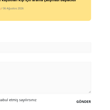
Mersin
ş
/ 06 Ağustos 2026
İstanbul
İzmir
Kars
Kastamonu
Kayseri
Kırklareli
Kırşehir
Kocaeli
Konya
abul etmiş sayılırsınız
GÖNDER
Kütahya