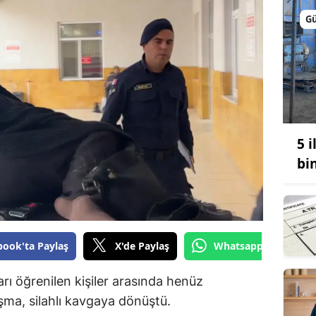
Bilecik
G
Bingöl
Bitlis
Bolu
Burdur
5 
Bursa
bi
Çanakkale
Çankırı
book'ta Paylaş
X'de Paylaş
Whatsapp'tan Gönde
Çorum
Denizli
ı öğrenilen kişiler arasında henüz
şma, silahlı kavgaya dönüştü.
Diyarbakır