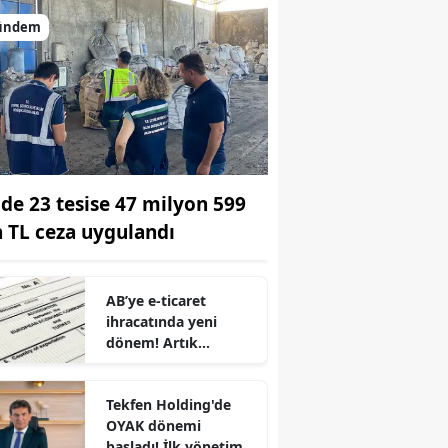
ündem
ilde 23 tesise 47 milyon 599
n TL ceza uygulandı
AB’ye e-ticaret
ihracatında yeni
dönem! Artık
r
otomatik
oluşturulacak
Tekfen Holding'de
OYAK dönemi
başladı! İlk yönetim