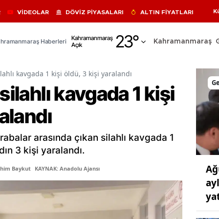
K
R
VİDEOLAR
DÖVİZ PİYASALARI
ALTIN FİYATLARI
Adana
23
°
Kahramanmaraş
hramanmaraş Haberleri
Kahramanmaraş
Açık
Adıyaman
Afyonkarahisar
ilahlı kavgada 1 kişi öldü, 3 kişi yaralandı
G
silahlı kavgada 1 kişi
Ağrı
ralandı
Amasya
Ankara
akrabalar arasında çıkan silahlı kavgada 1
Antalya
dın 3 kişi yaralandı.
Ağ
Artvin
ahim Baykut
KAYNAK: Anadolu Ajansı
ay
Aydın
yat
Balıkesir