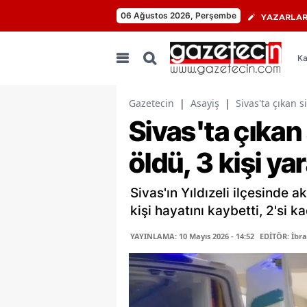
06 Ağustos 2026, Perşembe
YAZARLA
Ka
Gazetecin
|
Asayiş
|
Sivas'ta çıkan s
Sivas'ta çıkan 
öldü, 3 kişi ya
Sivas'ın Yıldızeli ilçesinde 
kişi hayatını kaybetti, 2'si ka
YAYINLAMA: 10 Mayıs 2026 - 14:52
EDİTÖR: İbr