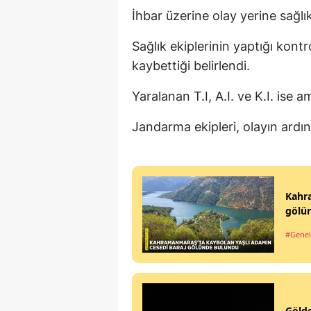
İhbar üzerine olay yerine sağlı
Sağlık ekiplerinin yaptığı kontr
kaybettiği belirlendi.
Yaralanan T.I, A.I. ve K.I. ise 
Jandarma ekipleri, olayın ardınd
Kahra
gölü
#Genel
Gölde