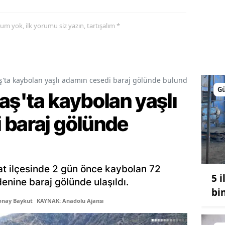
Malatya
yorum yok, ilk yorumu siz yazın, tartışalım *
Manisa
Kahramanmaraş
Mardin
ta kaybolan yaşlı adamın cesedi baraj gölünde bulundu
G
'ta kaybolan yaşlı
Muğla
 baraj gölünde
Muş
Nevşehir
Niğde
t ilçesinde 2 gün önce kaybolan 72
5 
Ordu
nine baraj gölünde ulaşıldı.
bi
Rize
onay Baykut
KAYNAK: Anadolu Ajansı
Sakarya