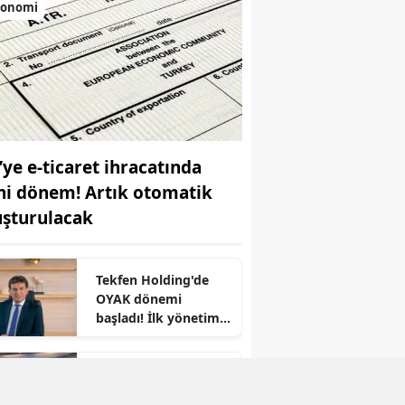
konomi
’ye e-ticaret ihracatında
ni dönem! Artık otomatik
uşturulacak
Tekfen Holding'de
OYAK dönemi
başladı! İlk yönetim
kurulu toplandı
r
Çakar: “Türk
bankacılık sektörü