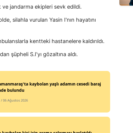
k ve jandarma ekipleri sevk edildi.
Edirne
olde, silahla vurulan Yasin I'nın hayatını
Elazığ
Erzincan
ambulanslarla kentteki hastanelere kaldırıldı.
Erzurum
an şüpheli S.I'yı gözaltına aldı.
Eskişehir
Gaziantep
Giresun
manmaraş'ta kaybolan yaşlı adamın cesedi baraj
nde bulundu
Gümüşhane
/ 06 Ağustos 2026
Hakkari
Hatay
Isparta
 kaybolan kişi için arama çalışması başlatıldı