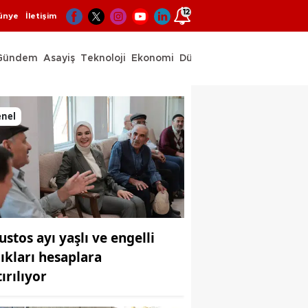
12
ünye
İletişim
Gündem
Asayiş
Teknoloji
Ekonomi
Dünya
Spor
enel
ustos ayı yaşlı ve engelli
lıkları hesaplara
ırılıyor