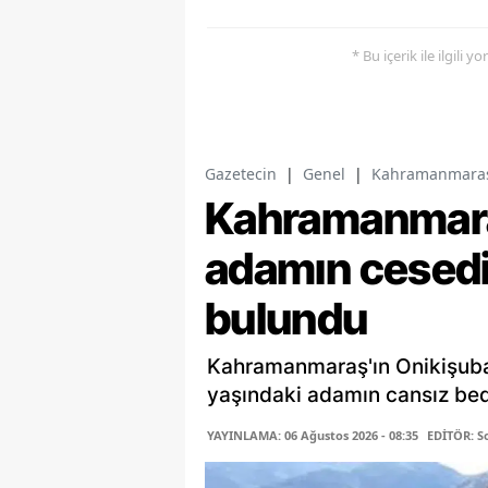
* Bu içerik ile ilgili 
Gazetecin
|
Genel
|
Kahramanmaraş'
Kahramanmaraş
adamın cesedi
bulundu
Kahramanmaraş'ın Onikişuba
yaşındaki adamın cansız bede
YAYINLAMA: 06 Ağustos 2026 - 08:35
EDİTÖR: S