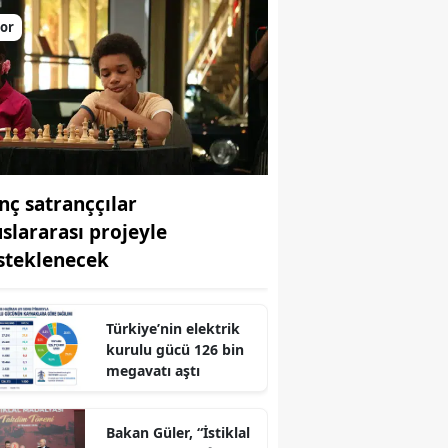
or
nç satranççılar
uslararası projeyle
steklenecek
Türkiye’nin elektrik
r
kurulu gücü 126 bin
megavatı aştı
Bakan Güler, “İstiklal