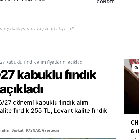
GÖNDER
Malatya
Manisa
yorum yok, ilk yorumu siz yazın, tartışalım *
Kahramanmaraş
Mardin
Muğla
 kabuklu fındık alım fiyatlarını açıkladı
G
7 kabuklu fındık
Muş
 açıkladı
Nevşehir
Niğde
6/27 dönemi kabuklu fındık alım
kalite fındık 255 TL, Levant kalite fındık
Ordu
CH
Rize
6 
brahim Baykut
KAYNAK: Gazetecin
Sakarya