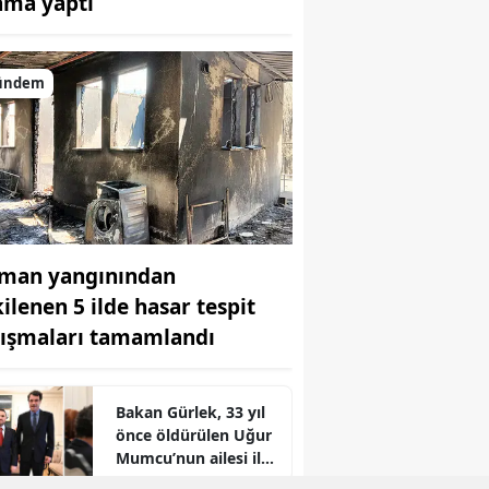
ama yaptı
ündem
man yangınından
kilenen 5 ilde hasar tespit
lışmaları tamamlandı
Bakan Gürlek, 33 yıl
önce öldürülen Uğur
Mumcu’nun ailesi ile
r
bir araya geldi