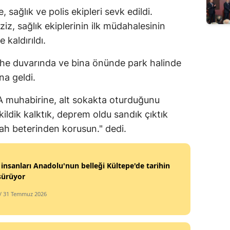
, sağlık ve polis ekipleri sevk edildi.
Edirne
, sağlık ekiplerinin ilk müdahalesinin
Elazığ
kaldırıldı.
Erzincan
he duvarında ve bina önünde park halinde
Erzurum
a geldi.
Eskişehir
 muhabirine, alt sokakta oturduğunu
rkildik kalktık, deprem oldu sandık çıktık
Gaziantep
lah beterinden korusun." dedi.
Giresun
Gümüşhane
 insanları Anadolu'nun belleği Kültepe'de tarihin
 sürüyor
Hakkari
/ 31 Temmuz 2026
Hatay
Isparta