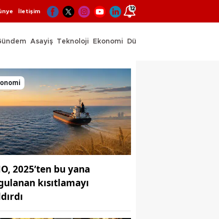
12
ünye
İletişim
Gündem
Asayiş
Teknoloji
Ekonomi
Dünya
Spor
konomi
O, 2025’ten bu yana
gulanan kısıtlamayı
ldırdı