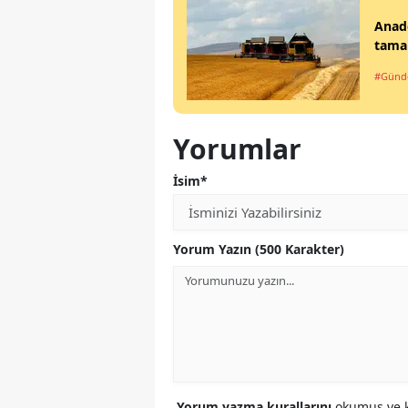
Anad
tama
#Gün
Yorumlar
İsim*
Yorum Yazın (500 Karakter)
Yorum yazma kurallarını
okumuş ve k