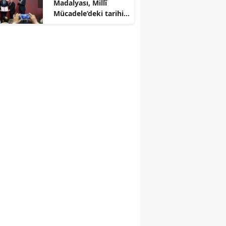
Madalyası, Millî
Mücadele’deki tarihi
fedakârlığın
tescilidir”