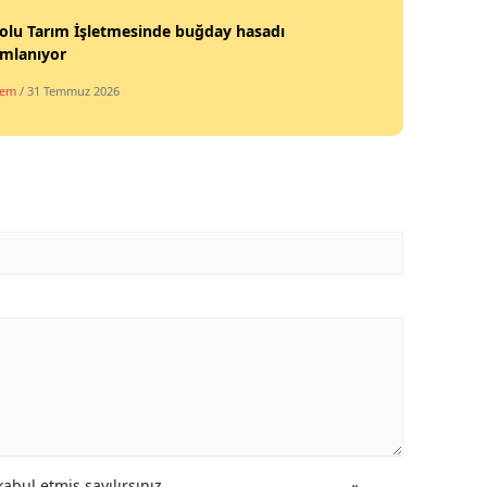
Mersin
olu Tarım İşletmesinde buğday hasadı
mlanıyor
İstanbul
dem
/ 31 Temmuz 2026
İzmir
Kars
Kastamonu
Kayseri
Kırklareli
Kırşehir
Kocaeli
Konya
Kütahya
abul etmiş sayılırsınız