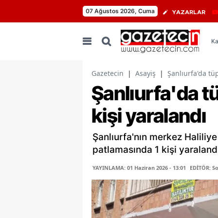
07 Ağustos 2026, Cuma
YAZARLAR
Ka
Gazetecin
|
Asayiş
|
Şanlıurfa'da tü
Şanlıurfa'da t
kişi yaralandı
Şanlıurfa'nın merkez Haliliy
patlamasında 1 kişi yaraland
YAYINLAMA: 01 Haziran 2026 - 13:01
EDİTÖR: S