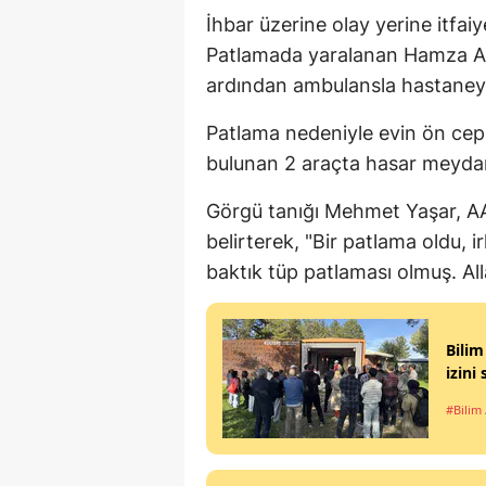
İhbar üzerine olay yerine itfaiye
Patlamada yaralanan Hamza Aziz
ardından ambulansla hastaneye 
Patlama nedeniyle evin ön cep
bulunan 2 araçta hasar meydan
Görgü tanığı Mehmet Yaşar, AA
belirterek, "Bir patlama oldu, i
baktık tüp patlaması olmuş. Al
Bilim
izini
#Bilim