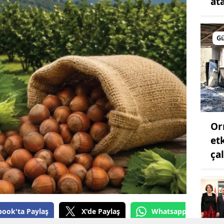
at
Samsun
Siirt
G
Sinop
Sivas
Tekirdağ
Tokat
Or
et
Trabzon
ça
Tunceli
Şanlıurfa
Uşak
book'ta Paylaş
X'de Paylaş
Whatsapp'tan Gönde
Van