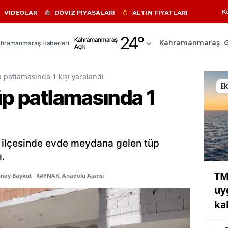
K
VİDEOLAR
DÖVİZ PİYASALARI
ALTIN FİYATLARI
Adana
24
°
Kahramanmaraş
hramanmaraş Haberleri
Kahramanmaraş
Açık
Adıyaman
Afyonkarahisar
p patlamasında 1 kişi yaralandı
E
üp patlamasında 1
Ağrı
Amasya
Ankara
e ilçesinde evde meydana gelen tüp
Antalya
ı.
TM
Artvin
onay Baykut
KAYNAK: Anadolu Ajansı
uy
Aydın
ka
Balıkesir