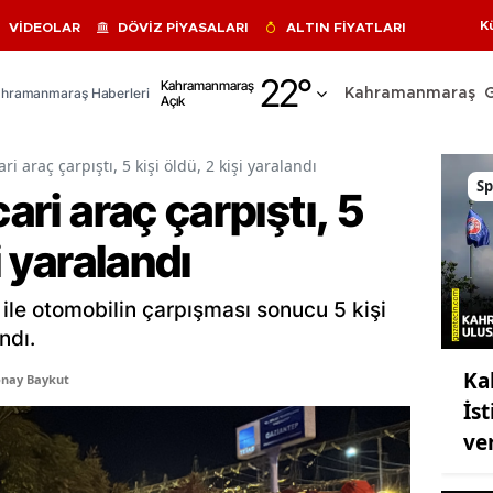
K
VİDEOLAR
DÖVİZ PİYASALARI
ALTIN FİYATLARI
Adana
22
°
Kahramanmaraş
hramanmaraş Haberleri
Kahramanmaraş
Açık
Adıyaman
Afyonkarahisar
ari araç çarpıştı, 5 kişi öldü, 2 kişi yaralandı
Sp
cari araç çarpıştı, 5
Ağrı
i yaralandı
Amasya
Ankara
ç ile otomobilin çarpışması sonucu 5 kişi
Antalya
ndı.
Ka
Artvin
onay Baykut
İst
Aydın
ver
Balıkesir