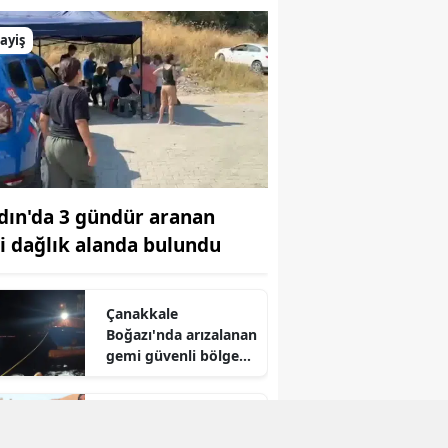
ayiş
dın'da 3 gündür aranan
şi dağlık alanda bulundu
Çanakkale
Boğazı'nda arızalanan
gemi güvenli bölgeye
demirletildi
r
Depremzedeler için
yapılan 15 afet