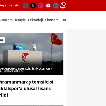
12
ünye
İletişim
Gündem
Asayiş
Teknoloji
Ekonomi
Dünya
Spor
or
hramanmaraş temsilcisi
iklalspor’a ulusal lisans
ildi