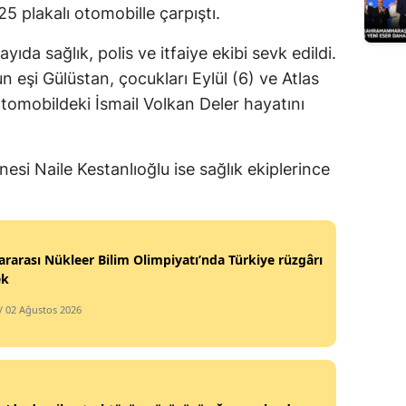
 plakalı otomobille çarpıştı.
Edirne
yıda sağlık, polis ve itfaiye ekibi sevk edildi.
Elazığ
 eşi Gülüstan, çocukları Eylül (6) ve Atlas
Erzincan
otomobildeki İsmail Volkan Deler hayatını
Erzurum
si Naile Kestanlıoğlu ise sağlık ekiplerince
Eskişehir
Gaziantep
Giresun
ararası Nükleer Bilim Olimpiyatı’nda Türkiye rüzgârı
ek
Gümüşhane
/ 02 Ağustos 2026
Hakkari
Hatay
Isparta