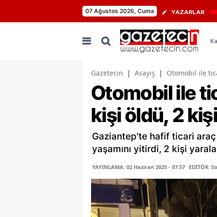
07 Ağustos 2026, Cuma
YAZARLAR
Ka
Gazetecin
|
Asayiş
|
Otomobil ile tic
Otomobil ile ti
kişi öldü, 2 kiş
Gaziantep'te hafif ticari ara
yaşamını yitirdi, 2 kişi yarala
YAYINLAMA: 02 Haziran 2025 - 07:57
EDİTÖR: S