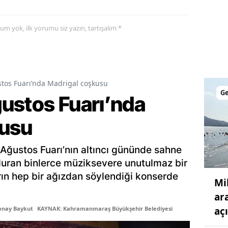
Malatya
yorum yok, ilk yorumu siz yazın, tartışalım *
Manisa
Kahramanmaraş
Mardin
tos Fuarı’nda Madrigal coşkusu
G
ustos Fuarı’nda
Muğla
Muş
kusu
Nevşehir
ğustos Fuarı’nın altıncı gününde sahne
Niğde
uran binlerce müziksevere unutulmaz bir
arın hep bir ağızdan söylendiği konserde
Mik
Ordu
ar
Rize
aç
onay Baykut
KAYNAK: Kahramanmaraş Büyükşehir Belediyesi
Sakarya