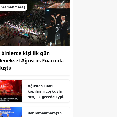
ahramanmaraş
 binlerce kişi ilk gün
leneksel Ağustos Fuarında
luştu
r
Ağustos Fuarı
kapılarını coşkuyla
açtı, ilk gecede Eypio
rüzgârı esti
Kahramanmaraş’ın