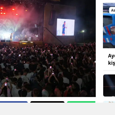
Samsun
As
Siirt
Sinop
Sivas
Tekirdağ
Ay
Tokat
ki
Trabzon
Tunceli
Şanlıurfa
Uşak
book'ta Paylaş
X'de Paylaş
Whatsapp'tan Gönde
Van