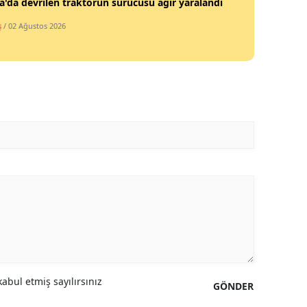
'da devrilen traktörün sürücüsü ağır yaralandı
Mersin
ş
/ 02 Ağustos 2026
İstanbul
İzmir
Kars
Kastamonu
Kayseri
Kırklareli
Kırşehir
Kocaeli
Konya
abul etmiş sayılırsınız
GÖNDER
Kütahya