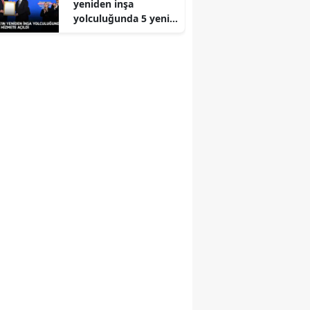
yeniden inşa
yolculuğunda 5 yeni
eser daha hizmete
açıldı