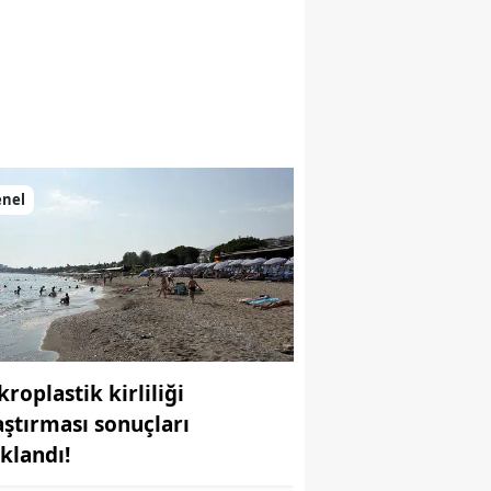
enel
roplastik kirliliği
aştırması sonuçları
ıklandı!