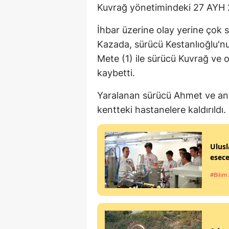
Kuvrağ yönetimindeki 27 AYH 25
İhbar üzerine olay yerine çok sa
Kazada, sürücü Kestanlıoğlu'nun
Mete (1) ile sürücü Kuvrağ ve 
kaybetti.
Yaralanan sürücü Ahmet ve anne
kentteki hastanelere kaldırıldı.
Ulusl
esec
#Bilim