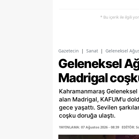
* Bu içerik ile ilgili 
Gazetecin
|
Sanat
|
Geleneksel Ağus
Geleneksel Ağ
Madrigal coş
Kahramanmaraş Geleneksel A
alan Madrigal, KAFUM’u dold
gece yaşattı. Sevilen şarkıl
coşku doruğa ulaştı.
YAYINLAMA: 07 Ağustos 2026 - 08:39
EDİTÖR: S