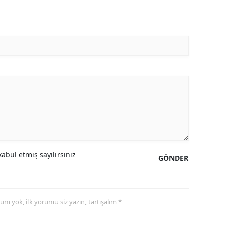
Malatya
Manisa
Kahramanmaraş
Mardin
Muğla
Muş
Nevşehir
abul etmiş sayılırsınız
GÖNDER
Niğde
Ordu
yorum yok, ilk yorumu siz yazın, tartışalım *
Rize
Sakarya