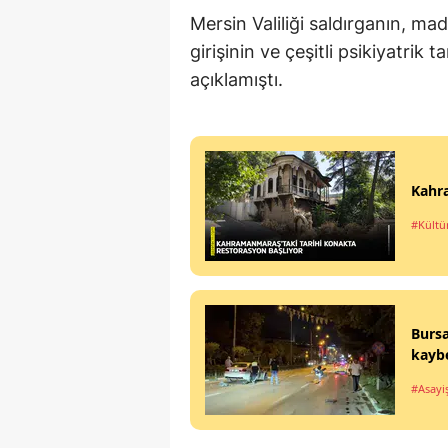
Mersin Valiliği saldırganın, ma
girişinin ve çeşitli psikiyatrik 
açıklamıştı.
Kahra
#Kültü
Bursa
kaybe
#Asayi