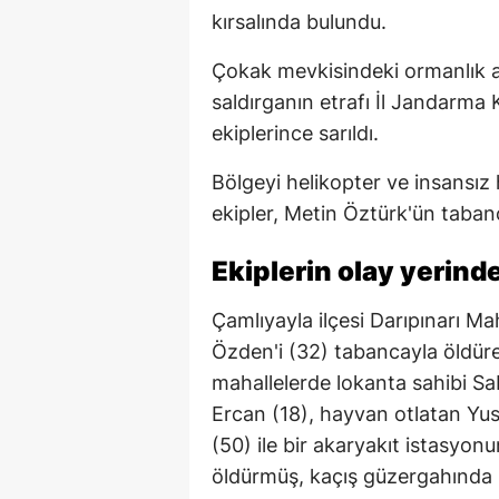
kırsalında bulundu.
Çokak mevkisindeki ormanlık al
saldırganın etrafı İl Jandarma
ekiplerince sarıldı.
Bölgeyi helikopter ve insansız 
ekipler, Metin Öztürk'ün tabanca
Ekiplerin olay yerind
Çamlıyayla ilçesi Darıpınarı Ma
Özden'i (32) tabancayla öldüre
mahallelerde lokanta sahibi Sab
Ercan (18), hayvan otlatan Yus
(50) ile bir akaryakıt istasyon
öldürmüş, kaçış güzergahında 8 