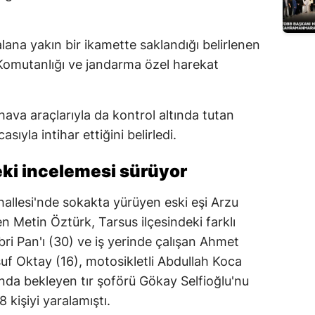
Edirne
ana yakın bir ikamette saklandığı belirlenen
Elazığ
 Komutanlığı ve jandarma özel harekat
Erzincan
Erzurum
hava araçlarıyla da kontrol altında tutan
Eskişehir
sıyla intihar ettiğini belirledi.
Gaziantep
eki incelemesi sürüyor
Giresun
hallesi'nde sokakta yürüyen eski eşi Arzu
Gümüşhane
n Metin Öztürk, Tarsus ilçesindeki farklı
ri Pan'ı (30) ve iş yerinde çalışan Ahmet
Hakkari
uf Oktay (16), motosikletli Abdullah Koca
Hatay
unda bekleyen tır şoförü Gökay Selfioğlu'nu
kişiyi yaralamıştı.
Isparta