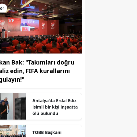
or
kan Bak: "Takımları doğru
liz edin, FIFA kurallarını
gulayın!"
Antalya'da Erdal Ediz
isimli bir kişi inşaatta
r
ölü bulundu
TOBB Başkanı