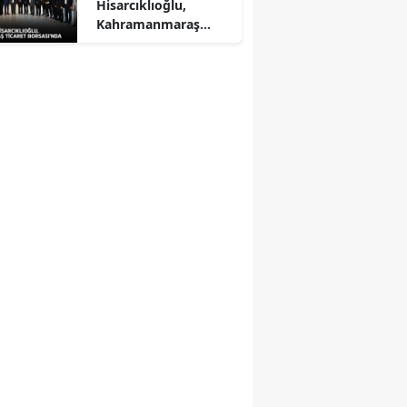
Hisarcıklıoğlu,
Kahramanmaraş
Ticaret Borsası'nda