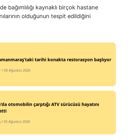
dde bağımlılığı kaynaklı birçok hastane
Mersin
tanılarının olduğunun tespit edildiğini
İstanbul
İzmir
Kars
manmaraş’taki tarihi konakta restorasyon başlıyor
Kastamonu
r
/ 05 Ağustos 2026
Kayseri
Kırklareli
Kırşehir
'da otomobilin çarptığı ATV sürücüsü hayatını
tti
Kocaeli
ş
/ 05 Ağustos 2026
Konya
Kütahya