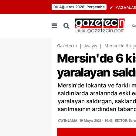
06 Ağustos 2026, Perşembe
YAZARLA
Ka
Gazetecin
|
Asayiş
|
Mersin'de 6 kişi
Mersin'de 6 kiş
yaralayan saldı
Mersin'de lokanta ve farklı m
saldırılarda aralarında eski e
yaralayan saldırgan, sakland
sarılmasının ardından tabanca
YAYINLAMA: 19 Mayıs 2026 - 10:43
EDİTÖR: İbr