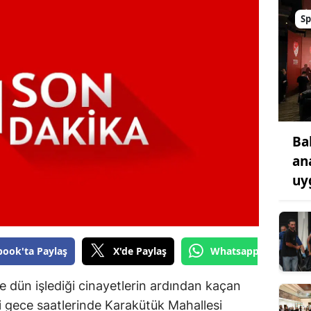
Bilecik
Sp
Bingöl
Bitlis
Bolu
Burdur
Ba
Bursa
ana
uy
Çanakkale
Çankırı
Çorum
book'ta Paylaş
X'de Paylaş
Whatsapp'tan Gönde
Denizli
e dün işlediği cinayetlerin ardından kaçan
Diyarbakır
i gece saatlerinde Karakütük Mahallesi