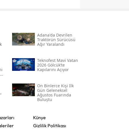
Adana'da Devrilen
Traktörün Sürücüsü
k
Ağır Yaralandı
Teknofest Mavi Vatan
2026 Gölcük’te
ni
Kapılarını Açıyor
On Binlerce Kişi Ilk
Gün Geleneksel
”
Ağustos Fuarında
Buluştu
zarları
Künye
leriler
Gizlilik Politikası