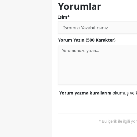
Yorumlar
İsim*
Yorum Yazın (500 Karakter)
Yorum yazma kurallarını
okumuş ve k
* Bu içerik ile ilgili 