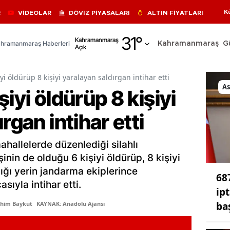
K
R
VİDEOLAR
DÖVİZ PİYASALARI
ALTIN FİYATLARI
Adana
31
°
Kahramanmaraş
hramanmaraş Haberleri
Kahramanmaraş
G
Açık
Adıyaman
Afyonkarahisar
yi öldürüp 8 kişiyi yaralayan saldırgan intihar etti
As
iyi öldürüp 8 kişiyi
Ağrı
rgan intihar etti
Amasya
Ankara
ahallelerde düzenlediği silahlı
Antalya
şinin de olduğu 6 kişiyi öldürüp, 8 kişiyi
ığı yerin jandarma ekiplerince
68
Artvin
sıyla intihar etti.
ipt
Aydın
baş
ahim Baykut
KAYNAK: Anadolu Ajansı
Balıkesir