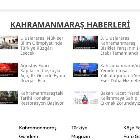
Samsun
KAHRAMANMARAŞ HABERLERİ
Siirt
Sinop
Uluslararası Nükleer
3. Uluslararası
Bilim Olimpiyatı’nda
Kahramanmaraş
Türkiye Rüzgârı
Bisiklet Yarışı'nın Il
Sivas
Esecek
Etabı Tamamlandı
Tekirdağ
Ağustos Fuarı
Kahramanmaraş’ın
Kapılarını Coşkuyla
Yeniden Inşa
Tokat
Açtı, Ilk Gecede Eypio
Yolculuğunda 5 Ye
Rüzgârı Esti
Eser Daha Hizmete
Açıldı
Trabzon
Kahramanmaraş’taki
Bakan Kacır: “yerel
Tarihi Konakta
Kalkınmaya Sahip
Tunceli
Restorasyon Başlıyor
Çıkmak Zorundayız
Şanlıurfa
Uşak
Kahramanmaraş
Türkiye
Köşe Ya
Gündem
Magazin
Foto Ga
Van