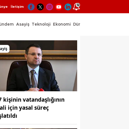
12
ünye
İletişim
ündem
Asayiş
Teknoloji
Ekonomi
Dünya
Spor
ayiş
7 kişinin vatandaşlığının
ali için yasal süreç
latıldı