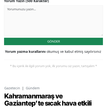
Yorum Yazın (500 Karakter)
GÖNDER
Yorum yazma kurallarını
okumuş ve kabul etmiş sayılırsınız
* Bu içerik ile ilgili yorum yok, ilk yorumu siz yazın, tartışalım *
Gazetecin
|
Gündem
Kahramanmaraş ve
Gaziantep’te sıcak hava etkili