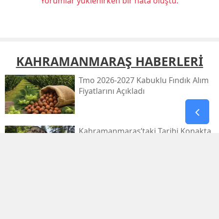
Yorumlar yüklenirken bir hata oluştu.
KAHRAMANMARAŞ HABERLERİ
Tmo 2026-2027 Kabuklu Fındık Alım
Fiyatlarını Açıkladı
Kahramanmaraş’taki Tarihi Konakta
Restorasyon Başlıyor
1.029.595 Öğrenciyi Ilgilendiren Lgs
Yerleştirme Sonuçları Yayınlandı