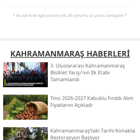
* Bu içerik ile ilgili yorum yok, ilk yorumu siz yazın, tartışalım *
KAHRAMANMARAŞ HABERLERİ
3. Uluslararası Kahramanmaraş
Bisiklet Yarışı'nın Ilk Etabı
Tamamlandı
Tmo 2026-2027 Kabuklu Fındık Alım
Fiyatlarını Açıkladı
Kahramanmaraş’taki Tarihi Konakta
Restorasyon Başlıyor