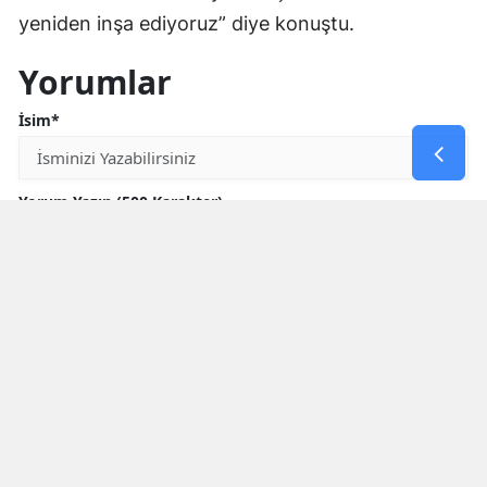
yeniden inşa ediyoruz” diye konuştu.
Yorumlar
İsim*
Yorum Yazın (500 Karakter)
GÖNDER
Yorum yazma kurallarını
okumuş ve kabul etmiş sayılırsınız