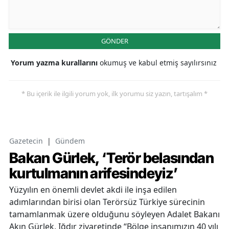
GÖNDER
Yorum yazma kurallarını
okumuş ve kabul etmiş sayılırsınız
* Bu içerik ile ilgili yorum yok, ilk yorumu siz yazın, tartışalım *
Gazetecin
|
Gündem
Bakan Gürlek, ‘Terör belasından
kurtulmanın arifesindeyiz’
Yüzyılın en önemli devlet akdi ile inşa edilen
adımlarından birisi olan Terörsüz Türkiye sürecinin
tamamlanmak üzere olduğunu söyleyen Adalet Bakanı
Akın Gürlek, Iğdır ziyaretinde “Bölge insanımızın 40 yılı