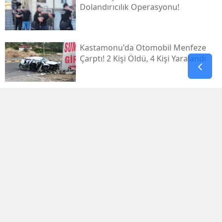
Dolandırıcılık Operasyonu!
Kastamonu'da Otomobil Menfeze
Çarptı! 2 Kişi Öldü, 4 Kişi Yaralandı
Kahramanmaraş’ın Yeniden Inşa
Yolculuğunda 5 Yeni Eser Daha
Hizmete Açıldı
Teknofest Mavi Vatan 2026
Gölcük’te Kapılarını Açıyor
Ağustos Fuarı Kapılarını Coşkuyla
Açtı, Ilk Gecede Eypio Rüzgârı Esti