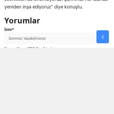
yeniden inşa ediyoruz” diye konuştu.
Yorumlar
İsim*
Yorum Yazın (500 Karakter)
GÖNDER
Yorum yazma kurallarını
okumuş ve kabul etmiş sayılırsınız