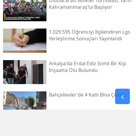
Uluslararası Bisiklet Turnuvası, Yarın
Kahramanmaraş’ta Başlıyor
1.029.595 Öğrenciyi Ilgilendiren Lgs
Yerleştirme Sonuçları Yayınlandı
Antalya'da Erdal Ediz Isimli Bir Kişi
Inşaatta Ölü Bulundu
Bahçelievler'de 4 Katlı Bina Çöktü
Bakan Yumaklı'dan Bazı Iller Için
"şiddetli Rüzgar" Uyarısı