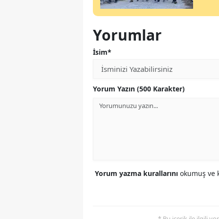
Yorumlar
İsim*
Yorum Yazın (500 Karakter)
Yorum yazma kurallarını
okumuş ve k
* Bu içerik ile ilgili 