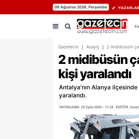
06 Ağustos 2026, Perşembe
YAZARLA
Ka
Gazetecin
|
Asayiş
|
2 midibüsün çar
2 midibüsün ça
kişi yaralandı
Antalya'nın Alanya ilçesinde
yaralandı.
YAYINLAMA: 23 Eylül 2025 - 11:24
EDİTÖR: Sona