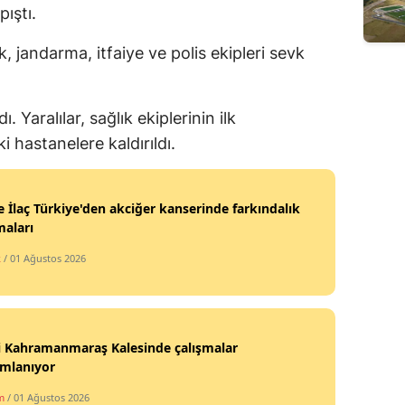
ıştı.
Edirne
, jandarma, itfaiye ve polis ekipleri sevk
Elazığ
Erzincan
. Yaralılar, sağlık ekiplerinin ilk
Erzurum
 hastanelere kaldırıldı.
Eskişehir
Gaziantep
 İlaç Türkiye'den akciğer kanserinde farkındalık
maları
Giresun
k
/ 01 Ağustos 2026
Gümüşhane
Hakkari
i Kahramanmaraş Kalesinde çalışmalar
Hatay
mlanıyor
Isparta
m
/ 01 Ağustos 2026