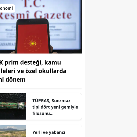
konomi
K prim desteği, kamu
aleleri ve özel okullarda
ni dönem
r
TÜPRAŞ, Suezmax
tipi dört yeni gemiyle
filosunu
güçlendiriyor!
Yerli ve yabancı