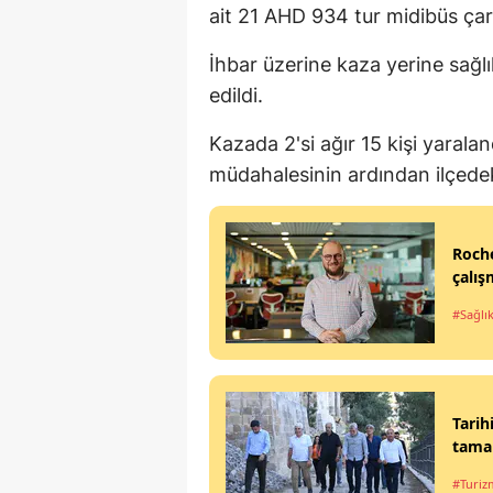
ait 21 AHD 934 tur midibüs çarp
İhbar üzerine kaza yerine sağlık
edildi.
Kazada 2'si ağır 15 kişi yaralandı
müdahalesinin ardından ilçedeki
Roche
çalış
#Sağlı
Tarih
tama
#Turiz