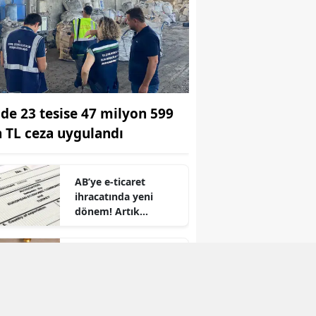
ilde 23 tesise 47 milyon 599
n TL ceza uygulandı
AB’ye e-ticaret
ihracatında yeni
dönem! Artık
otomatik
r
oluşturulacak
Tekfen Holding'de
OYAK dönemi
başladı! İlk yönetim
kurulu toplandı