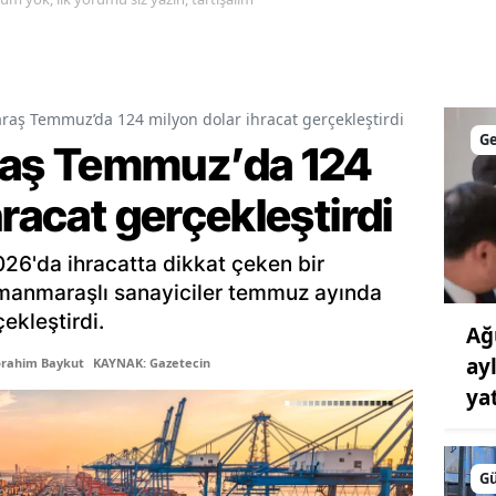
Malatya
Manisa
ş Temmuz’da 124 milyon dolar ihracat gerçekleştirdi
Kahramanmaraş
G
aş Temmuz’da 124
Mardin
hracat gerçekleştirdi
Muğla
Muş
'da ihracatta dikkat çeken bir
amanmaraşlı sanayiciler temmuz ayında
Nevşehir
ekleştirdi.
Ağ
Niğde
ay
brahim Baykut
KAYNAK: Gazetecin
yat
Ordu
Rize
G
Sakarya