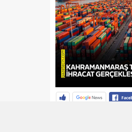
Face
Geçen yılın aynı ayına göre yü
milyon dolardan 124 milyon dola
ihracat 749 milyon dolara ulaşt