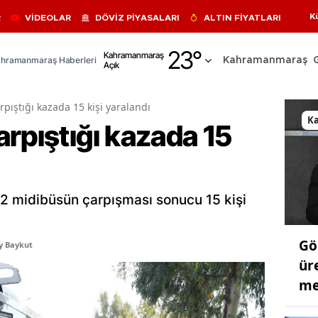
K
R
VİDEOLAR
DÖVİZ PİYASALARI
ALTIN FİYATLARI
Adana
23
°
Kahramanmaraş
hramanmaraş Haberleri
Kahramanmaraş
Açık
Adıyaman
Afyonkarahisar
pıştığı kazada 15 kişi yaralandı
K
rpıştığı kazada 15
Ağrı
Amasya
Ankara
 2 midibüsün çarpışması sonucu 15 kişi
Antalya
Gö
Artvin
y Baykut
ür
Aydın
me
Balıkesir