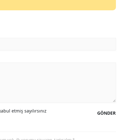
Mersin
İstanbul
İzmir
Kars
Kastamonu
Kayseri
Kırklareli
Kırşehir
abul etmiş sayılırsınız
Kocaeli
GÖNDER
Konya
Kütahya
yorum yok, ilk yorumu siz yazın, tartışalım *