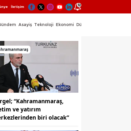
12
ünye
İletişim
Gündem
Asayiş
Teknoloji
Ekonomi
Dünya
Spor
ahramanmaraş
rgel; “Kahramanmaraş,
etim ve yatırım
rkezlerinden biri olacak”