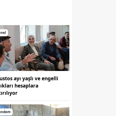
enel
ustos ayı yaşlı ve engelli
lıkları hesaplara
ırılıyor
ündem