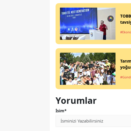
TOBB 
tavsi
#Ekon
Tarım
yoğun
#Gün
Yorumlar
İsim*