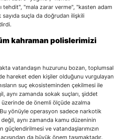
hlı tehdit", "mala zarar verme", "kasten adam
Malatya
k sayıda suçla da doğrudan ilişkili
Manisa
dirdi.
Kahramanmaraş
üm kahraman polislerimizi
Mardin
Muğla
kakta vatandaşın huzurunu bozan, toplumsal
Muş
nde hareket eden kişiler olduğunu vurgulayan
hısların suç ekosisteminden çekilmesi ile
Nevşehir
il, aynı zamanda sokak suçları, şiddet
Niğde
rı üzerinde de önemli ölçüde azalma
 Bu yönüyle operasyon sadece narkotik
Ordu
 değil, aynı zamanda kamu düzeninin
Rize
n güçlendirilmesi ve vatandaşlarımızın
Sakarya
i açısından da büyük önem taşımaktadır.