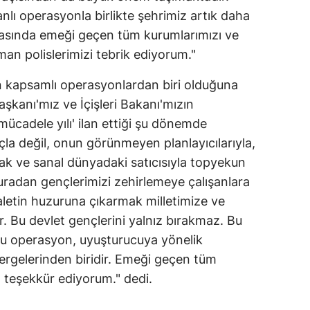
nlı operasyonla birlikte şehrimiz artık daha
Samsun
rasında emeği geçen tüm kurumlarımızı ve
Siirt
n polislerimizi tebrik ediyorum."
Sinop
n kapsamlı operasyonlardan biri olduğuna
şkanı'mız ve İçişleri Bakanı'mızın
Sivas
ücadele yılı' ilan ettiği şu dönemde
Tekirdağ
çla değil, onun görünmeyen planlayıcılarıyla,
sokak ve sanal dünyadaki satıcısıyla topyekun
Tokat
radan gençlerimizi zehirlemeye çalışanlara
Trabzon
daletin huzuruna çıkarmak milletimize ve
 Bu devlet gençlerini yalnız bırakmaz. Bu
Tunceli
 Bu operasyon, uyuşturucuya yönelik
Şanlıurfa
rgelerinden biridir. Emeği geçen tüm
 teşekkür ediyorum." dedi.
Uşak
Van