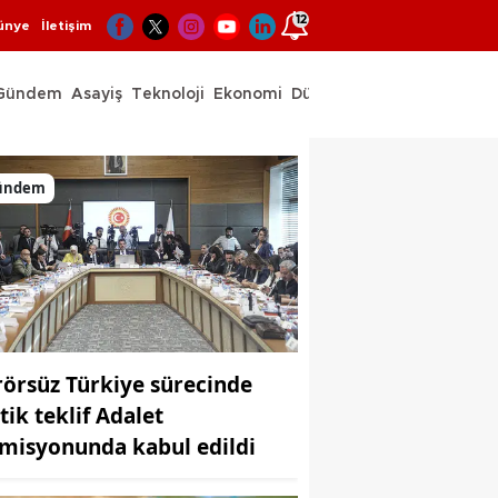
12
ünye
İletişim
Gündem
Asayiş
Teknoloji
Ekonomi
Dünya
Spor
ündem
rörsüz Türkiye sürecinde
tik teklif Adalet
misyonunda kabul edildi