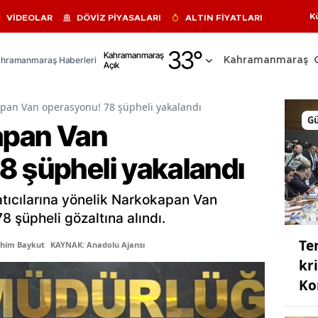
K
VİDEOLAR
DÖVİZ PİYASALARI
ALTIN FİYATLARI
Adana
33
°
Kahramanmaraş
hramanmaraş Haberleri
Kahramanmaraş
Açık
Adıyaman
Afyonkarahisar
apan Van operasyonu! 78 şüpheli yakalandı
G
kapan Van
Ağrı
8 şüpheli yakalandı
Amasya
Ankara
atıcılarına yönelik Narkokapan Van
Antalya
 şüpheli gözaltına alındı.
Te
Artvin
ahim Baykut
KAYNAK: Anadolu Ajansı
kri
Aydın
Ko
Balıkesir