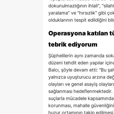
dokunulmazlığının ihlali", "sila
yaralama" ve "hırsızlık" gibi ço
olduklarının tespit edildiğini bil
Operasyona katılan t
tebrik ediyorum
Şüphelilerin aynı zamanda so
düzeni tehdit eden yapılar içi
Balcı, şöyle devam etti: "Bu şa
yalnızca uyuşturucu arzına değ
olayları ve genel asayiş olayla
sağlanması hedeflenmektedir.
suçlarla mücadele kapsamında
korunması, mahalle güvenliğini
huzur ortamının takip edilmes