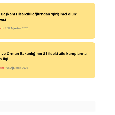
Yozgat
Başkanı Hisarcıklıoğlu’ndan ‘girişimci olun’
yesi
Zonguldak
omi
/ 08 Ağustos 2026
Aksaray
Bayburt
Karaman
 ve Orman Bakanlığının 81 ildeki aile kamplarına
 ilgi
Kırıkkale
dem
/ 08 Ağustos 2026
Batman
Şırnak
Bartın
Ardahan
Iğdır