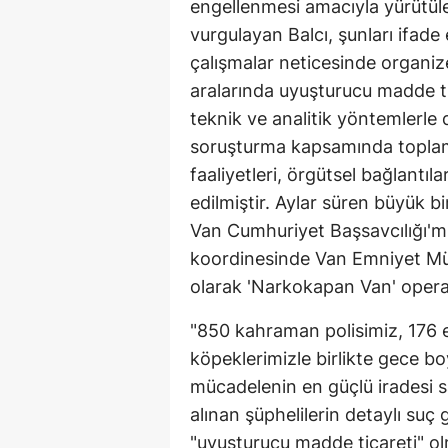
engellenmesi amacıyla yürütüle
vurgulayan Balcı, şunları ifade 
çalışmalar neticesinde organiz
aralarında uyuşturucu madde tica
teknik ve analitik yöntemlerle d
soruşturma kapsamında toplam 
faaliyetleri, örgütsel bağlantıları
edilmiştir. Aylar süren büyük 
Van Cumhuriyet Başsavcılığı'm
koordinesinde Van Emniyet Müd
olarak 'Narkokapan Van' operas
"850 kahraman polisimiz, 176 e
köpeklerimizle birlikte gece b
mücadelenin en güçlü iradesi sa
alınan şüphelilerin detaylı su
"uyuşturucu madde ticareti" o