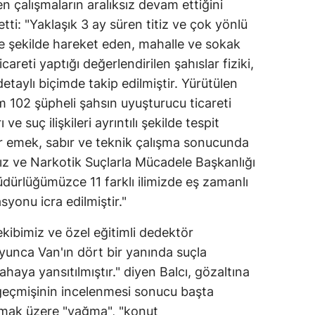
n çalışmaların aralıksız devam ettiğini
Mersin
etti: "Yaklaşık 3 ay süren titiz ve çok yönlü
e şekilde hareket eden, mahalle ve sokak
İstanbul
reti yaptığı değerlendirilen şahıslar fiziki,
İzmir
etaylı biçimde takip edilmiştir. Yürütülen
102 şüpheli şahsın uyuşturucu ticareti
Kars
 ve suç ilişkileri ayrıntılı şekilde tespit
Kastamonu
bir emek, sabır ve teknik çalışma sonucunda
ız ve Narkotik Suçlarla Mücadele Başkanlığı
Kayseri
ürlüğümüzce 11 farklı ilimizde eş zamanlı
Kırklareli
yonu icra edilmiştir."
Kırşehir
kibimiz ve özel eğitimli dedektör
Kocaeli
oyunca Van'ın dört bir yanında suçla
haya yansıtılmıştır." diyen Balcı, gözaltına
Konya
ç geçmişinin incelenmesi sonucu başta
Kütahya
lmak üzere "yağma", "konut