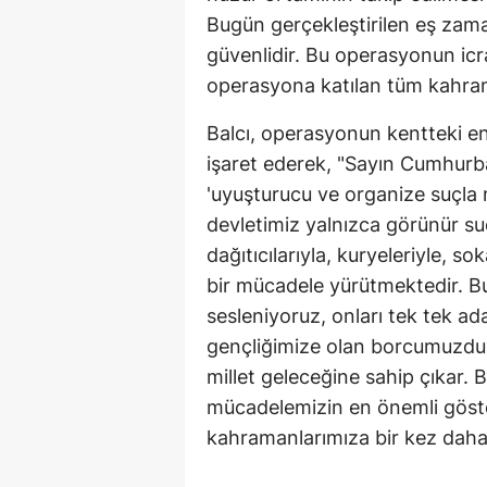
Bugün gerçekleştirilen eş zama
güvenlidir. Bu operasyonun ic
operasyona katılan tüm kahrama
Balcı, operasyonun kentteki e
işaret ederek, "Sayın Cumhurba
'uyuşturucu ve organize suçla m
devletimiz yalnızca görünür su
dağıtıcılarıyla, kuryeleriyle, 
bir mücadele yürütmektedir. Bu
sesleniyoruz, onları tek tek a
gençliğimize olan borcumuzdur.
millet geleceğine sahip çıkar.
mücadelemizin en önemli göste
kahramanlarımıza bir kez daha