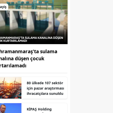
ayiş
hramanmaraş'ta sulama
nalına düşen çocuk
rtarılamadı
80 ülkede 107 sektör
r
için pazar araştırması
ihracatçılara sunuldu
KİPAŞ Holding