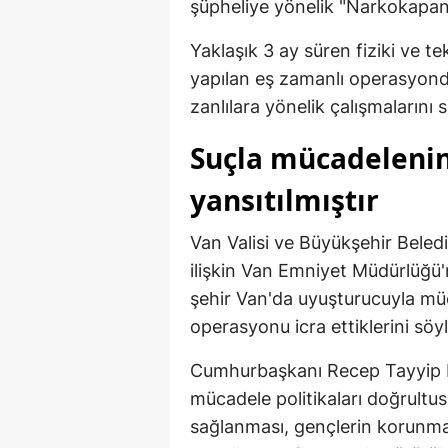
şüpheliye yönelik "Narkokapa
Yaklaşık 3 ay süren fiziki ve te
yapılan eş zamanlı operasyonda
zanlılara yönelik çalışmalarını 
Suçla mücadelenin
yansıtılmıştır
Van Valisi ve Büyükşehir Beled
ilişkin Van Emniyet Müdürlüğü'
şehir Van'da uyuşturucuyla mü
operasyonu icra ettiklerini söyl
Cumhurbaşkanı Recep Tayyip Er
mücadele politikaları doğrultu
sağlanması, gençlerin korunması