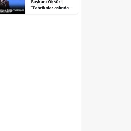
Başkanı Öksüz:
“Fabrikalar aslında
milletin emanetidir”