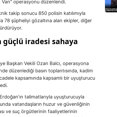
n Van" operasyonu düzenlendi.
Edirne
knik takip sonucu 850 polisin katılımıyla
Elazığ
 78 şüpheliyi gözaltına alan ekipler, diğer
sürdürüyor.
Erzincan
Erzurum
 güçlü iradesi sahaya
Eskişehir
Gaziantep
iye Başkan Vekili Ozan Balcı, operasyona
nde düzenlediği basın toplantısında, kadim
Giresun
cadele kapsamında kapsamlı bir uyuşturucu
Gümüşhane
edi.
Hakkari
doğan'ın talimatlarıyla uyuşturucuyla
Hatay
sunda vatandaşların huzur ve güvenliğinin
 ve suç örgütlerinin faaliyetlerinin
Isparta