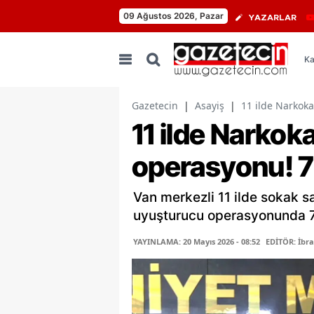
09 Ağustos 2026, Pazar
YAZARLAR
Ka
Gazetecin
|
Asayiş
|
11 ilde Narkok
11 ilde Narko
operasyonu! 7
Van merkezli 11 ilde sokak s
uyuşturucu operasyonunda 78
YAYINLAMA: 20 Mayıs 2026 - 08:52
EDİTÖR: İbr