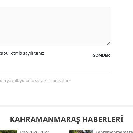
Yalova
Karabük
Kilis
Osmaniye
abul etmiş sayılırsınız
GÖNDER
Düzce
yorum yok, ilk yorumu siz yazın, tartışalım *
KAHRAMANMARAŞ HABERLERİ
Tmo 2026-2027
Kahramanmaraş’ta