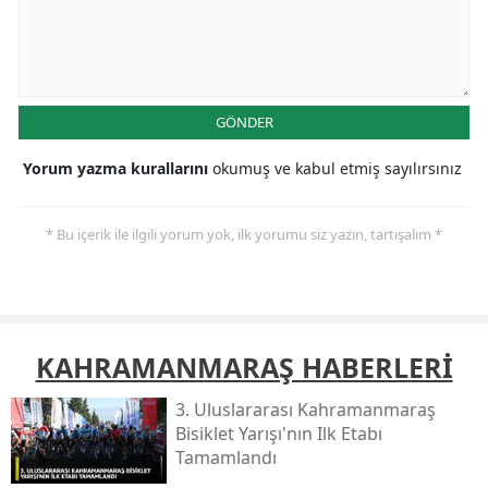
GÖNDER
Yorum yazma kurallarını
okumuş ve kabul etmiş sayılırsınız
* Bu içerik ile ilgili yorum yok, ilk yorumu siz yazın, tartışalım *
KAHRAMANMARAŞ HABERLERİ
3. Uluslararası Kahramanmaraş
Bisiklet Yarışı'nın Ilk Etabı
Tamamlandı