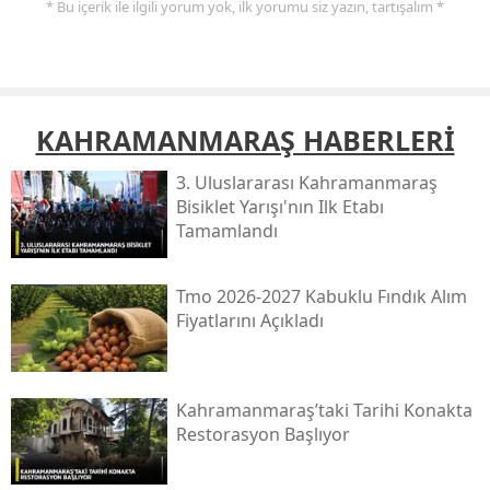
* Bu içerik ile ilgili yorum yok, ilk yorumu siz yazın, tartışalım *
KAHRAMANMARAŞ HABERLERİ
3. Uluslararası Kahramanmaraş
Bisiklet Yarışı'nın Ilk Etabı
Tamamlandı
Tmo 2026-2027 Kabuklu Fındık Alım
Fiyatlarını Açıkladı
Kahramanmaraş’taki Tarihi Konakta
Restorasyon Başlıyor