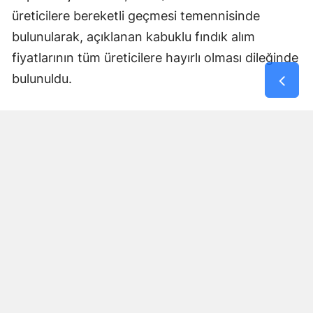
üreticilere bereketli geçmesi temennisinde
bulunularak, açıklanan kabuklu fındık alım
fiyatlarının tüm üreticilere hayırlı olması dileğinde
bulunuldu.
Yorumlar
İsim*
Yorum Yazın (500 Karakter)