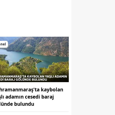
enel
hramanmaraş'ta kaybolan
şlı adamın cesedi baraj
lünde bulundu