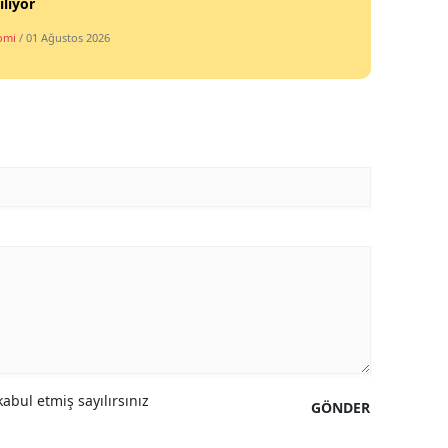
ılıyor
Mersin
omi
/ 01 Ağustos 2026
İstanbul
İzmir
Kars
Kastamonu
Kayseri
Kırklareli
Kırşehir
Kocaeli
Konya
abul etmiş sayılırsınız
GÖNDER
Kütahya