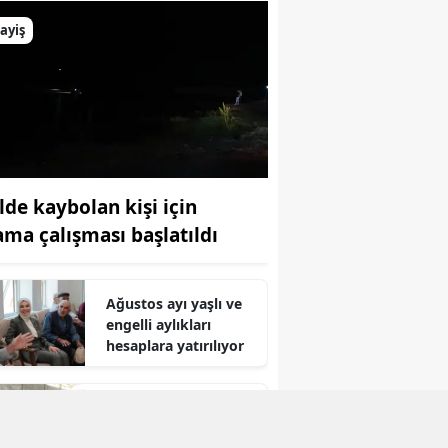
ayiş
lde kaybolan kişi için
ama çalışması başlatıldı
Ağustos ayı yaşlı ve
engelli aylıkları
hesaplara yatırılıyor
r
5 ilde 23 tesise 47
milyon 599 bin TL