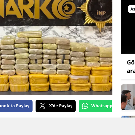
As
Samsun
Siirt
Sinop
Sivas
Tekirdağ
Gö
ar
Tokat
Trabzon
Tunceli
book'ta Paylaş
X'de Paylaş
Whatsapp'tan Gönde
Şanlıurfa
arkotik Suçlarla Mücadele Şube Müdürlüğü
Uşak
rlüğü ile koordineli olarak "uyuşturucu madde
Van