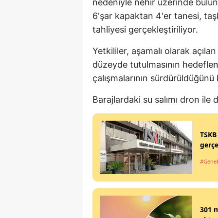
nedeniyle nehir üzerinde bulu
6'şar kapaktan 4'er tanesi, taşk
tahliyesi gerçekleştiriliyor.
Yetkililer, aşamalı olarak açıla
düzeyde tutulmasının hedeflend
çalışmalarının sürdürüldüğünü 
Barajlardaki su salımı dron ile 
TSKB 
gerçe
#Genel
301 m