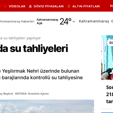
K
R
VİDEOLAR
DÖVİZ PİYASALARI
ALTIN FİYATLARI
Adana
24
°
Kahramanmaraş
hramanmaraş Haberleri
Kahramanmaraş
Açık
Adıyaman
Afyonkarahisar
a su tahliyeleri yapılıyor
G
a su tahliyeleri
Ağrı
Amasya
Ankara
 Yeşilırmak Nehri üzerinde bulunan
Antalya
barajlarında kontrollü su tahliyesine
So
Artvin
21
ay Baykut
KAYNAK: Anadolu Ajansı
Aydın
ta
Balıkesir