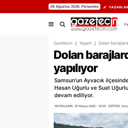
06 Ağustos 2026, Perşembe
YAZARLA
Ka
Gazetecin
|
Yaşam
|
Dolan barajlard
Dolan barajlard
yapılıyor
Samsun'un Ayvacık ilçesinde
Hasan Uğurlu ve Suat Uğurlu 
devam ediliyor.
YAYINLAMA: 20 Mayıs 2026 - 16:45
EDİTÖR: Son