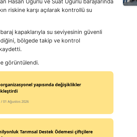
nan Hasan Uğurlu ve Suat Uğurlu barajlarında
Edirne
ın riskine karşı açılarak kontrollü su
Elazığ
n baraj kapaklarıyla su seviyesinin güvenli
Erzincan
iğini, bölgede takip ve kontrol
Erzurum
kaydetti.
Eskişehir
de görüntülendi.
Gaziantep
Giresun
organizasyonel yapısında değişiklikler
kleştirdi
Gümüşhane
/ 01 Ağustos 2026
Hakkari
Hatay
ilyonluk Tarımsal Destek Ödemesi çiftçilere
Isparta