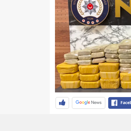
Face
İstanbul Emniyet Müdürlüğü N
ekipleri, İstihbarat Şube Müdü