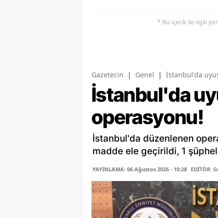
* Bu içerik ile ilgili 
Gazetecin
|
Genel
|
İstanbul'da uy
İstanbul'da u
operasyonu!
İstanbul'da düzenlenen ope
madde ele geçirildi, 1 şüpheli
YAYINLAMA: 06 Ağustos 2026 - 10:28
EDİTÖR: S