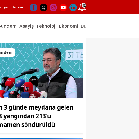
12
ünye
İletişim
Gündem
Asayiş
Teknoloji
Ekonomi
Dünya
Spor
ündem
n 3 günde meydana gelen
8 yangından 213'ü
mamen söndürüldü