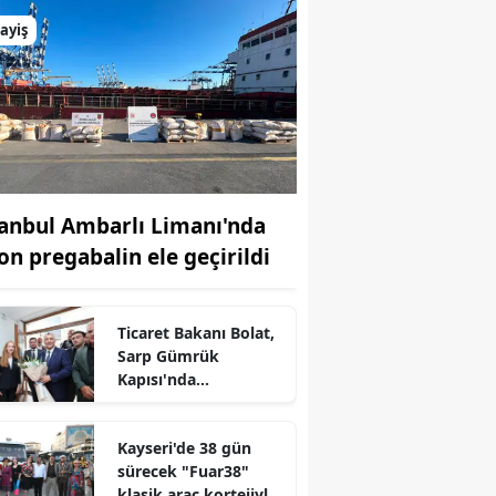
ayiş
tanbul Ambarlı Limanı'nda
ton pregabalin ele geçirildi
Ticaret Bakanı Bolat,
Sarp Gümrük
Kapısı'nda
incelemelerde
r
bulundu
Kayseri'de 38 gün
sürecek "Fuar38"
klasik araç kortejiyle