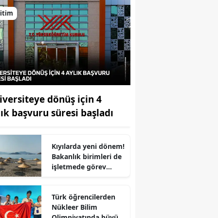
itim
iversiteye dönüş için 4
lık başvuru süresi başladı
Kıyılarda yeni dönem!
Bakanlık birimleri de
işletmede görev
alacak
Türk öğrencilerden
r
Nükleer Bilim
Olimpiyatında büyük