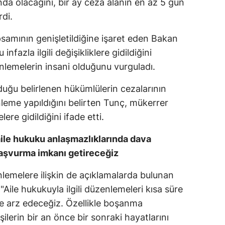
a olacağını, bir ay ceza alanın en az 5 gün
Mersin
rdi.
İstanbul
samının genişletildiğine işaret eden Bakan
nfazla ilgili değişikliklere gidildiğini
İzmir
lemelerin insani olduğunu vurguladı.
Kars
lduğu belirlenen hükümlülerin cezalarının
Kastamonu
leme yapıldığını belirten Tunç, mükerrer
ere gidildiğini ifade etti.
Kayseri
Kırklareli
le hukuku anlaşmazlıklarında dava
şvurma imkanı getireceğiz
Kırşehir
lemelere ilişkin de açıklamalarda bulunan
Kocaeli
Aile hukukuyla ilgili düzenlemeleri kısa süre
Konya
ine arz edeceğiz. Özellikle boşanma
ilerin bir an önce bir sonraki hayatlarını
Kütahya