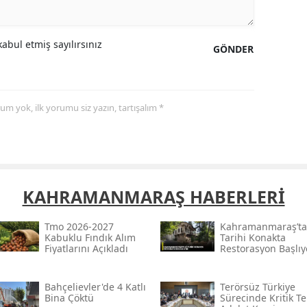
Yalova
abul etmiş sayılırsınız
GÖNDER
Karabük
Kilis
yorum yok, ilk yorumu siz yazın, tartışalım *
Osmaniye
Düzce
KAHRAMANMARAŞ HABERLERİ
Tmo 2026-2027
Kahramanmaraş’ta
Kabuklu Fındık Alım
Tarihi Konakta
Fiyatlarını Açıkladı
Restorasyon Başlıy
Bahçelievler'de 4 Katlı
Terörsüz Türkiye
Bina Çöktü
Sürecinde Kritik Tek