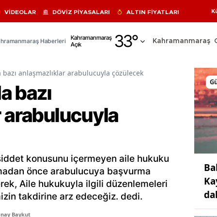
K
VİDEOLAR
DÖVİZ PİYASALARI
ALTIN FİYATLARI
Adana
33
°
Kahramanmaraş
hramanmaraş Haberleri
Kahramanmaraş
Açık
Adıyaman
Afyonkarahisar
 bazı anlaşmazlıklar arabulucuyla çözülecek
G
a bazı
Ağrı
r arabulucuyla
Amasya
Ankara
Antalya
şiddet konusunu içermeyen aile hukuku
Ba
Artvin
çmadan önce arabulucuya başvurma
Ka
erek, Aile hukukuyla ilgili düzenlemeleri
Aydın
da
izin takdirine arz edeceğiz. dedi.
Balıkesir
onay Baykut