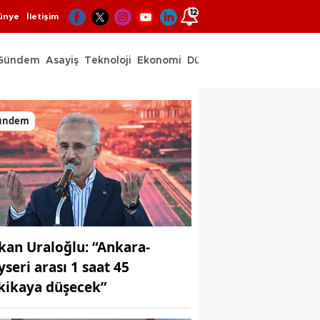
12
ünye
İletişim
Gündem
Asayiş
Teknoloji
Ekonomi
Dünya
Spor
ündem
kan Uraloğlu: “Ankara-
yseri arası 1 saat 45
kikaya düşecek”