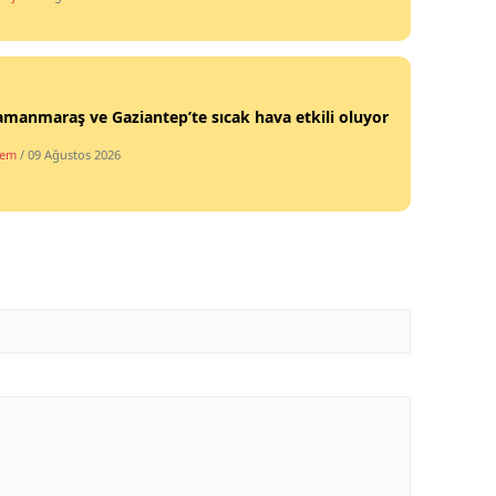
Yozgat
Zonguldak
manmaraş ve Gaziantep’te sıcak hava etkili oluyor
Aksaray
dem
/ 09 Ağustos 2026
Bayburt
Karaman
Kırıkkale
Batman
Şırnak
Bartın
Ardahan
Iğdır