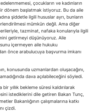
zedelenmemesi, çocukların ve kadınların
Malatya
ir dönem başlatmak istiyoruz. Bu da aile
adına şiddetle ilgili hususlar ayrı, bunların
Manisa
rlendirilmesi mümkün değil. Ama diğer
Kahramanmaraş
ileriyle, tazminat, nafaka konularıyla ilgili
mini getirmeyi düşünüyoruz. Aile
Mardin
usunu içermeyen aile hukuku
Muğla
dan önce arabulucuya başvurma imkanı
Muş
Nevşehir
ının, konusunda uzmanlardan oluşacağını,
madığında dava açılabileceğini söyledi.
Niğde
ir yıllık bekleme süresi kaldırılarak
Ordu
ni istediklerini dile getiren Bakan Tunç,
Rize
zmetler Bakanlığının çalışmalarına katkı
nı çizdi.
Sakarya