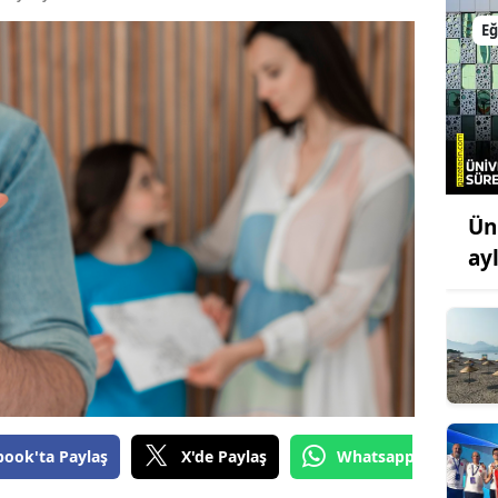
Bilecik
Eğ
Bingöl
Bitlis
Bolu
Burdur
Ün
Bursa
ay
Çanakkale
Çankırı
Çorum
Denizli
book'ta Paylaş
X'de Paylaş
Whatsapp'tan Gönde
Diyarbakır