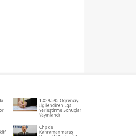
ki
1.029.595 Öğrenciyi
Ilgilendiren Lgs
or
Yerleştirme Sonuçları
Yayınlandı
Chp'de
lif
Kahramanmaraş