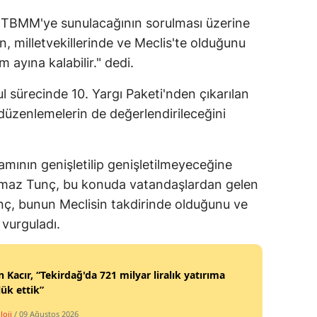
 TBMM'ye sunulacağının sorulması üzerine
Samsun
, milletvekillerinde ve Meclis'te olduğunu
Siirt
ayına kalabilir." dedi.
Sinop
l sürecinde 10. Yargı Paketi'nden çıkarılan
Sivas
in düzenlemelerin de değerlendirileceğini
Tekirdağ
mının genişletilip genişletilmeyeceğine
Tokat
Yılmaz Tunç, bu konuda vatandaşlardan gelen
Trabzon
Tunç, bunun Meclisin takdirinde olduğunu ve
 vurguladı.
Tunceli
Şanlıurfa
 Kacır, “Tekirdağ'da 721 milyar liralık yatırıma
Uşak
ük ettik”
Van
loji
/ 09 Ağustos 2026