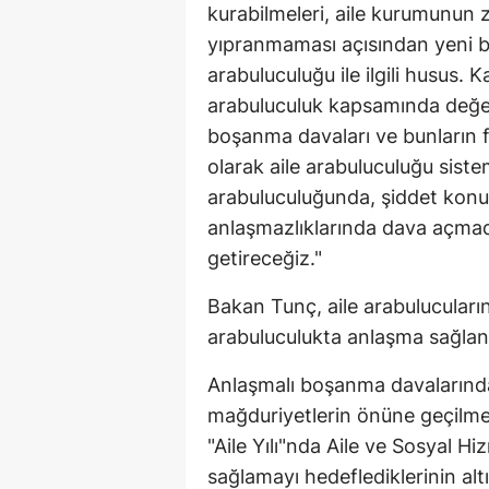
kurabilmeleri, aile kurumunun 
yıpranmaması açısından yeni b
arabuluculuğu ile ilgili husus. K
arabuluculuk kapsamında değe
boşanma davaları ve bunların fer
olarak aile arabuluculuğu siste
arabuluculuğunda, şiddet kon
anlaşmazlıklarında dava açma
getireceğiz."
Bakan Tunç, aile arabulucular
arabuluculukta anlaşma sağlana
Anlaşmalı boşanma davalarında b
mağduriyetlerin önüne geçilmesi
"Aile Yılı"nda Aile ve Sosyal Hi
sağlamayı hedeflediklerinin altı