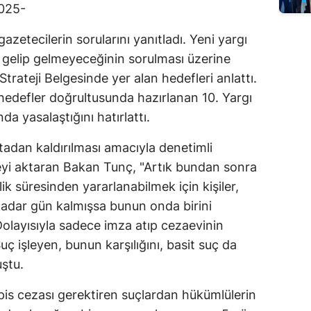
025-
Edirne
etecilerin sorularını yanıtladı. Yeni yargı
Elazığ
 gelip gelmeyeceğinin sorulması üzerine
Erzincan
rateji Belgesinde yer alan hedefleri anlattı.
hedefler doğrultusunda hazırlanan 10. Yargı
Erzurum
 yasalaştığını hatırlattı.
Eskişehir
rtadan kaldırılması amacıyla denetimli
Gaziantep
eyi aktaran Bakan Tunç, "Artık bundan sonra
lik süresinden yararlanabilmek için kişiler,
Giresun
kadar gün kalmışsa bunun onda birini
Gümüşhane
layısıyla sadece imza atıp cezaevinin
 işleyen, bunun karşılığını, basit suç da
Hakkari
ştu.
Hatay
apis cezası gerektiren suçlardan hükümlülerin
Isparta