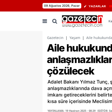
09 Ağustos 2026, Pazar
YAZARLAR
Ka
Gazetecin
|
Yaşam
|
Aile hukukunda
Aile hukukund
anlaşmazlıkla
çözülecek
Adalet Bakanı Yılmaz Tunç, 
anlaşmazlıklarında dava a
imkanı getireceklerini belirt
kısa süre içerisinde Meclisim
YAYINLAMA: 19 Haziran 2025 - 08:29
EDİTÖR: S