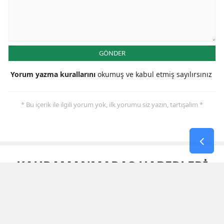
GÖNDER
Yorum yazma kurallarını
okumuş ve kabul etmiş sayılırsınız
* Bu içerik ile ilgili yorum yok, ilk yorumu siz yazın, tartışalım *
KAHRAMANMARAŞ HABERLERİ
3. Uluslararası Kahramanmaraş
Bisiklet Yarışı'nın Ilk Etabı
Tamamlandı