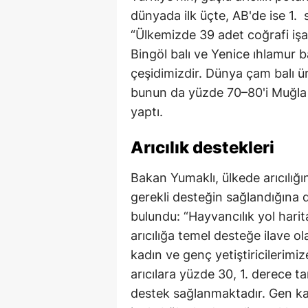
dünyada ilk üçte, AB'de ise 1. s
“Ülkemizde 39 adet coğrafi işa
Bingöl balı ve Yenice ıhlamur ba
çeşidimizdir. Dünya çam balı ü
bunun da yüzde 70–80'i Muğla i
yaptı.
Arıcılık destekleri
Bakan Yumaklı, ülkede arıcılığın 
gerekli desteğin sağlandığına 
bulundu: “Hayvancılık yol hari
arıcılığa temel desteğe ilave o
kadın ve genç yetiştiricilerim
arıcılara yüzde 30, 1. derece t
destek sağlanmaktadır. Gen kay