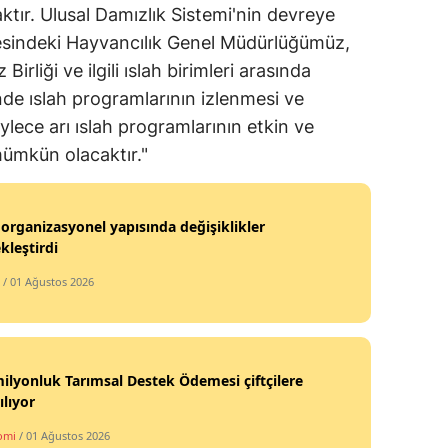
ır. Ulusal Damızlık Sistemi'nin devreye
Yozgat
esindeki Hayvancılık Genel Müdürlüğümüz,
 Birliği ve ilgili ıslah birimleri arasında
Zonguldak
de ıslah programlarının izlenmesi ve
Aksaray
lece arı ıslah programlarının etkin ve
mümkün olacaktır."
Bayburt
Karaman
organizasyonel yapısında değişiklikler
Kırıkkale
kleştirdi
Batman
/ 01 Ağustos 2026
Şırnak
Bartın
ilyonluk Tarımsal Destek Ödemesi çiftçilere
ılıyor
Ardahan
omi
/ 01 Ağustos 2026
Iğdır