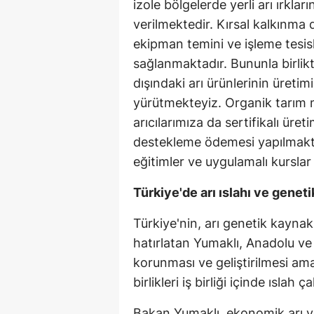
izole bölgelerde yerli arı ırklar
verilmektedir. Kırsal kalkınma d
ekipman temini ve işleme tesisl
sağlanmaktadır. Bununla birlikte
dışındaki arı ürünlerinin üretim
yürütmekteyiz. Organik tarım 
arıcılarımıza da sertifikalı üre
destekleme ödemesi yapılmaktad
eğitimler ve uygulamalı kursla
Türkiye'de arı ıslahı ve genet
Türkiye'nin, arı genetik kayna
hatırlatan Yumaklı, Anadolu ve K
korunması ve geliştirilmesi amacı
birlikleri iş birliği içinde ıslah 
Bakan Yumaklı, ekonomik arı yet