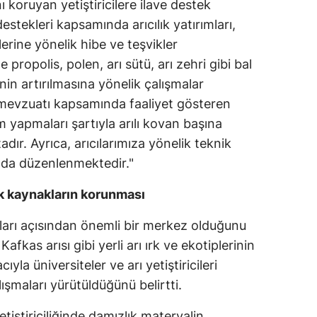
ını koruyan yetiştiricilere ilave destek
Malatya
estekleri kapsamında arıcılık yatırımları,
erine yönelik hibe ve teşvikler
Manisa
 propolis, polen, arı sütü, arı zehri gibi bal
Kahramanmaraş
inin artırılmasına yönelik çalışmalar
mevzuatı kapsamında faaliyet gösteren
Mardin
tim yapmaları şartıyla arılı kovan başına
Muğla
ır. Ayrıca, arıcılarımıza yönelik teknik
r da düzenlenmektedir."
Muş
ik kaynakların korunması
Nevşehir
kları açısından önemli bir merkez olduğunu
Niğde
afkas arısı gibi yerli arı ırk ve ekotiplerinin
Ordu
yla üniversiteler ve arı yetiştiricileri
Rize
çalışmaları yürütüldüğünü belirtti.
Sakarya
iştiriciliğinde damızlık materyalin