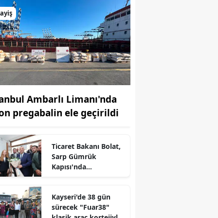
ayiş
tanbul Ambarlı Limanı'nda
ton pregabalin ele geçirildi
Ticaret Bakanı Bolat,
Sarp Gümrük
Kapısı'nda
incelemelerde
bulundu
r
Kayseri'de 38 gün
sürecek "Fuar38"
klasik araç kortejiyle