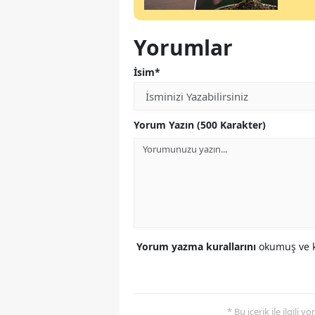
Yorumlar
İsim*
Yorum Yazın (500 Karakter)
Yorum yazma kurallarını
okumuş ve k
* Bu içerik ile ilgili 