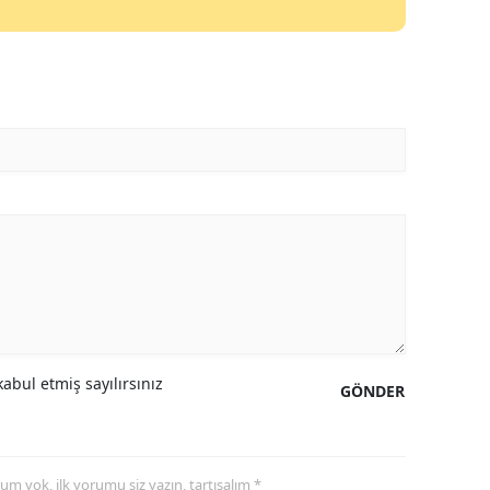
Yalova
Karabük
Kilis
Osmaniye
Düzce
abul etmiş sayılırsınız
GÖNDER
yorum yok, ilk yorumu siz yazın, tartışalım *