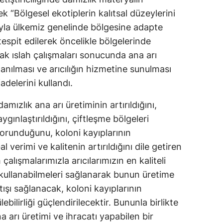
k “Bölgesel ekotiplerin kalıtsal düzeylerini
Samsun
la ülkemiz genelinde bölgesine adapte
Siirt
espit edilerek öncelikle bölgelerinde
ak ıslah çalışmaları sonucunda ana arı
Sinop
anılması ve arıcılığın hizmetine sunulması
Sivas
delerini kullandı.
Tekirdağ
amızlık ana arı üretiminin artırıldığını,
ygınlaştırıldığını, çiftleşme bölgeleri
Tokat
korunduğunu, koloni kayıplarının
Trabzon
l verimi ve kalitenin artırıldığını dile getiren
Tunceli
 çalışmalarımızla arıcılarımızın en kaliteli
p kullanabilmeleri sağlanarak bunun üretime
Şanlıurfa
tışı sağlanacak, koloni kayıplarının
Uşak
bilirliği güçlendirilecektir. Bununla birlikte
na arı üretimi ve ihracatı yapabilen bir
Van