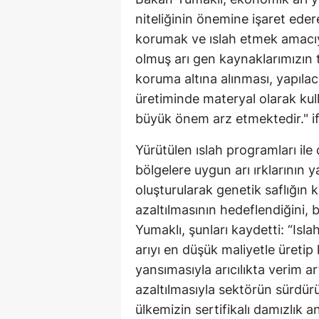
niteliğinin önemine işaret edere
korumak ve ıslah etmek amacıy
olmuş arı gen kaynaklarımızın t
koruma altına alınması, yapılac
üretiminde materyal olarak kull
büyük önem arz etmektedir." ifa
Yürütülen ıslah programları ile d
bölgelere uygun arı ırklarının ya
oluşturularak genetik saflığın 
azaltılmasının hedeflendiğini, ba
Yumaklı, şunları kaydetti: “Islah
arıyı en düşük maliyetle üreti
yansımasıyla arıcılıkta verim ar
azaltılmasıyla sektörün sürdürüle
ülkemizin sertifikalı damızlık a