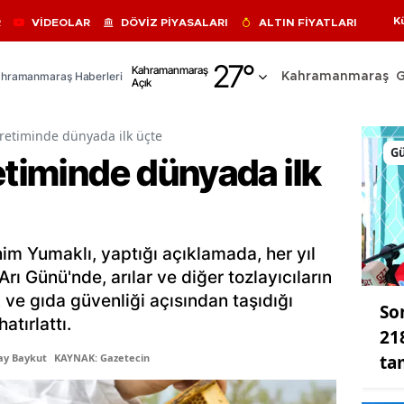
K
R
VİDEOLAR
DÖVİZ PİYASALARI
ALTIN FİYATLARI
Adana
27
°
Kahramanmaraş
hramanmaraş Haberleri
Kahramanmaraş
Açık
Adıyaman
Afyonkarahisar
üretiminde dünyada ilk üçte
G
etiminde dünyada ilk
Ağrı
Amasya
Ankara
m Yumaklı, yaptığı açıklamada, her yıl
Antalya
ı Günü'nde, arılar ve diğer tozlayıcıların
k ve gıda güvenliği açısından taşıdığı
So
Artvin
atırlattı.
21
Aydın
ta
ay Baykut
KAYNAK: Gazetecin
Balıkesir