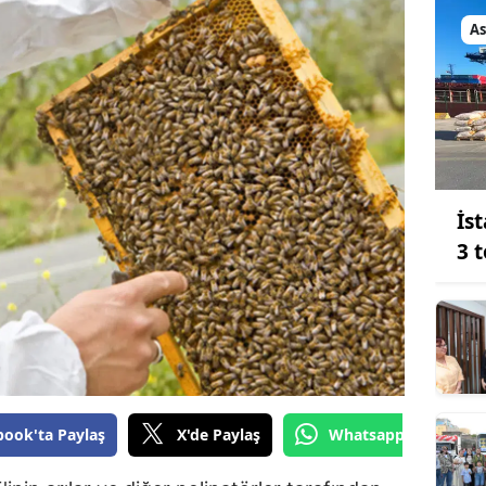
Bilecik
As
Bingöl
Bitlis
Bolu
Burdur
İs
Bursa
3 
Çanakkale
Çankırı
Çorum
Denizli
book'ta Paylaş
X'de Paylaş
Whatsapp'tan Gönde
Diyarbakır