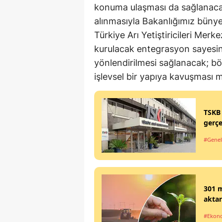
konuma ulaşması da sağlanacakt
alınmasıyla Bakanlığımız büny
Türkiye Arı Yetiştiricileri Merkez
kurulacak entegrasyon sayesin
yönlendirilmesi sağlanacak; böy
işlevsel bir yapıya kavuşması 
TSKB 
gerçe
#Genel
301 m
aktar
#Ekon