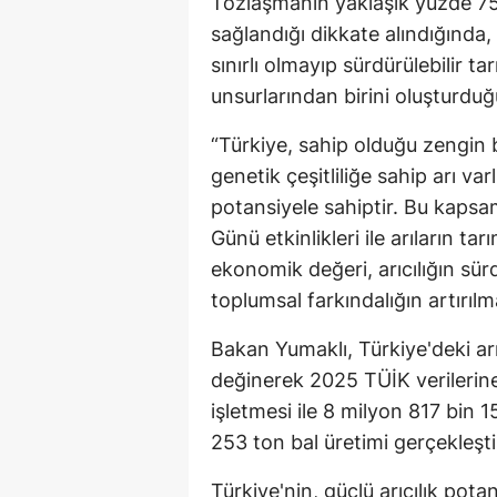
Tozlaşmanın yaklaşık yüzde 75'i
sağlandığı dikkate alındığında, a
sınırlı olmayıp sürdürülebilir t
unsurlarından birini oluşturduğu
“Türkiye, sahip olduğu zengin bi
genetik çeşitliliğe sahip arı var
potansiyele sahiptir. Bu kaps
Günü etkinlikleri ile arıların tar
ekonomik değeri, arıcılığın sürdü
toplumsal farkındalığın artırıl
Bakan Yumaklı, Türkiye'deki a
değinerek 2025 TÜİK verilerine
işletmesi ile 8 milyon 817 bin 
253 ton bal üretimi gerçekleştiri
Türkiye'nin, güçlü arıcılık pota