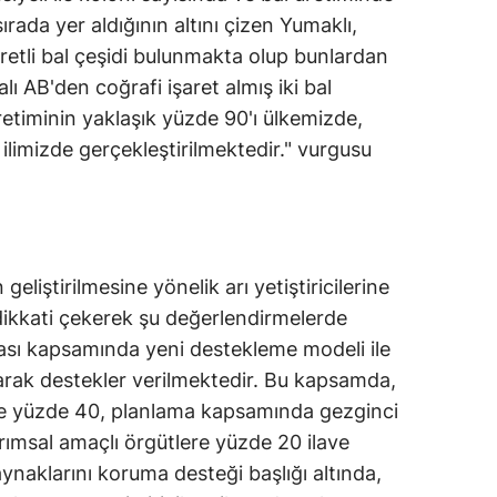
ırada yer aldığının altını çizen Yumaklı,
Mersin
retli bal çeşidi bulunmakta olup bunlardan
İstanbul
lı AB'den coğrafi işaret almış iki bal
retiminin yaklaşık yüzde 90'ı ülkemizde,
İzmir
limizde gerçekleştirilmektedir." vurgusu
Kars
Kastamonu
Kayseri
geliştirilmesine yönelik arı yetiştiricilerine
Kırklareli
dikkati çekerek şu değerlendirmelerde
tası kapsamında yeni destekleme modeli ile
Kırşehir
larak destekler verilmektedir. Bu kapsamda,
Kocaeli
ize yüzde 40, planlama kapsamında gezginci
Konya
arımsal amaçlı örgütlere yüzde 20 ilave
naklarını koruma desteği başlığı altında,
Kütahya