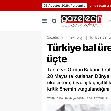
06 Ağustos 2026, Perşembe
YAZARLA
Ka
Gazetecin
|
Teknoloji
|
Türkiye bal 
Türkiye bal ür
üçte
Tarım ve Orman Bakanı İbrahi
20 Mayıs'ta kutlanan Dünya Ar
ekosistem, biyolojik çeşitlili
kritik önemin vurgulandığını h
YAYINLAMA: 20 Mayıs 2026 - 16:00
EDİTÖR: Son