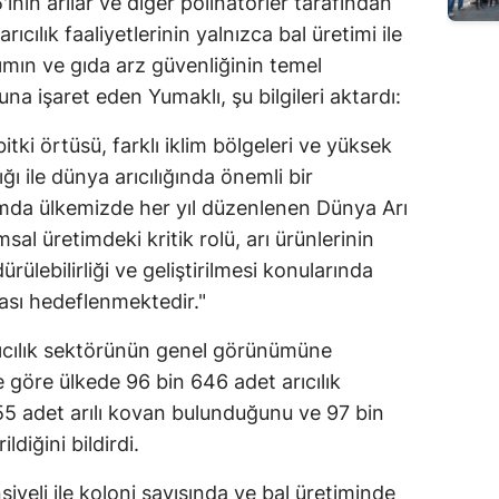
nin arılar ve diğer polinatörler tarafından
Edirne
rıcılık faaliyetlerinin yalnızca bal üretimi ile
arımın ve gıda arz güvenliğinin temel
Elazığ
na işaret eden Yumaklı, şu bilgileri aktardı:
Erzincan
tki örtüsü, farklı iklim bölgeleri ve yüksek
Erzurum
lığı ile dünya arıcılığında önemli bir
amda ülkemizde her yıl düzenlenen Dünya Arı
Eskişehir
ımsal üretimdeki kritik rolü, arı ürünlerinin
Gaziantep
rülebilirliği ve geliştirilmesi konularında
ması hedeflenmektedir."
Giresun
Gümüşhane
rıcılık sektörünün genel görünümüne
 göre ülkede 96 bin 646 adet arıcılık
Hakkari
155 adet arılı kovan bulunduğunu ve 97 bin
Hatay
ldiğini bildirdi.
Isparta
nsiyeli ile koloni sayısında ve bal üretiminde