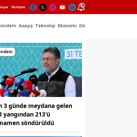
12
ünye
İletişim
Gündem
Asayiş
Teknoloji
Ekonomi
Dünya
Spor
ündem
n 3 günde meydana gelen
8 yangından 213'ü
mamen söndürüldü