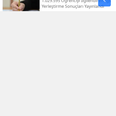
1.029.595 Öğrenciyi Ilgilendiren Lgs
Yerleştirme Sonuçları Yayınlandı
Antalya'da Erdal Ediz Isimli Bir Kişi
Inşaatta Ölü Bulundu
Bahçelievler'de 4 Katlı Bina Çöktü
Bakan Yumaklı'dan Bazı Iller Için
"şiddetli Rüzgar" Uyarısı
Antalya'da Apartmanda Çıkan
Yangında 5 Kişi Dumandan Etkilendi