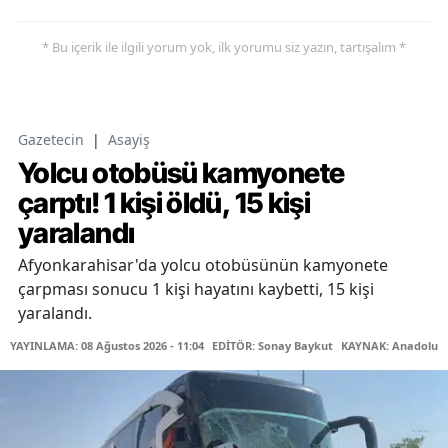
* Bu içerik ile ilgili yorum yok, ilk yorumu siz yazın, tartışalım *
Gazetecin
|
Asayiş
Yolcu otobüsü kamyonete
çarptı! 1 kişi öldü, 15 kişi
yaralandı
Afyonkarahisar'da yolcu otobüsünün kamyonete
çarpması sonucu 1 kişi hayatını kaybetti, 15 kişi
yaralandı.
YAYINLAMA: 08 Ağustos 2026 - 11:04
EDİTÖR: Sonay Baykut
KAYNAK: Anadolu A