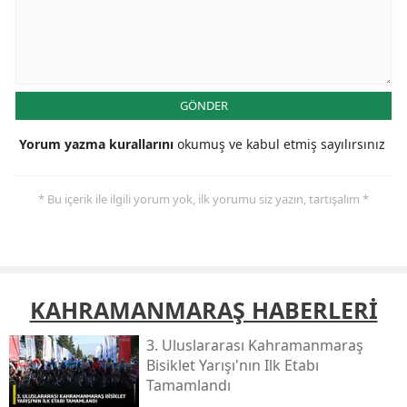
GÖNDER
Yorum yazma kurallarını
okumuş ve kabul etmiş sayılırsınız
* Bu içerik ile ilgili yorum yok, ilk yorumu siz yazın, tartışalım *
KAHRAMANMARAŞ HABERLERİ
3. Uluslararası Kahramanmaraş
Bisiklet Yarışı'nın Ilk Etabı
Tamamlandı