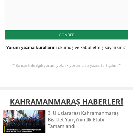
GÖNDER
Yorum yazma kurallarını
okumuş ve kabul etmiş sayılırsınız
* Bu içerik ile ilgili yorum yok, ilk yorumu siz yazın, tartışalım *
KAHRAMANMARAŞ HABERLERİ
3. Uluslararası Kahramanmaraş
Bisiklet Yarışı'nın Ilk Etabı
Tamamlandı