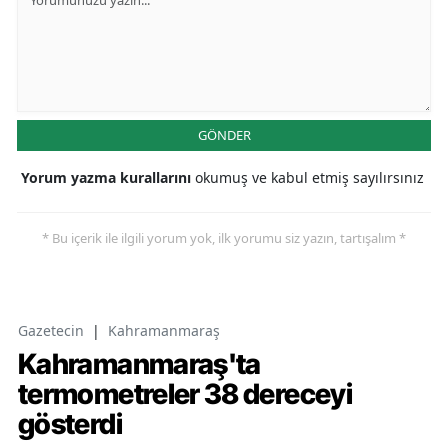
GÖNDER
Yorum yazma kurallarını
okumuş ve kabul etmiş sayılırsınız
* Bu içerik ile ilgili yorum yok, ilk yorumu siz yazın, tartışalım *
Gazetecin
|
Kahramanmaraş
Kahramanmaraş'ta
termometreler 38 dereceyi
gösterdi