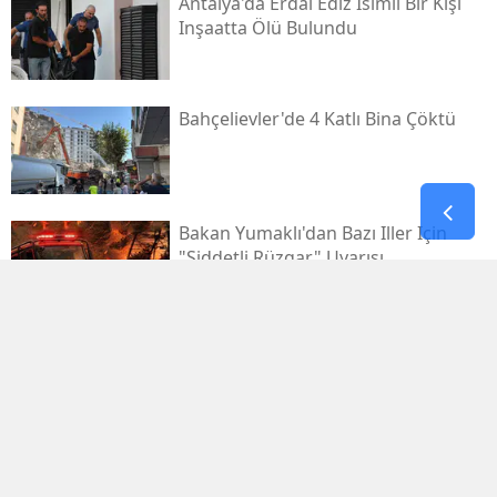
Antalya'da Erdal Ediz Isimli Bir Kişi
Inşaatta Ölü Bulundu
Bahçelievler'de 4 Katlı Bina Çöktü
Bakan Yumaklı'dan Bazı Iller Için
"şiddetli Rüzgar" Uyarısı
Antalya'da Apartmanda Çıkan
Yangında 5 Kişi Dumandan Etkilendi
Chp'de Kahramanmaraş Kararı! İl
Başkanlığı Görevine Esat Şengül