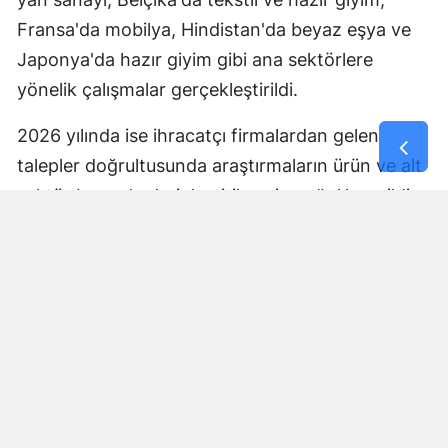
Fransa'da mobilya, Hindistan'da beyaz eşya ve
Japonya'da hazır giyim gibi ana sektörlere
yönelik çalışmalar gerçekleştirildi.
2026 yılında ise ihracatçı firmalardan gelen
talepler doğrultusunda araştırmaların ürün ve alt
sektör bazında derinleştirilmesine ağırlık verildi.
Bu kapsamda Almanya'da doğal bal, ABD'de
doğaltaş, Arnavutluk'ta inşaat iskelesi ve kalıp,
Avustralya'da halı, Avusturya'da armatür,
Hollanda'da plastik ambalaj, Brezilya'da PVC,
Güney Kore'de su ürünleri, İrlanda'da mutfak
eşyaları, İtalya'da ayakkabı ve Tanzanya'da ilaç
sektörlerine yönelik araştırmalar hazırlandı.