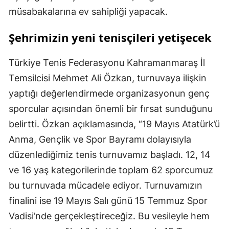
müsabakalarına ev sahipliği yapacak.
Şehrimizin yeni tenisçileri yetişecek
Türkiye Tenis Federasyonu Kahramanmaraş İl
Temsilcisi Mehmet Ali Özkan, turnuvaya ilişkin
yaptığı değerlendirmede organizasyonun genç
sporcular açısından önemli bir fırsat sunduğunu
belirtti. Özkan açıklamasında, “19 Mayıs Atatürk’ü
Anma, Gençlik ve Spor Bayramı dolayısıyla
düzenlediğimiz tenis turnuvamız başladı. 12, 14
ve 16 yaş kategorilerinde toplam 62 sporcumuz
bu turnuvada mücadele ediyor. Turnuvamızın
finalini ise 19 Mayıs Salı günü 15 Temmuz Spor
Vadisi’nde gerçekleştireceğiz. Bu vesileyle hem