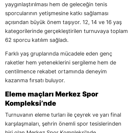
yaygınlaştırılması hem de geleceğin tenis
sporcularının yetişmesine katkı sağlaması
açısından büyük önem taşıyor. 12, 14 ve 16 yaş
kategorilerinde gerçekleştirilen turnuvaya toplam
62 sporcu katılım sağladı.
Farklı yaş gruplarında mücadele eden genç
raketler hem yeteneklerini sergileme hem de
centilmence rekabet ortamında deneyim
kazanma fırsatı buluyor.
Eleme maçları Merkez Spor
Kompleksi’nde
Turnuvanın eleme turları ile çeyrek ve yarı final
karşılaşmaları, şehrin önemli spor tesislerinden
biri olan Merkez Spor Kompleksi’nde