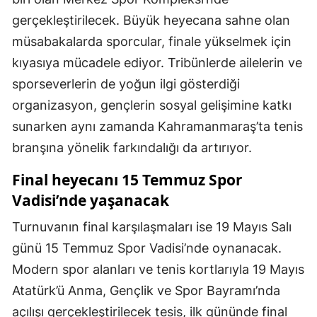
gerçekleştirilecek. Büyük heyecana sahne olan
müsabakalarda sporcular, finale yükselmek için
kıyasıya mücadele ediyor. Tribünlerde ailelerin ve
sporseverlerin de yoğun ilgi gösterdiği
organizasyon, gençlerin sosyal gelişimine katkı
sunarken aynı zamanda Kahramanmaraş’ta tenis
branşına yönelik farkındalığı da artırıyor.
Final heyecanı 15 Temmuz Spor
Vadisi’nde yaşanacak
Turnuvanın final karşılaşmaları ise 19 Mayıs Salı
günü 15 Temmuz Spor Vadisi’nde oynanacak.
Modern spor alanları ve tenis kortlarıyla 19 Mayıs
Atatürk’ü Anma, Gençlik ve Spor Bayramı’nda
açılışı gerçekleştirilecek tesis, ilk gününde final