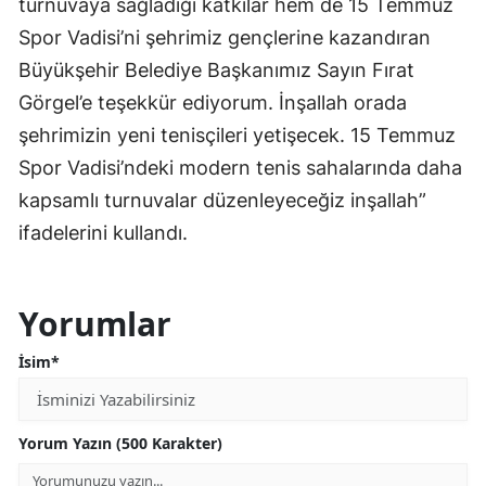
turnuvaya sağladığı katkılar hem de 15 Temmuz
Spor Vadisi’ni şehrimiz gençlerine kazandıran
Büyükşehir Belediye Başkanımız Sayın Fırat
Görgel’e teşekkür ediyorum. İnşallah orada
şehrimizin yeni tenisçileri yetişecek. 15 Temmuz
Spor Vadisi’ndeki modern tenis sahalarında daha
kapsamlı turnuvalar düzenleyeceğiz inşallah”
ifadelerini kullandı.
Yorumlar
İsim*
Yorum Yazın (500 Karakter)