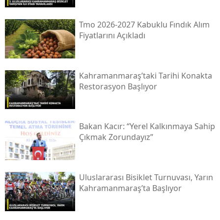
Tmo 2026-2027 Kabuklu Fındık Alım
Fiyatlarını Açıkladı
Kahramanmaraş’taki Tarihi Konakta
Restorasyon Başlıyor
Bakan Kacır: “yerel Kalkınmaya Sahip
Çıkmak Zorundayız”
Uluslararası Bisiklet Turnuvası, Yarın
Kahramanmaraş’ta Başlıyor