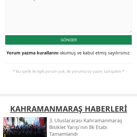
GÖNDER
Yorum yazma kurallarını
okumuş ve kabul etmiş sayılırsınız
* Bu içerik ile ilgili yorum yok, ilk yorumu siz yazın, tartışalım *
KAHRAMANMARAŞ HABERLERİ
3. Uluslararası Kahramanmaraş
Bisiklet Yarışı'nın Ilk Etabı
Tamamlandı