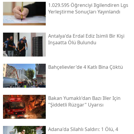
1.029.595 Öğrenciyi Ilgilendiren Lgs
Yerleştirme Sonuçları Yayınlandı
Antalya'da Erdal Ediz Isimli Bir Kişi
Inşaatta Ölü Bulundu
Bahçelievler'de 4 Katlı Bina Çöktü
Bakan Yumaklı'dan Bazı Iller Için
"şiddetli Rüzgar" Uyarısı
Adana'da Silahlı Saldırı: 1 Ölü, 4