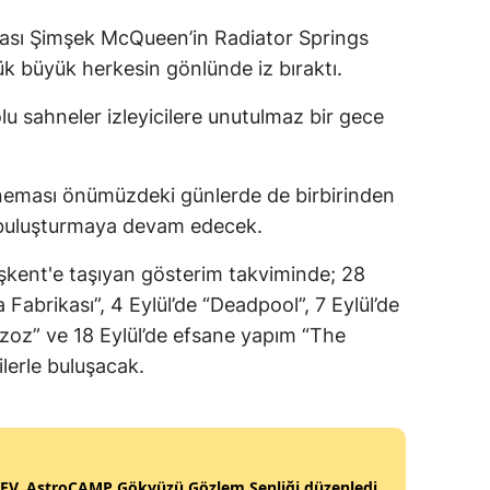
Malatya
abası Şimşek McQueen’in Radiator Springs
k büyük herkesin gönlünde iz bıraktı.
Manisa
lu sahneler izleyicilere unutulmaz bir gece
Kahramanmaraş
Mardin
eması önümüzdeki günlerde de birbirinden
Muğla
le buluşturmaya devam edecek.
Muş
aşkent'e taşıyan gösterim takviminde; 28
Nevşehir
 Fabrikası”, 4 Eylül’de “Deadpool”, 7 Eylül’de
Gazoz” ve 18 Eylül’de efsane yapım “The
Niğde
lerle buluşacak.
Ordu
Rize
Sakarya
EV, AstroCAMP Gökyüzü Gözlem Şenliği düzenledi