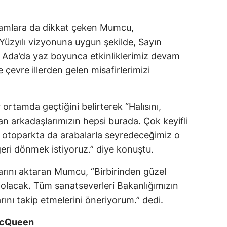
Mersin
ramlara da dikkat çeken Mumcu,
İstanbul
üzyılı vizyonuna uygun şekilde, Sayın
İzmir
O Ada’da yaz boyunca etkinliklerimiz devam
e çevre illerden gelen misafirlerimizi
Kars
.
Kastamonu
 ortamda geçtiğini belirterek “Halısını,
Kayseri
 alan arkadaşlarımızın hepsi burada. Çok keyifli
otoparkta da arabalarla seyredeceğimiz o
Kırklareli
geri dönmek istiyoruz.” diye konuştu.
Kırşehir
larını aktaran Mumcu, “Birbirinden güzel
Kocaeli
iz olacak. Tüm sanatseverleri Bakanlığımızın
ını takip etmelerini öneriyorum.” dedi.
Konya
Kütahya
 McQueen