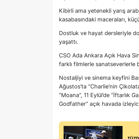
Kibirli ama yetenekli yarış ar
kasabasındaki maceraları, küçü
Dostluk ve hayat dersleriyle do
yaşattı.
CSO Ada Ankara Açık Hava Sin
farklı filmlerle sanatseverler
Nostaljiyi ve sinema keyfini B
Ağustos’ta “Charlie’nin Çikolata
“Moana”, 11 Eylül’de “İftarlık 
Godfather” açık havada izleyici
TÜZD