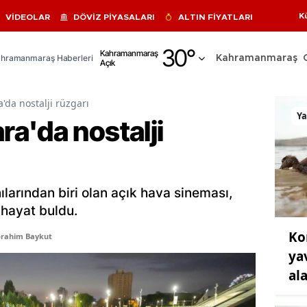
K
VİDEOLAR
DÖVİZ PİYASALARI
ALTIN FİYATLARI
Adana
30
°
Kahramanmaraş
hramanmaraş Haberleri
Kahramanmaraş
Açık
Adıyaman
Afyonkarahisar
da nostalji rüzgarı
Y
a'da nostalji
Ağrı
Amasya
Ankara
ılarından biri olan açık hava sineması,
Antalya
hayat buldu.
Ko
Artvin
brahim Baykut
ya
Aydın
al
Balıkesir