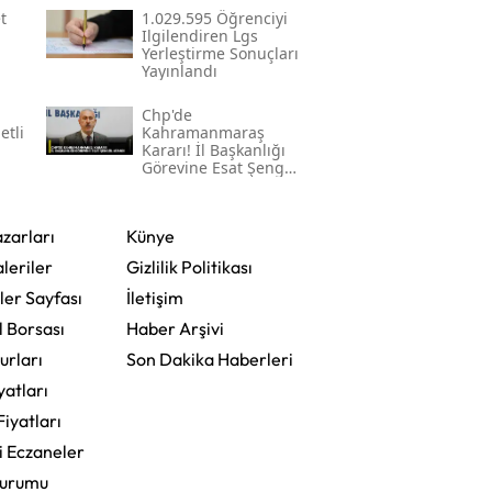
t
1.029.595 Öğrenciyi
Ilgilendiren Lgs
Yerleştirme Sonuçları
Yayınlandı
Chp'de
etli
Kahramanmaraş
Kararı! İl Başkanlığı
Görevine Esat Şengül
Atandı
zarları
Künye
leriler
Gizlilik Politikası
ler Sayfası
İletişim
l Borsası
Haber Arşivi
urları
Son Dakika Haberleri
yatları
Fiyatları
i Eczaneler
Durumu