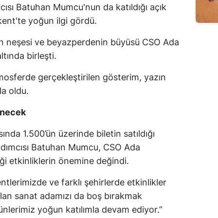
cısı Batuhan Mumcu'nun da katıldığı açık
Edirne
ent'te yoğun ilgi gördü.
Elazığ
erin neşesi ve beyazperdenin büyüsü CSO Ada
Erzincan
tında birleşti.
Erzurum
tmosferde gerçekleştirilen gösterim, yazın
la oldu.
Eskişehir
Gaziantep
önecek
Giresun
ında 1.500’ün üzerinde biletin satıldığı
rdımcısı Batuhan Mumcu, CSO Ada
Gümüşhane
i etkinliklerin önemine değindi.
Hakkari
tlerimizde ve farklı şehirlerde etkinlikler
Hatay
olan sanat adamızı da boş bırakmak
nlerimiz yoğun katılımla devam ediyor.”
Isparta