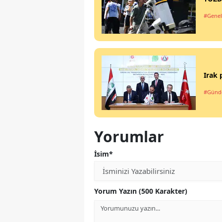
#Genel
Irak 
#Gün
Yorumlar
İsim*
Yorum Yazın (500 Karakter)