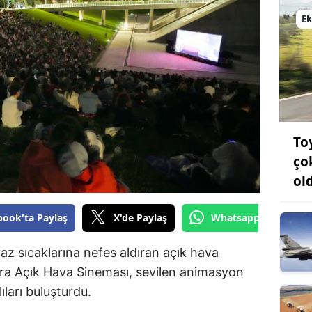
Bilecik
E
Bingöl
Bitlis
Bolu
Burdur
To
Bursa
ço
ol
Çanakkale
Çankırı
book'ta Paylaş
X'de Paylaş
Whatsapp'tan Gönde
Çorum
az sıcaklarına nefes aldıran açık hava
ra Açık Hava Sineması, sevilen animasyon
Denizli
ıları buluşturdu.
Diyarbakır