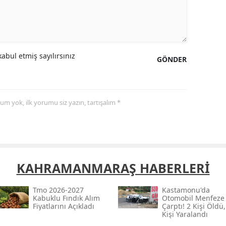
Yozgat
Zonguldak
abul etmiş sayılırsınız
GÖNDER
Aksaray
Bayburt
Karaman
yorum yok, ilk yorumu siz yazın, tartışalım *
Kırıkkale
Batman
Şırnak
KAHRAMANMARAŞ HABERLERİ
Bartın
Tmo 2026-2027
Kastamonu'da
Kabuklu Fındık Alım
Otomobil Menfeze
Ardahan
Fiyatlarını Açıkladı
Çarptı! 2 Kişi Öldü,
Kişi Yaralandı
Iğdır