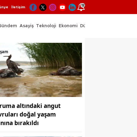
12
ünye
İletişim
Gündem
Asayiş
Teknoloji
Ekonomi
Dünya
Spor
aşam
ruma altındaki angut
vruları doğal yaşam
anına bırakıldı