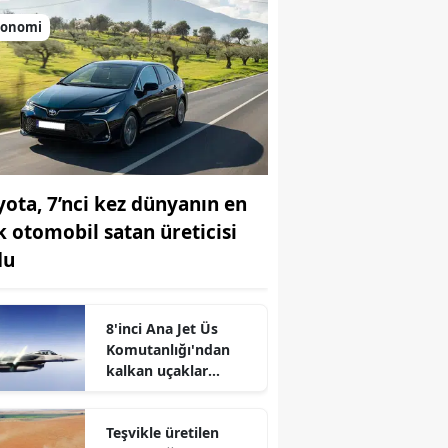
konomi
yota, 7’nci kez dünyanın en
k otomobil satan üreticisi
du
r
8'inci Ana Jet Üs
Komutanlığı'ndan
kalkan uçaklar
Karadeniz
semalarında
Teşvikle üretilen