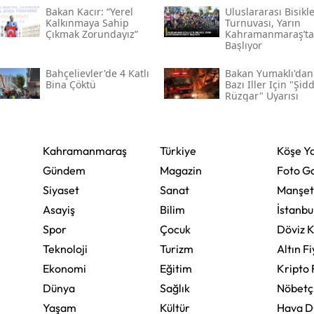
Bakan Kacır: “yerel
Uluslararası Bisikle
Kalkınmaya Sahip
Turnuvası, Yarın
Yalova
Çıkmak Zorundayız”
Kahramanmaraş’ta
Başlıyor
Karabük
Bahçelievler'de 4 Katlı
Bakan Yumaklı'dan
Bina Çöktü
Bazı Iller Için "şidd
Kilis
Rüzgar" Uyarısı
Osmaniye
Düzce
Kahramanmaraş
Türkiye
Köşe Ya
Gündem
Magazin
Foto Ga
Siyaset
Sanat
Manşet
Asayiş
Bilim
İstanbu
Spor
Çocuk
Döviz K
Teknoloji
Turizm
Altın Fi
Ekonomi
Eğitim
Kripto 
Dünya
Sağlık
Nöbetç
Yaşam
Kültür
Hava 