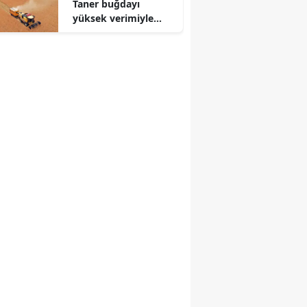
Taner buğdayı
yüksek verimiyle
üreticiyi güldürecek