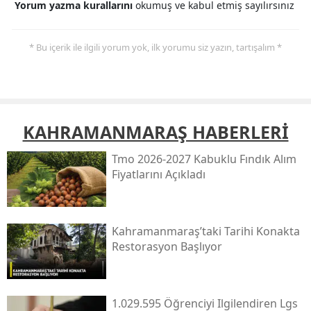
Yorum yazma kurallarını
okumuş ve kabul etmiş sayılırsınız
* Bu içerik ile ilgili yorum yok, ilk yorumu siz yazın, tartışalım *
KAHRAMANMARAŞ HABERLERİ
Tmo 2026-2027 Kabuklu Fındık Alım
Fiyatlarını Açıkladı
Kahramanmaraş’taki Tarihi Konakta
Restorasyon Başlıyor
1.029.595 Öğrenciyi Ilgilendiren Lgs