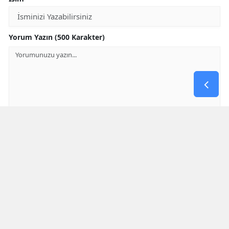
Yorum Yazın (500 Karakter)
GÖNDER
Yorum yazma kurallarını
okumuş ve kabul etmiş sayılırsınız
* Bu içerik ile ilgili yorum yok, ilk yorumu siz yazın, tartışalım *