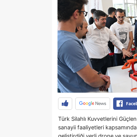
Face
Türk Silahlı Kuvvetlerini Güçle
sanayii faaliyetleri kapsamınd
geliştirdiği yerli drone ve sa