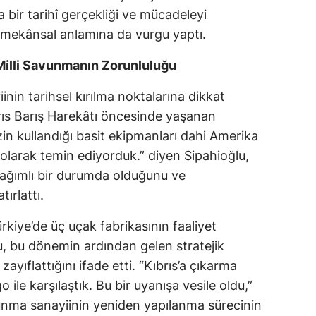
na bir tarihî gerçekliği ve mücadeleyi
Malatya
 mekânsal anlamına da vurgu yaptı.
Manisa
Milli Savunmanın Zorunluluğu
Kahramanmaraş
in tarihsel kırılma noktalarına dikkat
Mardin
brıs Barış Harekâtı öncesinde yaşanan
mizin kullandığı basit ekipmanları dahi Amerika
Muğla
 olarak temin ediyorduk.” diyen Sipahioğlu,
Muş
ağımlı bir durumda olduğunu ve
ırlattı.
Nevşehir
Niğde
ürkiye’de üç uçak fabrikasının faaliyet
lu, bu dönemin ardından gelen stratejik
Ordu
yıflattığını ifade etti. “Kıbrıs’a çıkarma
Rize
e karşılaştık. Bu bir uyanışa vesile oldu,”
vunma sanayiinin yeniden yapılanma sürecinin
Sakarya