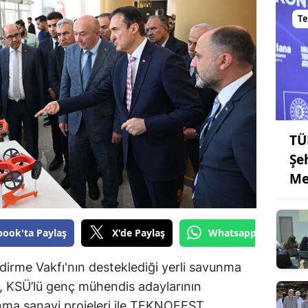
Bilecik
Te
Bingöl
Bitlis
Bolu
Burdur
TÜ
Bursa
Şe
Me
Çanakkale
Çankırı
book'ta Paylaş
X'de Paylaş
Whatsapp'tan Gönde
Çorum
ndirme Vakfı'nın desteklediği yerli savunma
Denizli
a, KSÜ’lü genç mühendis adaylarının
Diyarbakır
vunma sanayi projeleri ile TEKNOFEST