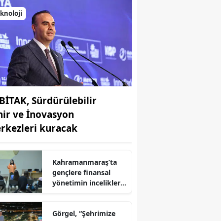
knoloji
BİTAK, Sürdürülebilir
hir ve İnovasyon
rkezleri kuracak
Kahramanmaraş’ta
r
gençlere finansal
yönetimin incelikleri
anlatıldı
Görgel, “Şehrimize