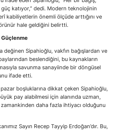
 ifade eden Sipahioğlu, “Her bir bağış,
üç katıyor,” dedi. Modern teknolojinin
Yalova
erî kabiliyetlerin önemli ölçüde arttığını ve
Karabük
ünür hale geldiğini belirtti.
Kilis
l Güçlenme
Osmaniye
a değinen Sipahioğlu, vakfın bağışlardan ve
 paylarından beslendiğini, bu kaynakların
Düzce
rılmasıyla savunma sanayiinde bir döngüsel
u ifade etti.
ğı pazar boşluklarına dikkat çeken Sipahioğlu,
üyük pay alabilmesi için alanında uzman,
 zamankinden daha fazla ihtiyacı olduğunu
anımız Sayın Recep Tayyip Erdoğan’dır. Bu,