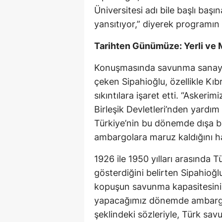
Üniversitesi adı bile başlı başı
yansıtıyor,” diyerek programın
Tarihten Günümüze: Yerli ve 
Konuşmasında savunma sanayiin
çeken Sipahioğlu, özellikle Kı
sıkıntılara işaret etti. “Askeri
Birleşik Devletleri’nden yardım
Türkiye’nin bu dönemde dışa b
ambargolara maruz kaldığını hat
1926 ile 1950 yılları arasında T
gösterdiğini belirten Sipahioğ
kopuşun savunma kapasitesini za
yapacağımız dönemde ambargo il
şeklindeki sözleriyle, Türk sa