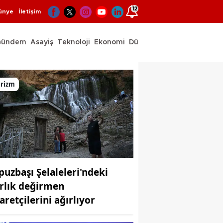
12
ünye
İletişim
Gündem
Asayiş
Teknoloji
Ekonomi
Dünya
Spor
urizm
puzbaşı Şelaleleri'ndeki
ırlık değirmen
aretçilerini ağırlıyor