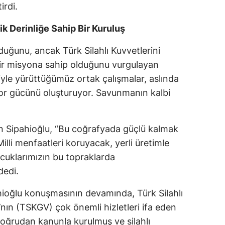
irdi.
Samsun
ik Derinliğe Sahip Bir Kuruluş
Siirt
duğunu, ancak Türk Silahlı Kuvvetlerini
Sinop
ir misyona sahip olduğunu vurgulayan
iyle yürüttüğümüz ortak çalışmalar, aslında
Sivas
r gücünü oluşturuyor. Savunmanın kalbi
Tekirdağ
Tokat
 Sipahioğlu, “Bu coğrafyada güçlü kalmak
Trabzon
 Milli menfaatleri koruyacak, yerli üretimle
çocuklarımızın bu topraklarda
Tunceli
dedi.
Şanlıurfa
ioğlu konuşmasının devamında, Türk Silahlı
Uşak
’nın (TSKGV) çok önemli hizletleri ifa eden
doğrudan kanunla kurulmuş ve silahlı
Van