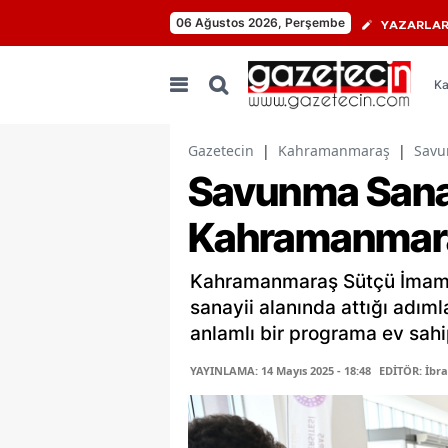
06 Ağustos 2026, Perşembe
YAZARLA
Ka
Gazetecin
|
Kahramanmaraş
|
Savu
Savunma Sanay
Kahramanmara
Kahramanmaraş Sütçü İmam Ü
sanayii alanında attığı adıml
anlamlı bir programa ev sahip
YAYINLAMA: 14 Mayıs 2025 - 18:48
EDİTÖR: İbr