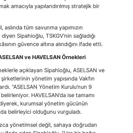
ak amacıyla yapılandırılmış stratejik bir
Yozgat
Zonguldak
l, aslında tüm savunma yapımızın
Aksaray
 diyen Sipahioğlu, TSKGV’nin sağladığı
âsının güvence altına alındığını ifade etti.
Bayburt
: ASELSAN ve HAVELSAN Örnekleri
Karaman
neklerle açıklayan Sipahioğlu, ASELSAN ve
Kırıkkale
şirketlerinin yönetim yapısında Vakfın
Batman
aktardı. “ASELSAN Yönetim Kurulu’nun 9
n belirleniyor. HAVELSAN’da ise tamamı
Şırnak
 diyerek, kurumsal yönetim gücünün
Bartın
da belirleyici olduğunu vurguladı.
Ardahan
nızca yönetimsel değil, sahaya doğrudan
Iğdır