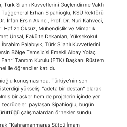
 Türk Silahlı Kuvvetlerini Güçlendirme Vakfı
Mersin
i Tuğgeneral Erhan Sipahioğlu, KSÜ Rektörü
İstanbul
Dr. İrfan Ersin Akıncı, Prof. Dr. Nuri Kahveci,
r. Hafize Öksüz, Mühendislik ve Mimarlık
İzmir
met Ünsal, Fakülte Dekanları, Yüksekokul
Kars
İbrahim Palabıyık, Türk Silahlı Kuvvetlerini
sin Bölge Temsilcisi Emekli Albay Yolaç
Kastamonu
ahri Tanıtım Kurulu (FTK) Başkanı Rüstem
Kayseri
l ile öğrenciler katıldı.
Kırklareli
ioğlu konuşmasında, Türkiye'nin son
terdiği yükselişi “adeta bir destan” olarak
Kırşehir
mış bir asker hem de projelerin içinde yer
Kocaeli
i tecrübeleri paylaşan Sipahioğlu, bugün
yürüttüğü çalışmalardan örnekler sundu.
Konya
Kütahya
narak “Kahramanmaraş Sütçü İmam