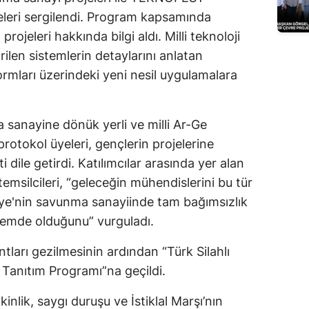
eleri sergilendi. Program kapsamında
Edirne
rojeleri hakkında bilgi aldı. Milli teknoloji
Elazığ
rilen sistemlerin detaylarını anlatan
Erzincan
formları üzerindeki yeni nesil uygulamalara
Erzurum
a sanayine dönük yerli ve milli Ar-Ge
Eskişehir
protokol üyeleri, gençlerin projelerine
Gaziantep
 dile getirdi. Katılımcılar arasında yer alan
 temsilcileri, “geleceğin mühendislerini bu tür
Giresun
iye'nin savunma sanayiinde tam bağımsızlık
Gümüşhane
nemde olduğunu” vurguladı.
Hakkari
ntları gezilmesinin ardından “Türk Silahlı
 Tanıtım Programı”na geçildi.
Hatay
Isparta
kinlik, saygı duruşu ve İstiklal Marşı’nın