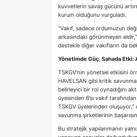
kuvvetlerin savaş gücünü artırm
kurum olduğunu vurguladı.
“Vakıf, sadece ordumuzun deği
arkasındaki görünmeyen eldir,”
destekle diğer vakıfların da bek
Yönetimde Güç, Sahada Etki
TSKGV’nin yönetsel etkisini ör
HAVELSAN gibi kritik savunma 
belirleyici bir rol oynadığını 
üyesinden 6’sı vakıf tarafında
TSKGV üyelerinden oluşuyor,”
savunma şirketlerinin başarısın
Bu stratejik yapılanmanın yal