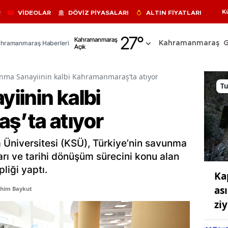
K
R
VİDEOLAR
DÖVİZ PİYASALARI
ALTIN FİYATLARI
Adana
27
°
Kahramanmaraş
hramanmaraş Haberleri
Kahramanmaraş
Açık
Adıyaman
Afyonkarahisar
nma Sanayiinin kalbi Kahramanmaraş’ta atıyor
T
iinin kalbi
Ağrı
ş’ta atıyor
Amasya
Ankara
niversitesi (KSÜ), Türkiye’nin savunma
Antalya
arı ve tarihi dönüşüm sürecini konu alan
liği yaptı.
Ka
Artvin
as
ahim Baykut
Aydın
ziy
Balıkesir