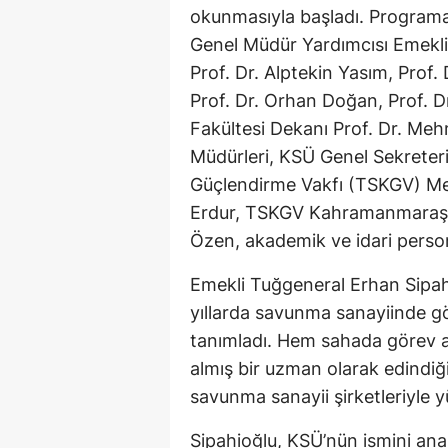
okunmasıyla başladı. Programa,
Genel Müdür Yardımcısı Emekl
Prof. Dr. Alptekin Yasım, Prof. 
Prof. Dr. Orhan Doğan, Prof. D
Fakültesi Dekanı Prof. Dr. Meh
Müdürleri, KSÜ Genel Sekreteri 
Güçlendirme Vakfı (TSKGV) Mer
Erdur, TSKGV Kahramanmaraş F
Özen, akademik ve idari persone
Emekli Tuğgeneral Erhan Sipah
yıllarda savunma sanayiinde gös
tanımladı. Hem sahada görev al
almış bir uzman olarak edindiğ
savunma sanayii şirketleriyle 
Sipahioğlu, KSÜ’nün ismini a