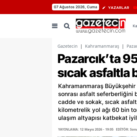
07 Ağustos 2026, Cuma
YAZARLAR
Ka
Gazetecin
|
Kahramanmaraş
|
Pazar
Pazarcık’ta 9
sıcak asfaltla
Kahramanmaraş Büyükşehir B
sonrası asfalt seferberliğin
cadde ve sokak, sıcak asfal
kilometrelik yol ağı 60 bin t
ulaşım altyapısı katbekat iyil
YAYINLAMA: 12 Mayıs 2026 - 19:05
EDİTÖR: Son