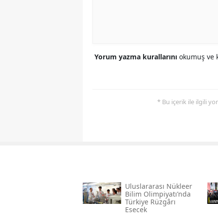
Yorum yazma kurallarını
okumuş ve k
* Bu içerik ile ilgili 
Uluslararası Nükleer
Bilim Olimpiyatı’nda
Türkiye Rüzgârı
Esecek