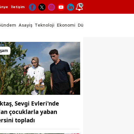
12
ünye
İletişim
Gündem
Asayiş
Teknoloji
Ekonomi
Dünya
Spor
aşam
ktaş, Sevgi Evleri'nde
lan çocuklarla yaban
rsini topladı