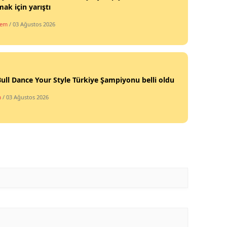
mak için yarıştı
Samsun
dem
/ 03 Ağustos 2026
Siirt
Sinop
Sivas
ull Dance Your Style Türkiye Şampiyonu belli oldu
m
/ 03 Ağustos 2026
Tekirdağ
Tokat
Trabzon
Tunceli
Şanlıurfa
Uşak
Van