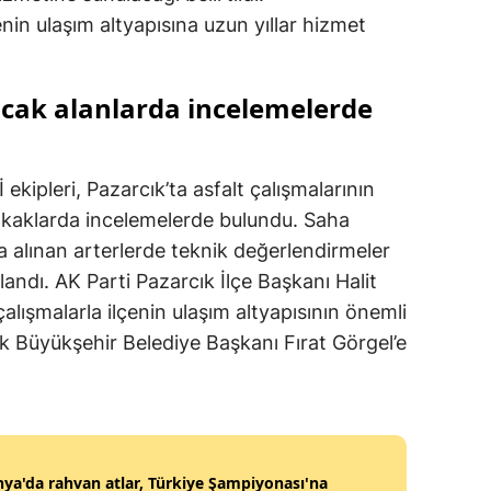
enin ulaşım altyapısına uzun yıllar hizmet
Malatya
Manisa
acak alanlarda incelemelerde
Kahramanmaraş
Mardin
ekipleri, Pazarcık’ta asfalt çalışmalarının
Muğla
sokaklarda incelemelerde bulundu. Saha
 alınan arterlerde teknik değerlendirmeler
Muş
andı. AK Parti Pazarcık İlçe Başkanı Halit
Nevşehir
alışmalarla ilçenin ulaşım altyapısının önemli
ek Büyükşehir Belediye Başkanı Fırat Görgel’e
Niğde
Ordu
Rize
ya'da rahvan atlar, Türkiye Şampiyonası'na
Sakarya