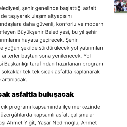
Edirne
iyesi, şehir genelinde başlattığı asfalt
 de taşıyarak ulaşım altyapısını
Elazığ
andaşlara daha güvenli, konforlu ve modern
Erzincan
fleyen Büyükşehir Belediyesi, bu yıl şehir
ırımlarını hayata geçirecek. Şehir
Erzurum
de yoğun şekilde sürdürülecek yol yatırımları
Eskişehir
 arterler baştan sona yenilenecek. Yol
i Başkanlığı tarafından hazırlanan program
Gaziantep
sokaklar tek tek sıcak asfaltla kaplanarak
Giresun
artırılacak.
Gümüşhane
cak asfaltla buluşacak
Hakkari
rcık programı kapsamında ilçe merkezinde
Hatay
güzergâhlarda kapsamlı asfalt çalışmaları
başı Ahmet Yiğit, Yaşar Nedimoğlu, Ahmet
Isparta