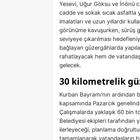
Yesevi, Uğur Göksu ve İnönü c
cadde ve sokak sıcak asfaltla y
imalatları ve uzun yıllardır ku
görünüme kavuşurken, sürüş gü
seviyeye çıkarılması hedefleniyo
bağlayan güzergâhlarda yapıla
rahatlayacak hem de vatandaşl
gelecek.
30 kilometrelik gü
Kurban Bayramı’nın ardından ba
kapsamında Pazarcık genelinde
Çalışmalarda yaklaşık 60 bin to
Belediyesi ekipleri tarafından 
ilerleyeceği, planlama doğrult
tamamlanarak vatandaşların hiz