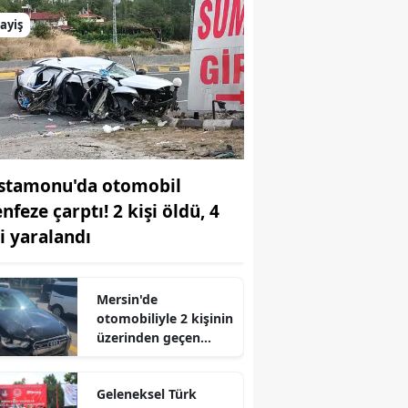
ayiş
stamonu'da otomobil
nfeze çarptı! 2 kişi öldü, 4
şi yaralandı
Mersin'de
otomobiliyle 2 kişinin
üzerinden geçen
sürücü tutuklandı
r
Geleneksel Türk