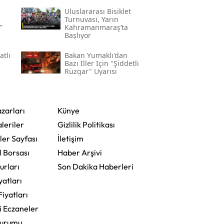
Uluslararası Bisiklet
Turnuvası, Yarın
”
Kahramanmaraş’ta
Başlıyor
atlı
Bakan Yumaklı'dan
Bazı Iller Için "şiddetli
Rüzgar" Uyarısı
zarları
Künye
leriler
Gizlilik Politikası
ler Sayfası
İletişim
l Borsası
Haber Arşivi
urları
Son Dakika Haberleri
yatları
Fiyatları
i Eczaneler
Durumu