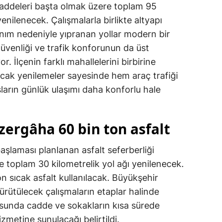
addeleri başta olmak üzere toplam 95
Mersin
enilenecek. Çalışmalarla birlikte altyapı
llanım nedeniyle yıpranan yollar modern bir
İstanbul
venliği ve trafik konforunun da üst
İzmir
r. İlçenin farklı mahallelerini birbirine
Kars
cak yenilemeler sayesinde hem araç trafiği
arın günlük ulaşımı daha konforlu hale
Kastamonu
Kayseri
zergâha 60 bin ton asfalt
Kırklareli
şlaması planlanan asfalt seferberliği
Kırşehir
 toplam 30 kilometrelik yol ağı yenilenecek.
Kocaeli
n sıcak asfalt kullanılacak. Büyükşehir
yürütülecek çalışmaların etaplar halinde
Konya
usunda cadde ve sokakların kısa sürede
Kütahya
metine sunulacağı belirtildi.