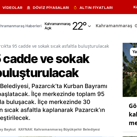
K
VİDEOLAR
DÖVİZ PİYASALARI
ALTIN FİYATLARI
Adana
22
°
Kahramanmaraş
hramanmaraş Haberleri
Kahramanmaraş
Açık
Adıyaman
Afyonkarahisar
cık’ta 95 cadde ve sokak sıcak asfaltla buluşturulacak
Y
5 cadde ve sokak
Ağrı
 buluşturulacak
Amasya
Ankara
elediyesi, Pazarcık’ta Kurban Bayramı
Antalya
i başlatacak. İlçe merkezinde toplam 95
tla buluşacak. İlçe merkezinde 30
Gö
Artvin
on sıcak asfaltla kaplanarak Pazarcık’ın
ka
eştirilecek.
Aydın
me
ay Baykut
KAYNAK: Kahramanmaraş Büyükşehir Belediyesi
Balıkesir