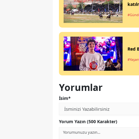
katıl
#Gün
Red B
#Yaşa
Yorumlar
İsim*
Yorum Yazın (500 Karakter)