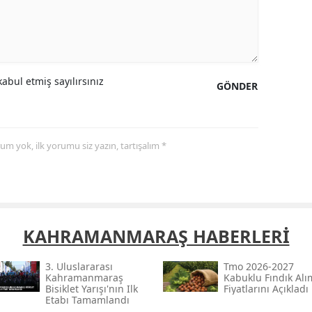
Yozgat
Zonguldak
abul etmiş sayılırsınız
Aksaray
GÖNDER
Bayburt
Karaman
yorum yok, ilk yorumu siz yazın, tartışalım *
Kırıkkale
Batman
Şırnak
KAHRAMANMARAŞ HABERLERİ
Bartın
3. Uluslararası
Tmo 2026-2027
Kahramanmaraş
Kabuklu Fındık Alı
Ardahan
Bisiklet Yarışı'nın Ilk
Fiyatlarını Açıkladı
Etabı Tamamlandı
Iğdır