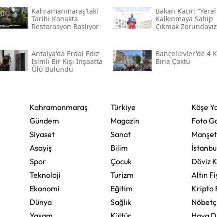
Kahramanmaraş’taki
Bakan Kacır: “yerel
Tarihi Konakta
Kalkınmaya Sahip
Yalova
Restorasyon Başlıyor
Çıkmak Zorundayız
Karabük
Antalya'da Erdal Ediz
Bahçelievler'de 4 K
Kilis
Isimli Bir Kişi Inşaatta
Bina Çöktü
Ölü Bulundu
Osmaniye
Düzce
Kahramanmaraş
Türkiye
Köşe Ya
Gündem
Magazin
Foto Ga
Siyaset
Sanat
Manşet
Asayiş
Bilim
İstanbu
Spor
Çocuk
Döviz K
Teknoloji
Turizm
Altın Fi
Ekonomi
Eğitim
Kripto 
Dünya
Sağlık
Nöbetç
Yaşam
Kültür
Hava 