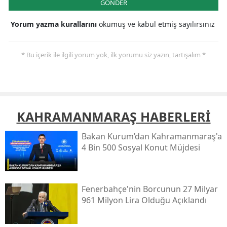
GÖNDER
Yorum yazma kurallarını
okumuş ve kabul etmiş sayılırsınız
* Bu içerik ile ilgili yorum yok, ilk yorumu siz yazın, tartışalım *
KAHRAMANMARAŞ HABERLERİ
Bakan Kurum’dan Kahramanmaraş'a
4 Bin 500 Sosyal Konut Müjdesi
Fenerbahçe'nin Borcunun 27 Milyar
961 Milyon Lira Olduğu Açıklandı