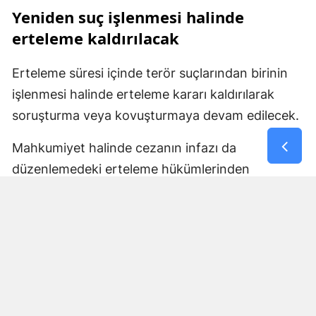
Yeniden suç işlenmesi halinde
erteleme kaldırılacak
Erteleme süresi içinde terör suçlarından birinin
işlenmesi halinde erteleme kararı kaldırılarak
soruşturma veya kovuşturmaya devam edilecek.
Mahkumiyet halinde cezanın infazı da
düzenlemedeki erteleme hükümlerinden
yararlanamayacak ve mahkumiyetin bütün
sonuçları doğacak. Belirlenen sürenin yeni bir
suç işlenmeden tamamlanması halinde ise
kovuşturma yapılmasına yer olmadığı veya
düşme kararı verilecek.
Cumhuriyet savcılarının erteleme kararlarına