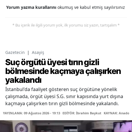
Yorum yazma kurallarını
okumuş ve kabul etmiş sayılırsınız
* Bu içerik ile ilgili yorum yok, ilk yorumu siz yazın, tartışalım *
Gazetecin
|
Asayiş
Suç örgütü üyesi tırın gizli
bölmesinde kaçmaya çalışırken
yakalandı
İstanbul'da faaliyet gösteren suç örgütüne yönelik
çalışmada, örgüt üyesi S.G. sınır kapısında yurt dışına
kaçmaya çalışırken tırın gizli bölmesinde yakalandı.
YAYINLAMA: 09 Ağustos 2026 - 19:13
EDİTÖR: İbrahim Baykut
KAYNAK: Anadolu