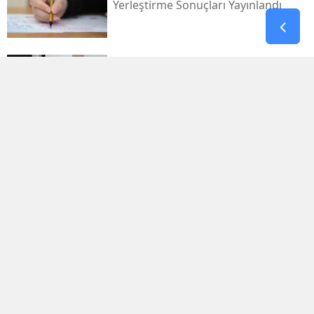
Yerleştirme Sonuçları Yayınlandı
Antalya'da Erdal Ediz Isimli Bir Kişi
Inşaatta Ölü Bulundu
Bahçelievler'de 4 Katlı Bina Çöktü
Terörsüz Türkiye Sürecinde Kritik
Teklif Adalet Komisyonunda Kabul
Edildi
Kahramanmaraş Ve Gaziantep’te
Sıcak Hava Etkili Oluyor