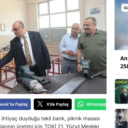
Bilecik
G
Bingöl
Bitlis
Bolu
Burdur
An
Bursa
25
Çanakkale
Çankırı
Çorum
book'ta Paylaş
X'de Paylaş
Whatsapp'tan Gönde
Denizli
n ihtiyaç duyduğu tekli bank, piknik masası
Diyarbakır
larının üretimi için TOKİ 21. Yüzyıl Mesleki