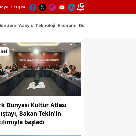
12
ünye
İletişim
Gündem
Asayiş
Teknoloji
Ekonomi
Dünya
Spor
enel
rk Dünyası Kültür Atlası
lıştayı, Bakan Tekin'in
tılımıyla başladı