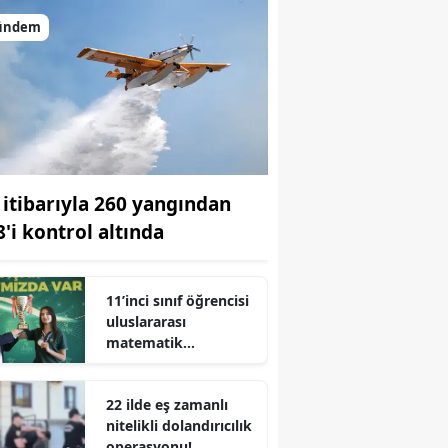
ündem
 itibarıyla 260 yangından
8'i kontrol altında
11’inci sınıf öğrencisi
uluslararası
matematik
yarışmasında dünya
r
1’cisi oldu
22 ilde eş zamanlı
nitelikli dolandırıcılık
operasyonu!