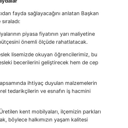
aydalar
Mersin
açıdan fayda sağlayacağını anlatan Başkan
İstanbul
 sıraladı:
İzmir
larının piyasa fiyatının yarı maliyetine
bütçesini önemli ölçüde rahatlatacak.
Kars
slek lisemizde okuyan öğrencilerimiz, bu
Kastamonu
sleki becerilerini geliştirecek hem de cep
Kayseri
Kırklareli
kapsamında ihtiyaç duyulan malzemelerin
Kırşehir
rel tedarikçilerin ve esnafın iş hacmini
Kocaeli
 Üretilen kent mobilyaları, ilçemizin parkları
Konya
cak, böylece halkımızın yaşam kalitesi
Kütahya