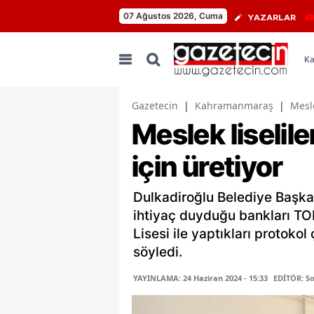
07 Ağustos 2026, Cuma
YAZARLAR
Ka
Gazetecin
|
Kahramanmaraş
|
Mesle
Meslek liseli
için üretiyor
Dulkadiroğlu Belediye Başka
ihtiyaç duyduğu bankları TOK
Lisesi ile yaptıkları protokol
söyledi.
YAYINLAMA: 24 Haziran 2024 - 15:33
EDİTÖR: S