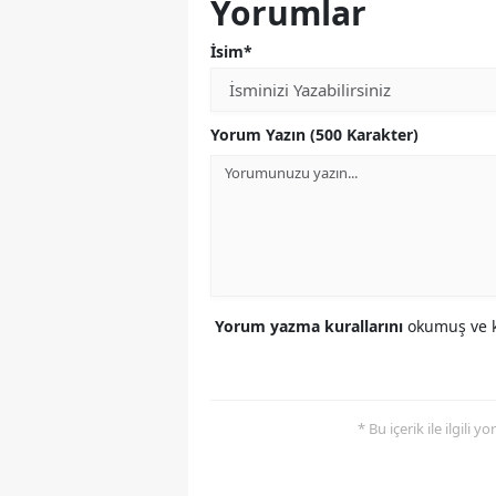
Yorumlar
İsim*
Yorum Yazın (500 Karakter)
Yorum yazma kurallarını
okumuş ve k
* Bu içerik ile ilgili 