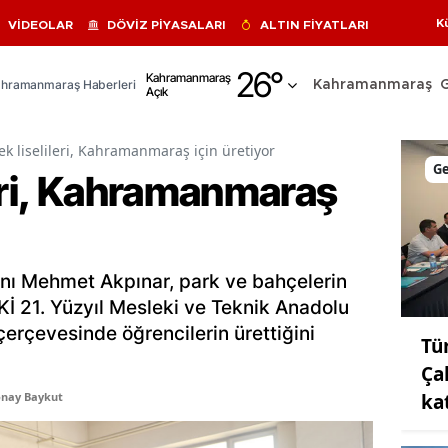
K
VİDEOLAR
DÖVİZ PİYASALARI
ALTIN FİYATLARI
Adana
26
°
Kahramanmaraş
hramanmaraş Haberleri
Kahramanmaraş
Açık
Adıyaman
Afyonkarahisar
k liselileri, Kahramanmaraş için üretiyor
G
leri, Kahramanmaraş
Ağrı
Amasya
Ankara
nı Mehmet Akpınar, park ve bahçelerin
Antalya
İ 21. Yüzyıl Mesleki ve Teknik Anadolu
 çerçevesinde öğrencilerin ürettiğini
Tü
Artvin
Ça
Aydın
ka
onay Baykut
Balıkesir