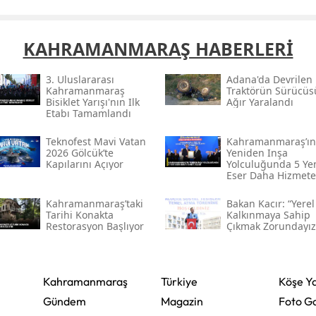
Yozgat
KAHRAMANMARAŞ HABERLERİ
Zonguldak
3. Uluslararası
Adana'da Devrilen
Aksaray
Kahramanmaraş
Traktörün Sürücüs
Bisiklet Yarışı'nın Ilk
Ağır Yaralandı
Bayburt
Etabı Tamamlandı
Karaman
Teknofest Mavi Vatan
Kahramanmaraş’ın
2026 Gölcük’te
Yeniden Inşa
Kapılarını Açıyor
Yolculuğunda 5 Ye
Kırıkkale
Eser Daha Hizmete
Açıldı
Batman
Kahramanmaraş’taki
Bakan Kacır: “yerel
Tarihi Konakta
Kalkınmaya Sahip
Restorasyon Başlıyor
Çıkmak Zorundayız
Şırnak
Bartın
Kahramanmaraş
Türkiye
Köşe Ya
Ardahan
Gündem
Magazin
Foto Ga
Iğdır