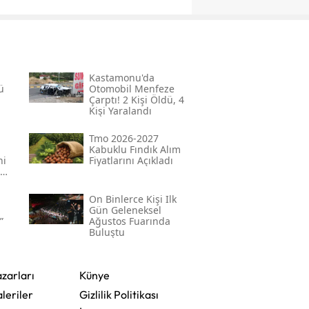
Kastamonu'da
ü
Otomobil Menfeze
Çarptı! 2 Kişi Öldü, 4
Kişi Yaralandı
Tmo 2026-2027
Kabuklu Fındık Alım
ni
Fiyatlarını Açıkladı
On Binlerce Kişi Ilk
Gün Geleneksel
”
Ağustos Fuarında
Buluştu
zarları
Künye
leriler
Gizlilik Politikası