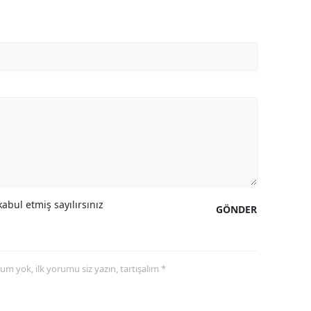
Samsun
Siirt
Sinop
Sivas
Tekirdağ
Tokat
Trabzon
abul etmiş sayılırsınız
GÖNDER
Tunceli
Şanlıurfa
yorum yok, ilk yorumu siz yazın, tartışalım *
Uşak
Van