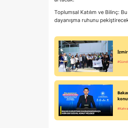
Toplumsal Katılım ve Bilinç: Bu 
dayanışma ruhunu pekiştirecek
İzmir
#Gün
Baka
konu
#Kahr