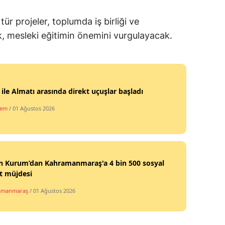
Malatya
tür projeler, toplumda iş birliği ve
, mesleki eğitimin önemini vurgulayacak.
Manisa
Kahramanmaraş
Mardin
 ile Almatı arasında direkt uçuşlar başladı
Muğla
dem
/ 01 Ağustos 2026
Muş
Nevşehir
Niğde
n Kurum’dan Kahramanmaraş'a 4 bin 500 sosyal
t müjdesi
Ordu
amanmaraş
/ 01 Ağustos 2026
Rize
Sakarya