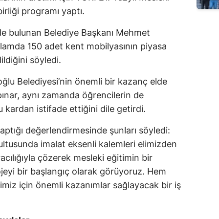
birliği programı yaptı.
Edirne
Elazığ
lerde bulunan Belediye Başkanı Mehmet
lamda 150 adet kent mobilyasının piyasa
Erzincan
ildiğini söyledi.
Erzurum
oğlu Belediyesi’nin önemli bir kazanç elde
Eskişehir
kpınar, aynı zamanda öğrencilerin de
u kardan istifade ettiğini dile getirdi.
Gaziantep
yaptığı değerlendirmesinde şunları söyledi:
Giresun
ultusunda imalat eksenli kalemleri elimizden
Gümüşhane
acılığıyla çözerek mesleki eğitimin bir
ojeyi bir başlangıç olarak görüyoruz. Hem
Hakkari
miz için önemli kazanımlar sağlayacak bir iş
Hatay
Isparta