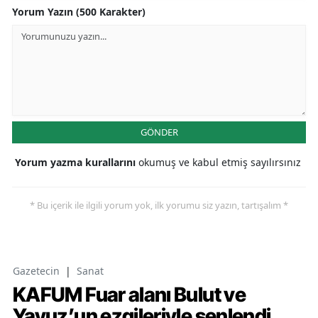
Yorum Yazın (500 Karakter)
GÖNDER
Yorum yazma kurallarını
okumuş ve kabul etmiş sayılırsınız
* Bu içerik ile ilgili yorum yok, ilk yorumu siz yazın, tartışalım *
Gazetecin
|
Sanat
KAFUM Fuar alanı Bulut ve
Yavuz’un ezgileriyle şenlendi