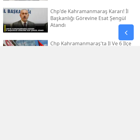
Chp'de Kahramanmaraş Kararı! İl
Başkanlığı Görevine Esat Şengül
Atandı
Chp Kahramanmaraş'ta Il Ve 6 Ilçe
Başkanlığına Yeni Atama Yaptı
Antalya'da Apartmanda Çıkan
Yangında 5 Kişi Dumandan Etkilendi
Mersin'de Silahlı Saldırıya Uğrayan 1
Kişi Öldü, 1 Kişi Yaralandı