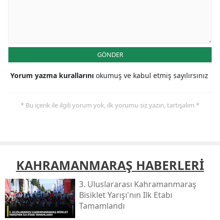
GÖNDER
Yorum yazma kurallarını
okumuş ve kabul etmiş sayılırsınız
* Bu içerik ile ilgili yorum yok, ilk yorumu siz yazın, tartışalım *
KAHRAMANMARAŞ HABERLERİ
3. Uluslararası Kahramanmaraş
Bisiklet Yarışı'nın Ilk Etabı
Tamamlandı