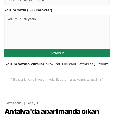
Yorum Yazın (500 Karakter)
GÖNDER
Yorum yazma kurallarını
okumuş ve kabul etmiş sayılırsınız
* Bu içerik ile ilgili yorum yok, ilk yorumu siz yazın, tartışalım *
Gazetecin
|
Asayiş
Antalya'da apartmanda çıkan