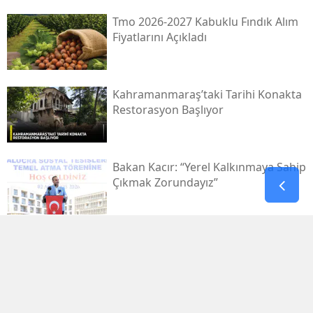
Tmo 2026-2027 Kabuklu Fındık Alım
Fiyatlarını Açıkladı
Kahramanmaraş’taki Tarihi Konakta
Restorasyon Başlıyor
Bakan Kacır: “yerel Kalkınmaya Sahip
Çıkmak Zorundayız”
Uluslararası Bisiklet Turnuvası, Yarın
Kahramanmaraş’ta Başlıyor
1.029.595 Öğrenciyi Ilgilendiren Lgs