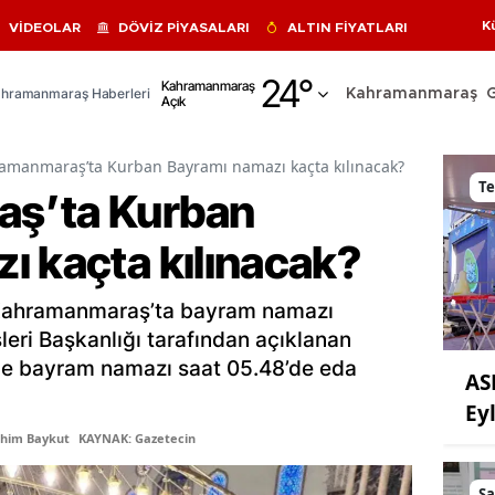
K
VİDEOLAR
DÖVİZ PİYASALARI
ALTIN FİYATLARI
Adana
24
°
Kahramanmaraş
hramanmaraş Haberleri
Kahramanmaraş
Açık
Adıyaman
Afyonkarahisar
amanmaraş’ta Kurban Bayramı namazı kaçta kılınacak?
Te
ş’ta Kurban
Ağrı
ı kaçta kılınacak?
Amasya
Ankara
Kahramanmaraş’ta bayram namazı
Antalya
İşleri Başkanlığı tarafından açıklanan
de bayram namazı saat 05.48’de eda
AS
Artvin
Ey
Aydın
ahim Baykut
KAYNAK: Gazetecin
Balıkesir
Sa