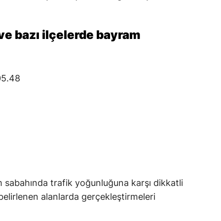
Mersin
e bazı ilçelerde bayram
İstanbul
İzmir
Kars
05.48
Kastamonu
Kayseri
Kırklareli
Kırşehir
Kocaeli
m sabahında trafik yoğunluğuna karşı dikkatli
Konya
belirlenen alanlarda gerçekleştirmeleri
Kütahya