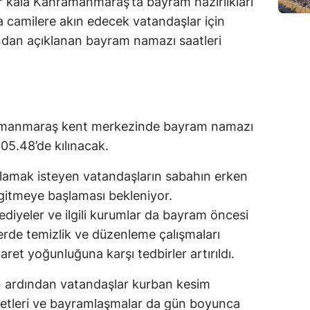
r kala Kahramanmaraş’ta bayram hazırlıkları
Edirne
 camilere akın edecek vatandaşlar için
fından açıklanan bayram namazı saatleri
Elazığ
Erzincan
Erzurum
amanmaraş kent merkezinde bayram namazı
Eskişehir
5.48’de kılınacak.
Gaziantep
ılamak isteyen vatandaşların sabahın erken
Giresun
 gitmeye başlaması bekleniyor.
iyeler ve ilgili kurumlar da bayram öncesi
Gümüşhane
lerde temizlik ve düzenleme çalışmaları
Hakkari
aret yoğunluğuna karşı tedbirler artırıldı.
Hatay
ardından vatandaşlar kurban kesim
Isparta
yaretleri ve bayramlaşmalar da gün boyunca