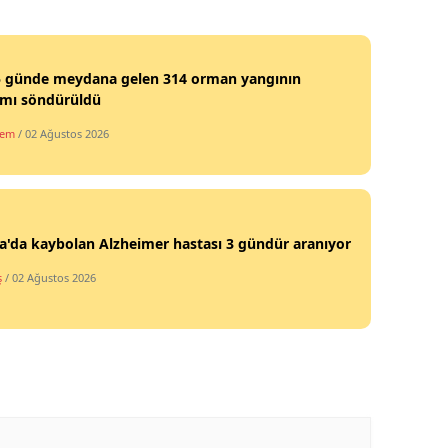
Malatya
Manisa
5 günde meydana gelen 314 orman yangının
mı söndürüldü
Kahramanmaraş
dem
/ 02 Ağustos 2026
Mardin
Muğla
Muş
'da kaybolan Alzheimer hastası 3 gündür aranıyor
Nevşehir
ş
/ 02 Ağustos 2026
Niğde
Ordu
Rize
Sakarya