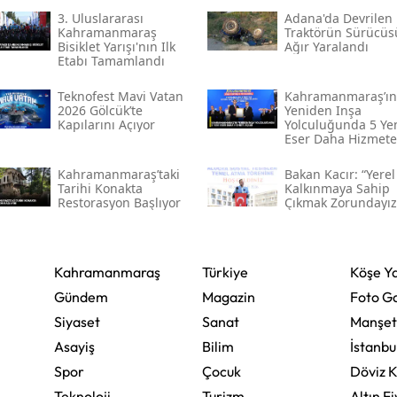
3. Uluslararası
Adana'da Devrilen
Kahramanmaraş
Yozgat
Traktörün Sürücüs
Bisiklet Yarışı'nın Ilk
Ağır Yaralandı
Etabı Tamamlandı
Zonguldak
Teknofest Mavi Vatan
Kahramanmaraş’ın
Aksaray
2026 Gölcük’te
Yeniden Inşa
Kapılarını Açıyor
Yolculuğunda 5 Ye
Eser Daha Hizmete
Bayburt
Açıldı
Kahramanmaraş’taki
Bakan Kacır: “yerel
Karaman
Tarihi Konakta
Kalkınmaya Sahip
Restorasyon Başlıyor
Çıkmak Zorundayız
Kırıkkale
Batman
Kahramanmaraş
Türkiye
Köşe Ya
Şırnak
Gündem
Magazin
Foto Ga
Siyaset
Sanat
Manşet
Bartın
Asayiş
Bilim
İstanbu
Ardahan
Spor
Çocuk
Döviz K
Teknoloji
Iğdır
Turizm
Altın Fi