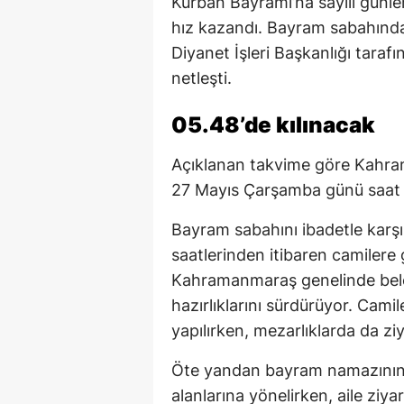
Kurban Bayramı’na sayılı günle
hız kazandı. Bayram sabahında
Diyanet İşleri Başkanlığı tara
netleşti.
05.48’de kılınacak
Açıklanan takvime göre Kahr
27 Mayıs Çarşamba günü saat 0
Bayram sabahını ibadetle karş
saatlerinden itibaren camilere
Kahramanmaraş genelinde beled
hazırlıklarını sürdürüyor. Cami
yapılırken, mezarlıklarda da ziy
Öte yandan bayram namazının 
alanlarına yönelirken, aile zi