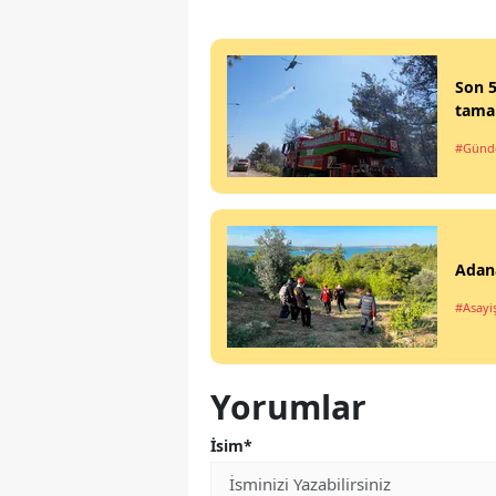
Son 
tama
#Gün
Adana
#Asayi
Yorumlar
İsim*