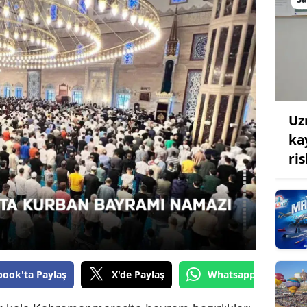
Bilecik
Bingöl
Bitlis
Bolu
Uz
Burdur
ka
Bursa
ri
Çanakkale
Çankırı
Çorum
Denizli
book'ta Paylaş
X'de Paylaş
Whatsapp'tan Gönde
Diyarbakır