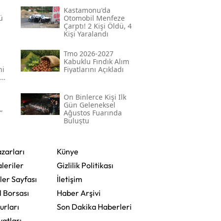
Kastamonu'da
ü
Otomobil Menfeze
Çarptı! 2 Kişi Öldü, 4
Kişi Yaralandı
Tmo 2026-2027
Kabuklu Fındık Alım
ni
Fiyatlarını Açıkladı
On Binlerce Kişi Ilk
Gün Geleneksel
”
Ağustos Fuarında
Buluştu
zarları
Künye
leriler
Gizlilik Politikası
ler Sayfası
İletişim
l Borsası
Haber Arşivi
urları
Son Dakika Haberleri
yatları