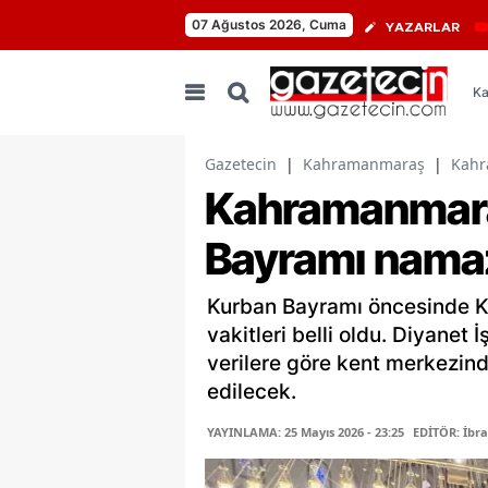
07 Ağustos 2026, Cuma
YAZARLAR
Ka
Gazetecin
|
Kahramanmaraş
|
Kahr
Kahramanmara
Bayramı namaz
Kurban Bayramı öncesinde 
vakitleri belli oldu. Diyanet 
verilere göre kent merkezin
edilecek.
YAYINLAMA: 25 Mayıs 2026 - 23:25
EDİTÖR: İbr