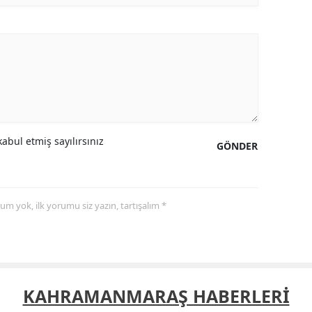
Samsun
Siirt
Sinop
Sivas
Tekirdağ
abul etmiş sayılırsınız
GÖNDER
Tokat
Trabzon
yorum yok, ilk yorumu siz yazın, tartışalım *
Tunceli
Şanlıurfa
Uşak
KAHRAMANMARAŞ HABERLERİ
Van