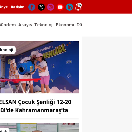
12
ünye
İletişim
Gündem
Asayiş
Teknoloji
Ekonomi
Dünya
Spor
knoloji
ELSAN Çocuk Şenliği 12-20
lül'de Kahramanmaraş’ta
ğlık