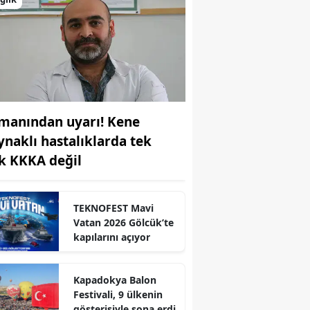
manından uyarı! Kene
ynaklı hastalıklarda tek
sk KKKA değil
TEKNOFEST Mavi
Vatan 2026 Gölcük’te
kapılarını açıyor
r
Kapadokya Balon
Festivali, 9 ülkenin
gösterisiyle sona erdi