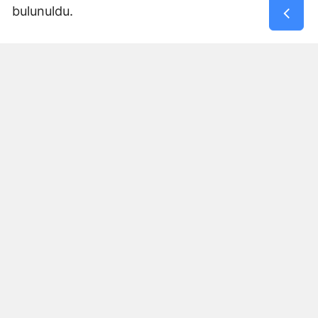
bulunuldu.
Yorumlar
İsim*
Yorum Yazın (500 Karakter)
GÖNDER
Yorum yazma kurallarını
okumuş ve kabul etmiş sayılırsınız