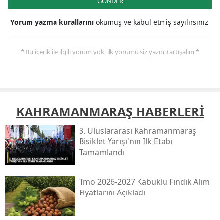
GÖNDER
Yorum yazma kurallarını
okumuş ve kabul etmiş sayılırsınız
* Bu içerik ile ilgili yorum yok, ilk yorumu siz yazın, tartışalım *
KAHRAMANMARAŞ HABERLERİ
3. Uluslararası Kahramanmaraş
Bisiklet Yarışı'nın Ilk Etabı
Tamamlandı
Tmo 2026-2027 Kabuklu Fındık Alım
Fiyatlarını Açıkladı