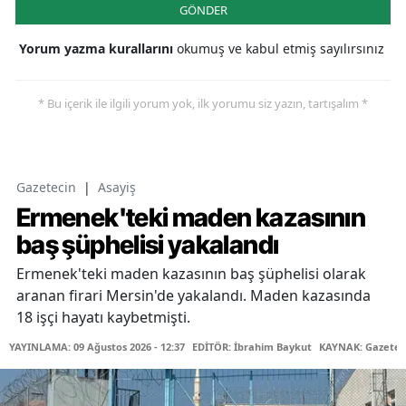
GÖNDER
Yorum yazma kurallarını
okumuş ve kabul etmiş sayılırsınız
* Bu içerik ile ilgili yorum yok, ilk yorumu siz yazın, tartışalım *
Gazetecin
|
Asayiş
Ermenek'teki maden kazasının
baş şüphelisi yakalandı
Ermenek'teki maden kazasının baş şüphelisi olarak
aranan firari Mersin'de yakalandı. Maden kazasında
18 işçi hayatı kaybetmişti.
YAYINLAMA: 09 Ağustos 2026 - 12:37
EDİTÖR: İbrahim Baykut
KAYNAK: Gazetec