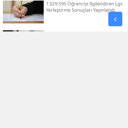
1.029.595 Öğrenciyi Ilgilendiren Lgs
Yerleştirme Sonuçları Yayınlandı
Antalya'da Erdal Ediz Isimli Bir Kişi
Inşaatta Ölü Bulundu
Bahçelievler'de 4 Katlı Bina Çöktü
Terörsüz Türkiye Sürecinde Kritik
Teklif Adalet Komisyonunda Kabul
Edildi
Antalya'da Apartmanda Çıkan