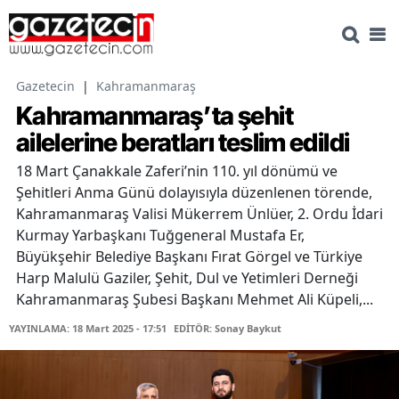
Gazetecin
|
Kahramanmaraş
Kahramanmaraş’ta şehit
ailelerine beratları teslim edildi
18 Mart Çanakkale Zaferi’nin 110. yıl dönümü ve
Şehitleri Anma Günü dolayısıyla düzenlenen törende,
Kahramanmaraş Valisi Mükerrem Ünlüer, 2. Ordu İdari
Kurmay Yarbaşkanı Tuğgeneral Mustafa Er,
Büyükşehir Belediye Başkanı Fırat Görgel ve Türkiye
Harp Malulü Gaziler, Şehit, Dul ve Yetimleri Derneği
Kahramanmaraş Şubesi Başkanı Mehmet Ali Küpeli,...
YAYINLAMA: 18 Mart 2025 - 17:51
EDİTÖR: Sonay Baykut