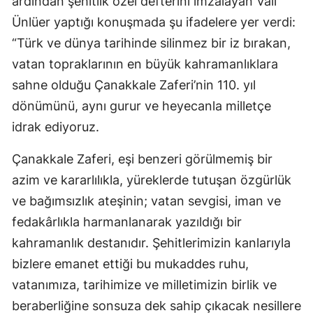
ardından şehitlik özel defterini imzalayan Vali
Ünlüer yaptığı konuşmada şu ifadelere yer verdi:
“Türk ve dünya tarihinde silinmez bir iz bırakan,
vatan topraklarının en büyük kahramanlıklara
sahne olduğu Çanakkale Zaferi’nin 110. yıl
dönümünü, aynı gurur ve heyecanla milletçe
idrak ediyoruz.
Çanakkale Zaferi, eşi benzeri görülmemiş bir
azim ve kararlılıkla, yüreklerde tutuşan özgürlük
ve bağımsızlık ateşinin; vatan sevgisi, iman ve
fedakârlıkla harmanlanarak yazıldığı bir
kahramanlık destanıdır. Şehitlerimizin kanlarıyla
bizlere emanet ettiği bu mukaddes ruhu,
vatanımıza, tarihimize ve milletimizin birlik ve
beraberliğine sonsuza dek sahip çıkacak nesillere